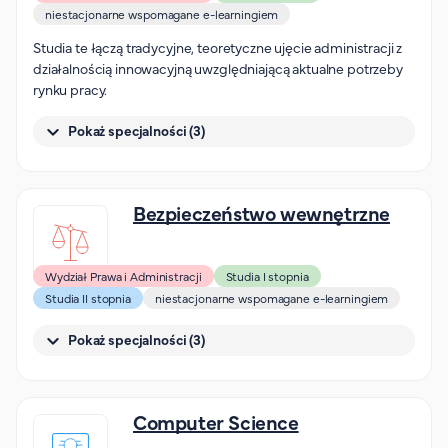
Organizacja studiów
niestacjonarne wspomagane e-learningiem
Aktualności
Studia te łączą tradycyjne, teoretyczne ujęcie administracji z
działalnością innowacyjną uwzględniającą aktualne potrzeby
Stypendia
rynku pracy.
Zjazdy
Dyżury prorektorów
Pokaż specjalności (3)
O rekrutacji
Bezpieczeństwo wewnętrzne
Jak zostać studentem AHE
Biuro rekrutacji
Zasady przyjęcia na studia
Wydział Prawa i Administracji
Studia I stopnia
Harmonogram przyjęć na studia
Studia II stopnia
niestacjonarne wspomagane e-learningiem
O PUW
Pokaż specjalności (3)
O nas
Akademia Online
Computer Science
Jak się studiuje przez Internet?