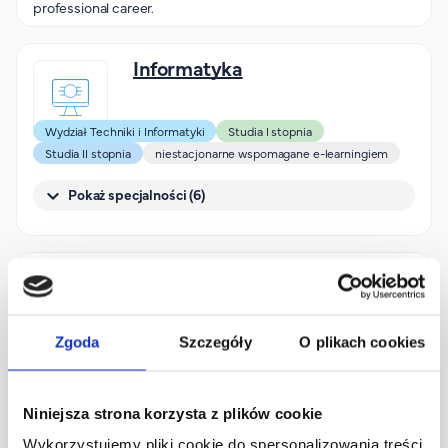
professional career.
Informatyka
Wydział Techniki i Informatyki
Studia I stopnia
Studia II stopnia
niestacjonarne wspomagane e-learningiem
Pokaż specjalności (6)
Kognitywistyka
Wydział Humanistyczny
Studia I stopnia
Studia II stopnia
Zgoda
Szczegóły
O plikach cookies
niestacjonarne wspomagane e-learningiem
Pokaż specjalności (6)
Niniejsza strona korzysta z plików cookie
Wykorzystujemy pliki cookie do spersonalizowania treści