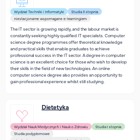
FAQ
Wydział Techniki i Informatyki
Studia II stopnia
Nasi wykładowcy
niestacjonarne wspomagane e-learningiem
Strefa wiedzy
The IT sector is growing rapidly, and the labour market is
Kontakt
constantly seeking highly qualified IT specialists. Computer
Górny pasek
Rekrutacja
science degree programmes offer theoretical knowledge
and practical skills that enable graduates to achieve
Platforma zdalnego nauczania
professional success in the IT sector. A degree in computer
Wirtualny Pokój Studenta
science is an excellent choice for those who wish to develop
their skills in the field of new technologies. An online
computer science degree also provides an opportunity to
gain professional experience whilst still studying.
Dietetyka
Wydział Nauk Medycznych i Nauk o Zdrowiu
Studia I stopnia
Studia podyplomowe