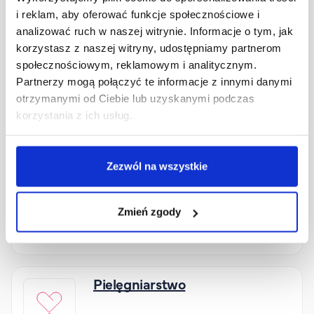
i reklam, aby oferować funkcje społecznościowe i
Kulturoznawstwo
analizować ruch w naszej witrynie. Informacje o tym, jak
korzystasz z naszej witryny, udostępniamy partnerom
społecznościowym, reklamowym i analitycznym.
Wydział Artystyczny
Studia I stopnia
Partnerzy mogą połączyć te informacje z innymi danymi
niestacjonarne wspomagane e-learningiem
otrzymanymi od Ciebie lub uzyskanymi podczas
korzystania z ich usług.
Pedagogika
Zezwól na wszystkie
Wydział Pedagogiki i Psychologii
Studia I stopnia
Studia II stopnia
niestacjonarne wspomagane e-learningiem
Zmień zgody
Pokaż specjalności (6)
Pielęgniarstwo