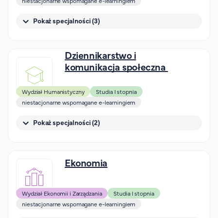
niestacjonarne wspomagane e-learningiem
Pokaż specjalności (3)
Dziennikarstwo i
komunikacja społeczna
Wydział Humanistyczny
Studia I stopnia
niestacjonarne wspomagane e-learningiem
Pokaż specjalności (2)
Ekonomia
Wydział Ekonomii i Zarządzania
Studia I stopnia
niestacjonarne wspomagane e-learningiem