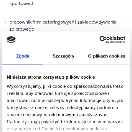
sportowych
pracownik firm cateringowych i zakładów żywienia
zbiorowego
pracownik instytucji zajmujących się zdrowiem
publicznym i promocją zdrowego stylu życia
Zgoda
Szczegóły
O plikach cookies
pracownik w szkołach, przedszkolach i ośrodkach
Niniejsza strona korzysta z plików cookie
edukacji zdrowotnej
Wykorzystujemy pliki cookie do spersonalizowania treści
i reklam, aby oferować funkcje społecznościowe i
pracownik branży farmaceutycznej i producentów
analizować ruch w naszej witrynie. Informacje o tym, jak
żywności funkcjonalnej
korzystasz z naszej witryny, udostępniamy partnerom
społecznościowym, reklamowym i analitycznym.
Partnerzy mogą połączyć te informacje z innymi danymi
prowadzący własną działalność gospodarczą w
otrzymanymi od Ciebie lub uzyskanymi podczas
zakresie doradztwa dietetycznego i układania planów