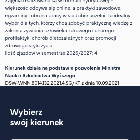
Zajęcia realizowane są w formule hybrydowej –
Organizacja studiów
większość odbywa się online, a praktyki zawodowe,
Aktualności
egzaminy i obrona pracy w siedzibie uczelni. To idealny
wybór dla tych, którzy chcą zdobyć praktyczną wiedzę z
Stypendia
zakresu żywienia człowieka zdrowego i chorego,
Zjazdy
profilaktyki chorób dietozależnych oraz promocji
Dyżury prorektorów
zdrowego stylu życia.
Ilość zjazdów w semestrze 2026/2027: 4
O rekrutacji
Jak zostać studentem AHE
Kierunek działa na podstawie pozwolenia Ministra
Nauki i Szkolnictwa Wyższego
Biuro rekrutacji
DSW-WNN.8014.132.2021.4.SG/KT z dnia 10.09.2021
Zasady przyjęcia na studia
Harmonogram przyjęć na studia
O PUW
Wybierz
O nas
swój kierunek
Akademia Online
Jak się studiuje przez Internet?