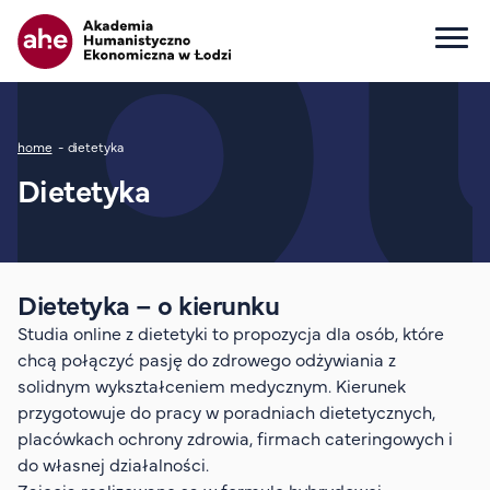
Główna nawigacja
Ścieżka nawigacyjna
home
dietetyka
Dla kandydata
Dietetyka
Wszystkie kierunki
Studia I stopnia
Studia II stopnia
Studia jednolite magisterskie
Dietetyka – o kierunku
Studia podyplomowe
Studia online z dietetyki to propozycja dla osób, które
Study in English
chcą połączyć pasję do zdrowego odżywiania z
solidnym wykształceniem medycznym. Kierunek
Wydziały
przygotowuje do pracy w poradniach dietetycznych,
Opłaty za studia
placówkach ochrony zdrowia, firmach cateringowych i
Dla studenta
do własnej działalności.