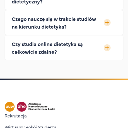
dietetyczny?
Czego nauczę się w trakcie studiów
na kierunku dietetyka?
Czy studia online dietetyka są
całkowicie zdalne?
Stopka I
Rekrutacja
Wirtualny Pokój Studenta