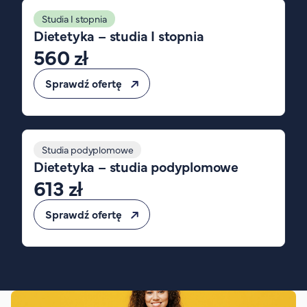
FAQ
Studia I stopnia
Nasi wykładowcy
Dietetyka – studia I stopnia
560 zł
Strefa wiedzy
Kontakt
Sprawdź ofertę
Górny pasek
Rekrutacja
Platforma zdalnego nauczania
Wirtualny Pokój Studenta
Studia podyplomowe
Dietetyka – studia podyplomowe
613 zł
Sprawdź ofertę