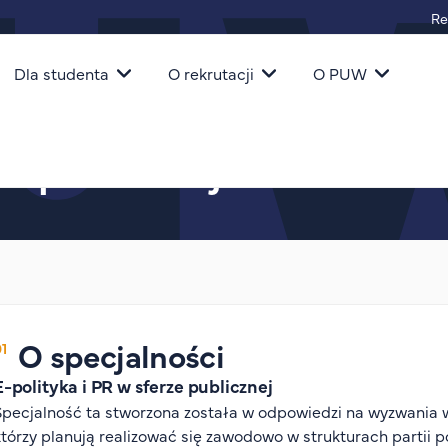
Re
igacja
Dla studenta
O rekrutacji
O PUW
erze publicznej
ze publicznej
O specjalności
E-polityka i PR w sferze publicznej
Specjalność ta stworzona została w odpowiedzi na wyzwania 
którzy planują realizować się zawodowo w strukturach partii