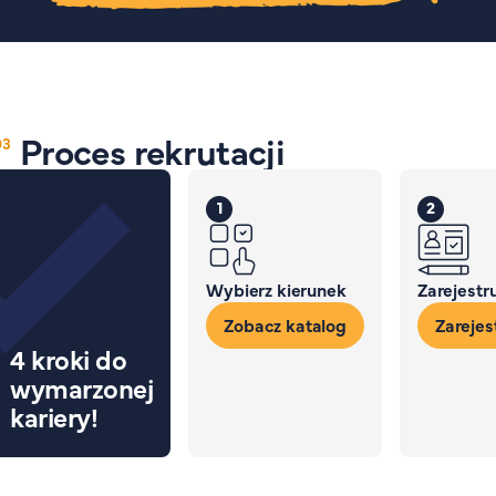
Proces rekrutacji
1
2
Wybierz kierunek
Zarejestru
Zobacz katalog
Zarejest
4 kroki do
wymarzonej
kariery!