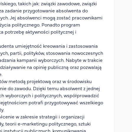
kiego, takich jak: związki zawodowe, związki
za zadanie przygotowanie absolwenta do
znych. Jej absolwenci mogą zostać pracownikami
gi życia politycznego. Ponadto program
a potrzebę aktywności politycznej i
studenta umiejętność kreowania i zastosowania
nych, partii, polityków, stosowania nowoczesnych
wadzania kampanii wyborczych. Nabyte w trakcie
ziaływanie na opinię publiczną oraz pozwalają
e.
atów metodą projektową oraz w środowisku
ie do zawodu. Dzięki temu absolwent z jednej
ch wyborczych i politycznych, współprowadzić
iejętnościom potrafi przygotowywać wszelkiego
y.
cenie w zakresie strategii i organizacji
, teorii e-marketingu politycznego, sztuki
jnej instytucji publicznych, komunikowania