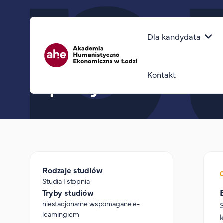
Górny pasek
Główna naw
Dla kandydata
Ścieżka nawigacyjna
home
politologia
politologia – studia i stopnia
e-polityka i pr w sf
Kontakt
E-polityka i PR w sfer
Rodzaje studiów
Studia I stopnia
Tryby studiów
niestacjonarne wspomagane e-
learningiem