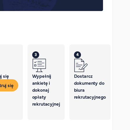
3
4
j się
Wypełnij
Dostarcz
ankietę i
dokumenty do
ruj się
dokonaj
biura
opłaty
rekrutacyjnego
rekrutacyjnej