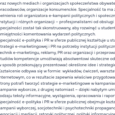
oraz nowych mediach i organizacjach społeczeństwa obywatels
pracodawców, organizacje konsumenckie. Specjalność ta ma 
pełnienia roli organizatora e-kampanii politycznych i społec
instytucji i różnych organizacji – profesjonalistami od obsłu
specjalności został tak skonstruowany, aby rozwinąć u student
umiejętności komentowania wydarzeń politycznych.
Specjalność e-polityka i PR w sferze publicznej kształtuje u 
strategii e-marketingowej i PR na potrzeby instytucji politycz
technik e-marketingu, reklamy, PR oraz organizacji i przepro
studiów kompetencje umożliwiają absolwentowi skuteczne odd
w sposób przekonujący prezentować określone idee i strategi
Kształcenie odbywa się w formie: wykładów, ćwiczeń, warszt
internetowym, co w rezultacie zapewnia właściwe przygotowan
strony potrafi tworzyć strategie e-marketingowe w kampania
kampanie wyborcze, z drugiej natomiast – dzięki nabytym um
rodzaju teksty informacyjne, wystąpienia, opracowania i raport
Specjalność e-polityka i PR w sferze publicznej obejmuje kształ
kampanii wyborczej, socjotechniki i psychotechniki propagandy
negocjacji i mediacji, retoryki politycznej, polityki informacy