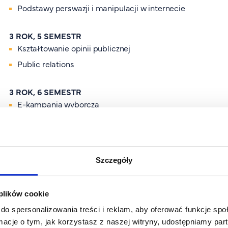
Podstawy perswazji i manipulacji w internecie
3 ROK, 5 SEMESTR
Kształtowanie opinii publicznej
Public relations
3 ROK, 6 SEMESTR
E-kampania wyborcza
E-marketing wyborczy / Media Relations i zadania rzecz
Szczegóły
Organizacja studiów
 plików cookie
do spersonalizowania treści i reklam, aby oferować funkcje sp
ormacje o tym, jak korzystasz z naszej witryny, udostępniamy p