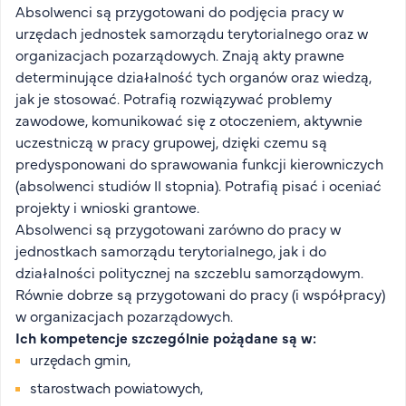
Absolwenci są przygotowani do podjęcia pracy w
FAQ
urzędach jednostek samorządu terytorialnego oraz w
Nasi wykładowcy
organizacjach pozarządowych. Znają akty prawne
Strefa wiedzy
determinujące działalność tych organów oraz wiedzą,
Kontakt
jak je stosować. Potrafią rozwiązywać problemy
Górny pasek
Rekrutacja
zawodowe, komunikować się z otoczeniem, aktywnie
uczestniczą w pracy grupowej, dzięki czemu są
Platforma zdalnego nauczania
predysponowani do sprawowania funkcji kierowniczych
Wirtualny Pokój Studenta
(absolwenci studiów II stopnia). Potrafią pisać i oceniać
projekty i wnioski grantowe.
Absolwenci są przygotowani zarówno do pracy w
jednostkach samorządu terytorialnego, jak i do
działalności politycznej na szczeblu samorządowym.
Równie dobrze są przygotowani do pracy (i współpracy)
w organizacjach pozarządowych.
Ich kompetencje szczególnie pożądane są w:
urzędach gmin,
starostwach powiatowych,