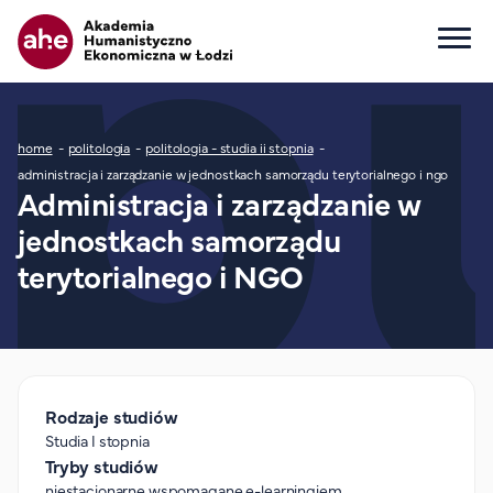
Główna nawigacja
Ścieżka nawigacyjna
home
politologia
politologia - studia ii stopnia
Dla kandydata
administracja i zarządzanie w jednostkach samorządu terytorialnego i ngo
Administracja i zarządzanie w
Wszystkie kierunki
jednostkach samorządu
Studia I stopnia
Studia II stopnia
terytorialnego i NGO
Studia jednolite magisterskie
Studia podyplomowe
Study in English
Wydziały
Rodzaje studiów
Opłaty za studia
Studia I stopnia
Dla studenta
Tryby studiów
niestacjonarne wspomagane e-learningiem