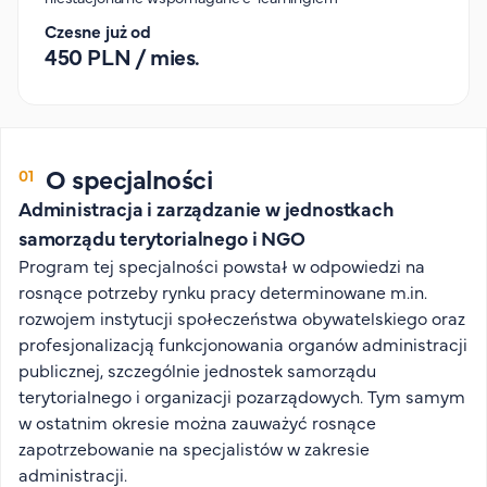
Organizacja studiów
Czesne już od
Aktualności
450 PLN / mies.
Stypendia
Zjazdy
Dyżury prorektorów
O specjalności
O rekrutacji
Administracja i zarządzanie w jednostkach
Jak zostać studentem AHE
samorządu terytorialnego i NGO
Biuro rekrutacji
Program tej specjalności powstał w odpowiedzi na
rosnące potrzeby rynku pracy determinowane m.in.
Zasady przyjęcia na studia
rozwojem instytucji społeczeństwa obywatelskiego oraz
Harmonogram przyjęć na studia
profesjonalizacją funkcjonowania organów administracji
O PUW
publicznej, szczególnie jednostek samorządu
terytorialnego i organizacji pozarządowych. Tym samym
O nas
w ostatnim okresie można zauważyć rosnące
Akademia Online
zapotrzebowanie na specjalistów w zakresie
administracji.
Jak się studiuje przez Internet?