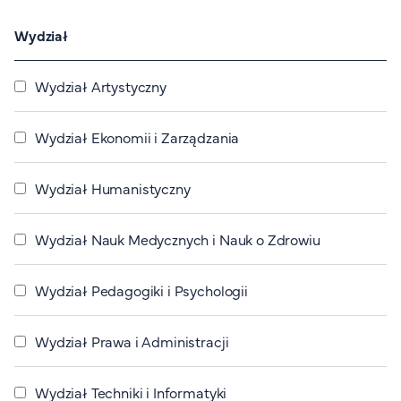
Organizacja studiów
Wydział
Aktualności
Stypendia
Wydział Artystyczny
Zjazdy
Dyżury prorektorów
Wydział Ekonomii i Zarządzania
O rekrutacji
Wydział Humanistyczny
Jak zostać studentem AHE
Biuro rekrutacji
Wydział Nauk Medycznych i Nauk o Zdrowiu
Zasady przyjęcia na studia
Harmonogram przyjęć na studia
Wydział Pedagogiki i Psychologii
O PUW
O nas
Wydział Prawa i Administracji
Akademia Online
Jak się studiuje przez Internet?
Wydział Techniki i Informatyki