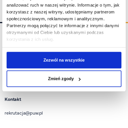
analizować ruch w naszej witrynie. Informacje o tym, jak
korzystasz z naszej witryny, udostępniamy partnerom
społecznościowym, reklamowym i analitycznym.
Partnerzy mogą połączyć te informacje z innymi danymi
otrzymanymi od Ciebie lub uzyskanymi podczas
korzystania z ich usług.
Stopka I
Rekrutacja
Zezwól na wszystkie
Wirtualny Pokój Studenta
Zmień zgody
Platforma zdalnego nauczania
Kontakt
rekrutacja@puw.pl