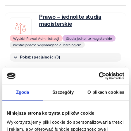
FAQ
Nasi wykładowcy
Prawo – jednolite studia
Strefa wiedzy
magisterskie
Kontakt
Górny pasek
Rekrutacja
Wydział Prawa i Administracji
Studia jednolite magisterskie
niestacjonarne wspomagane e-learningiem
Platforma zdalnego nauczania
Wirtualny Pokój Studenta
Pokaż specjalności (3)
Psychologia – jednolite
studia magisterskie
Zgoda
Szczegóły
O plikach cookies
Wydział Pedagogiki i Psychologii
Studia jednolite magisterskie
niestacjonarne wspomagane e-learningiem
Niniejsza strona korzysta z plików cookie
Pokaż specjalności (2)
Wykorzystujemy pliki cookie do spersonalizowania treści
i reklam, aby oferować funkcje społecznościowe i