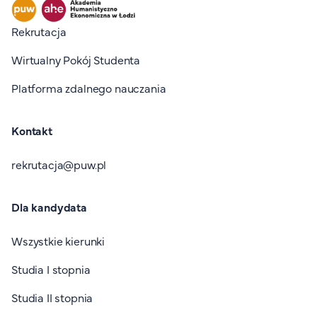
Stopka I
Rekrutacja
Wirtualny Pokój Studenta
Platforma zdalnego nauczania
Kontakt
rekrutacja@puw.pl
Dla kandydata
Wszystkie kierunki
Studia I stopnia
Studia II stopnia