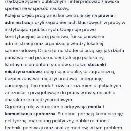
rządzące życiem publicznym i interpretować zjawiska
społeczne w sposób naukowy.
Kolejna część programu koncentruje się na
prawie i
administracji
, czyli zagadnieniach kluczowych w pracy w
instytucjach publicznych. Obejmuje prawo
konstytucyjne, ustrój państwa, funkcjonowanie
administracji oraz organizację władzy lokalnej i
samorządowej. Dzięki temu studenci uczą się, jak działa
państwo – od poziomu centralnego po lokalny.
Istotnym elementem studiów są także
stosunki
międzynarodowe
, obejmujące politykę zagraniczną,
bezpieczeństwo międzynarodowe i integrację
europejską. Ten moduł rozwija zrozumienie globalnych
zależności i przygotowuje do pracy w instytucjach o
charakterze międzynarodowym.
Ogromną rolę w programie odgrywają
media i
komunikacja społeczna
. Studenci poznają komunikację
polityczną, marketing polityczny, public relations,
techniki perswazji oraz analizę mediów, w tym problem