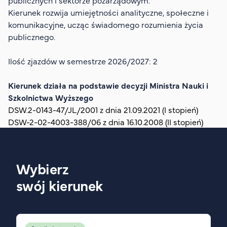
publicznych i sektorze pozarządowym.
Organizacja studiów
Kierunek rozwija umiejętności analityczne, społeczne i
Aktualności
komunikacyjne, ucząc świadomego rozumienia życia
publicznego.
Stypendia
Zjazdy
Ilość zjazdów w semestrze 2026/2027: 2
Dyżury prorektorów
Kierunek działa na podstawie decyzji Ministra Nauki i
O rekrutacji
Szkolnictwa Wyższego
Jak zostać studentem AHE
DSW.2-0143-47/JL/2001 z dnia 21.09.2021 (I stopień)
DSW-2-02-4003-388/06 z dnia 16.10.2008 (II stopień)
Biuro rekrutacji
Zasady przyjęcia na studia
Harmonogram przyjęć na studia
Wybierz
O PUW
swój kierunek
O nas
Akademia Online
Jak się studiuje przez Internet?