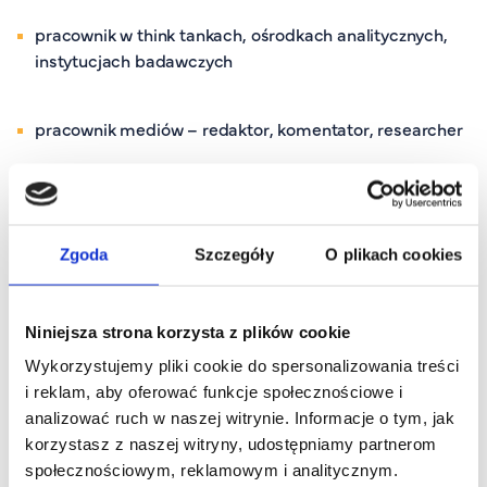
pracownik
w
think
tankach, ośrodkach analitycznych,
instytucjach badawczych
pracownik
mediów – redaktor, komentator,
researcher
pracownik
działów PR, komunikacji i marketingu
politycznego
Zgoda
Szczegóły
O plikach cookies
pracownik
agencji badania opinii publicznej
Niniejsza strona korzysta z plików cookie
pracownik
firm zajmujących się analizą danych
Wykorzystujemy pliki cookie do spersonalizowania treści
społecznych
i reklam, aby oferować funkcje społecznościowe i
analizować ruch w naszej witrynie. Informacje o tym, jak
korzystasz z naszej witryny, udostępniamy partnerom
pracownik
w sektorze dyplomacji i relacji
społecznościowym, reklamowym i analitycznym.
międzynarodowych (po odpowiednich specjalizacjach)