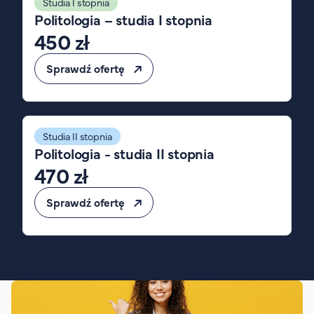
Studia I stopnia
FAQ
Politologia – studia I stopnia
Nasi wykładowcy
450 zł
Strefa wiedzy
Sprawdź ofertę
Kontakt
Górny pasek
Rekrutacja
Platforma zdalnego nauczania
Wirtualny Pokój Studenta
Studia II stopnia
Politologia - studia II stopnia
470 zł
Sprawdź ofertę