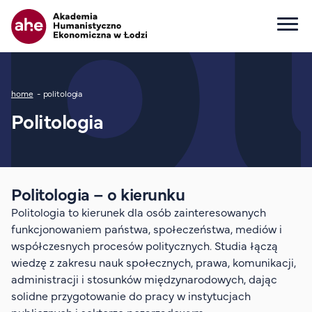
Główna nawigacja
Ścieżka nawigacyjna
home
politologia
Dla kandydata
Politologia
Wszystkie kierunki
Studia I stopnia
Studia II stopnia
Studia jednolite magisterskie
Politologia – o kierunku
Studia podyplomowe
Politologia to kierunek dla osób zainteresowanych
Study in English
funkcjonowaniem państwa, społeczeństwa, mediów i
współczesnych procesów politycznych. Studia łączą
Wydziały
wiedzę z zakresu nauk społecznych, prawa, komunikacji,
Opłaty za studia
administracji i stosunków międzynarodowych, dając
Dla studenta
solidne przygotowanie do pracy w instytucjach