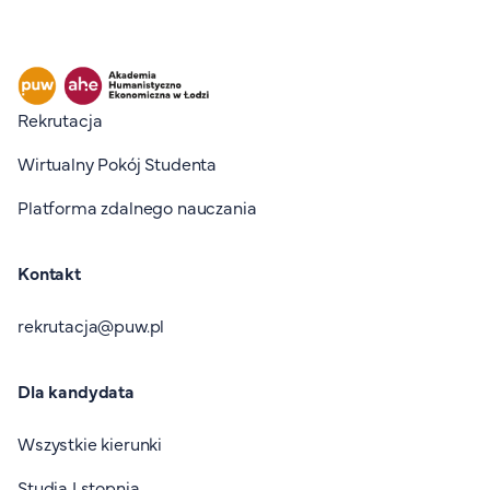
Stopka I
Rekrutacja
Wirtualny Pokój Studenta
Platforma zdalnego nauczania
Kontakt
rekrutacja@puw.pl
Dla kandydata
Wszystkie kierunki
Studia I stopnia