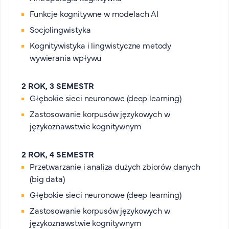
FAQ
Funkcje kognitywne w modelach AI
Nasi wykładowcy
Socjolingwistyka
Strefa wiedzy
Kognitywistyka i lingwistyczne metody
Kontakt
wywierania wpływu
Górny pasek
Rekrutacja
Platforma zdalnego nauczania
2 ROK, 3 SEMESTR
Głębokie sieci neuronowe (deep learning)
Wirtualny Pokój Studenta
Zastosowanie korpusów językowych w
językoznawstwie kognitywnym
2 ROK, 4 SEMESTR
Przetwarzanie i analiza dużych zbiorów danych
(big data)
Głębokie sieci neuronowe (deep learning)
Zastosowanie korpusów językowych w
językoznawstwie kognitywnym