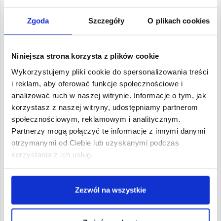
Zgoda
Szczegóły
O plikach cookies
Proces rekrutacji
4 kroki do wymarzonej kariery!
Niniejsza strona korzysta z plików cookie
Wykorzystujemy pliki cookie do spersonalizowania treści
i reklam, aby oferować funkcje społecznościowe i
analizować ruch w naszej witrynie. Informacje o tym, jak
1
Wybierz kierunek
korzystasz z naszej witryny, udostępniamy partnerom
społecznościowym, reklamowym i analitycznym.
Zobacz katalog
Partnerzy mogą połączyć te informacje z innymi danymi
otrzymanymi od Ciebie lub uzyskanymi podczas
korzystania z ich usług.
2
Zarejestruj się
Zezwól na wszystkie
Zarejestruj się