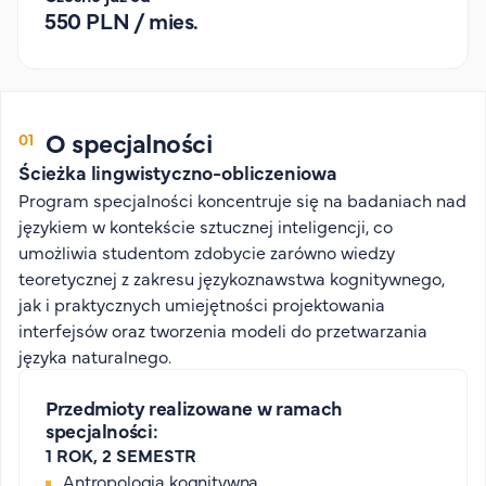
550 PLN / mies.
Organizacja studiów
Aktualności
Stypendia
Zjazdy
O specjalności
Dyżury prorektorów
Ścieżka lingwistyczno-obliczeniowa
O rekrutacji
Program specjalności koncentruje się na badaniach nad
językiem w kontekście sztucznej inteligencji, co
Jak zostać studentem AHE
umożliwia studentom zdobycie zarówno wiedzy
Biuro rekrutacji
teoretycznej z zakresu językoznawstwa kognitywnego,
Zasady przyjęcia na studia
jak i praktycznych umiejętności projektowania
Harmonogram przyjęć na studia
interfejsów oraz tworzenia modeli do przetwarzania
języka naturalnego.
O PUW
Przedmioty realizowane w ramach
O nas
specjalności:
Akademia Online
1 ROK, 2 SEMESTR
Jak się studiuje przez Internet?
Antropologia kognitywna