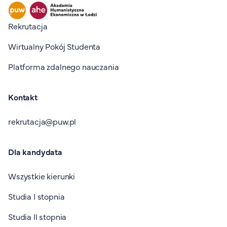
Stopka I
Rekrutacja
Wirtualny Pokój Studenta
Platforma zdalnego nauczania
Kontakt
rekrutacja@puw.pl
Dla kandydata
Wszystkie kierunki
Studia I stopnia
Studia II stopnia