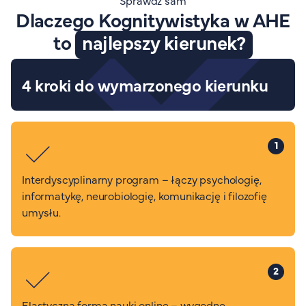
Sprawdź sam
Dlaczego Kognitywistyka w AHE
to
najlepszy kierunek?
4 kroki do wymarzonego kierunku
1
Interdyscyplinarny program – łączy psychologię,
informatykę, neurobiologię, komunikację i filozofię
umysłu.
2
Elastyczna forma nauki online – wygodne