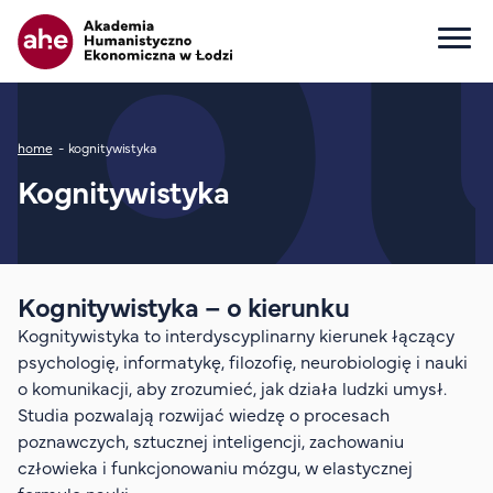
Główna nawigacja
Ścieżka nawigacyjna
home
kognitywistyka
Dla kandydata
Kognitywistyka
Wszystkie kierunki
Studia I stopnia
Studia II stopnia
Studia jednolite magisterskie
Kognitywistyka – o kierunku
Studia podyplomowe
Kognitywistyka to interdyscyplinarny kierunek łączący
Study in English
psychologię, informatykę, filozofię, neurobiologię i nauki
o komunikacji, aby zrozumieć, jak działa ludzki umysł.
Wydziały
Studia pozwalają rozwijać wiedzę o procesach
Opłaty za studia
poznawczych, sztucznej inteligencji, zachowaniu
Dla studenta
człowieka i funkcjonowaniu mózgu, w elastycznej