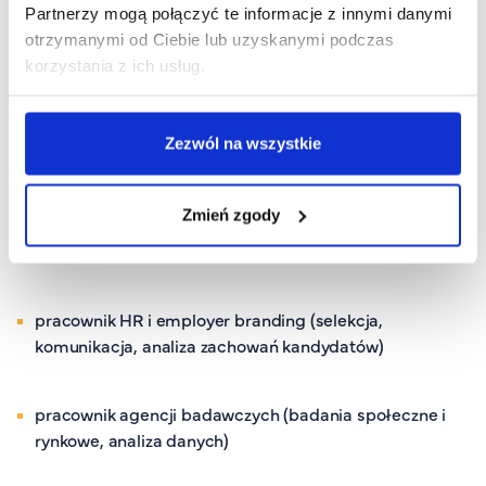
Partnerzy mogą połączyć te informacje z innymi danymi
otrzymanymi od Ciebie lub uzyskanymi podczas
korzystania z ich usług.
Perspektywy zatrudnienia
Po kierunku Kognitywistyka
absolwent
Zezwól na wszystkie
może znaleźć zatrudnienie
jako:
Zmień zgody
pracownik w branży IT (zespoły UX/UI, projektowanie
interfejsów, badania użyteczności)
pracownik HR i
employer
branding
(selekcja,
komunikacja, analiza
zachowań
kandydatów)
pracownik
agencji badawczych (badania społeczne i
rynkowe, analiza danych)