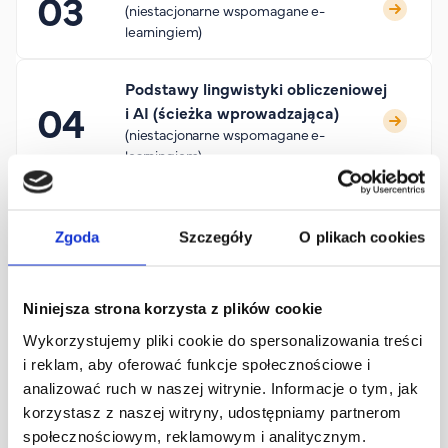
(niestacjonarne wspomagane e-
learningiem)
Podstawy lingwistyki obliczeniowej
i AI (ścieżka wprowadzająca)
(niestacjonarne wspomagane e-
learningiem)
Studia II stopnia
Ścieżka lingwistyczno-obliczeniowa
Zgoda
Szczegóły
O plikach cookies
(niestacjonarne wspomagane e-
learningiem)
Niniejsza strona korzysta z plików cookie
Ścieżka lingwistyczno-kulturowa
Wykorzystujemy pliki cookie do spersonalizowania treści
(niestacjonarne wspomagane e-
i reklam, aby oferować funkcje społecznościowe i
learningiem)
analizować ruch w naszej witrynie. Informacje o tym, jak
korzystasz z naszej witryny, udostępniamy partnerom
społecznościowym, reklamowym i analitycznym.