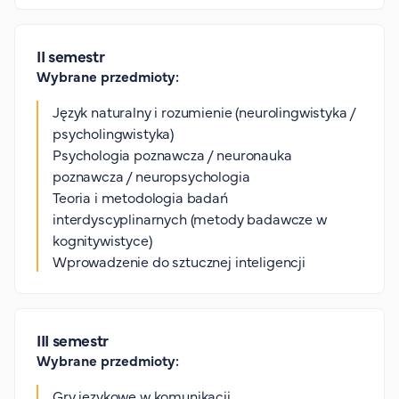
FAQ
Nasi wykładowcy
II semestr
Strefa wiedzy
Wybrane przedmioty:
Kontakt
Górny pasek
Język naturalny i rozumienie (neurolingwistyka /
Rekrutacja
psycholingwistyka)
Platforma zdalnego nauczania
Psychologia poznawcza / neuronauka
Wirtualny Pokój Studenta
poznawcza / neuropsychologia
Teoria i metodologia badań
interdyscyplinarnych (metody badawcze w
kognitywistyce)
Wprowadzenie do sztucznej inteligencji
III semestr
Wybrane przedmioty:
Gry językowe w komunikacji