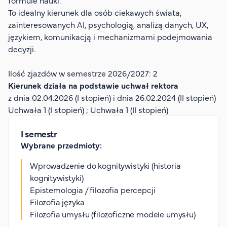
formule nauki.
Organizacja studiów
To idealny kierunek dla osób ciekawych świata,
Aktualności
zainteresowanych AI, psychologią, analizą danych, UX,
językiem, komunikacją i mechanizmami podejmowania
Stypendia
decyzji.
Zjazdy
Dyżury prorektorów
Ilość zjazdów w semestrze 2026/2027: 2
Kierunek działa na podstawie uchwał rektora
O rekrutacji
z dnia 02.04.2026 (I stopień) i dnia 26.02.2024 (II stopień)
Jak zostać studentem AHE
Uchwała 1 (I stopień) ; Uchwała 1 (II stopień)
Biuro rekrutacji
I semestr
Zasady przyjęcia na studia
Wybrane przedmioty:
Harmonogram przyjęć na studia
Wprowadzenie do kognitywistyki (historia
O PUW
kognitywistyki)
Epistemologia / filozofia percepcji
O nas
Filozofia języka
Akademia Online
Filozofia umysłu (filozoficzne modele umysłu)
Jak się studiuje przez Internet?