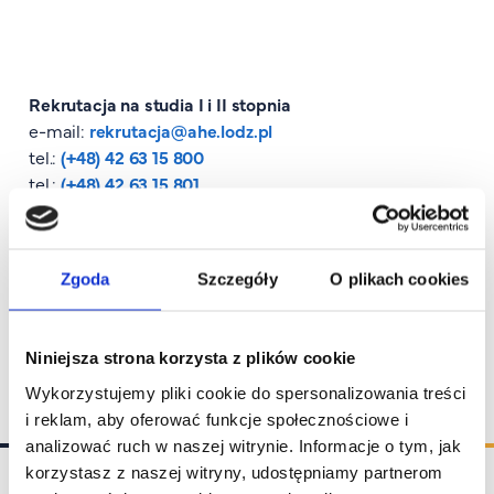
FAQ
Nasi wykładowcy
Strefa wiedzy
Rekrutacja na studia I i II stopnia
Kontakt
e-mail:
rekrutacja@ahe.lodz.pl
Górny pasek
Rekrutacja
tel.:
(+48) 42 63 15 800
Platforma zdalnego nauczania
tel.:
(+48) 42 63 15 801
Wirtualny Pokój Studenta
Rekrutacja na studia podyplomowe
e-mail:
ckp@ahe.lodz.pl
tel.:
(+48) 42 29 95 633
Zgoda
Szczegóły
O plikach cookies
tel.:
(+48) 42 29 95 637
tel.:
(+48) 42 29 95 638
Niniejsza strona korzysta z plików cookie
Wykorzystujemy pliki cookie do spersonalizowania treści
i reklam, aby oferować funkcje społecznościowe i
analizować ruch w naszej witrynie. Informacje o tym, jak
korzystasz z naszej witryny, udostępniamy partnerom