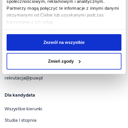
społecznościowym, reklamowym i analitycznym.
Partnerzy mogą połączyć te informacje z innymi danymi
otrzymanymi od Ciebie lub uzyskanymi podczas
korzystania z ich usług.
Stopka I
Rekrutacja
Wirtualny Pokój Studenta
Zezwól na wszystkie
Platforma zdalnego nauczania
Zmień zgody
Kontakt
rekrutacja@puw.pl
Dla kandydata
Wszystkie kierunki
Studia I stopnia