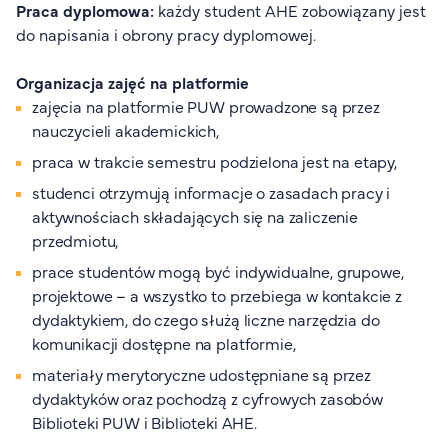
Praca dyplomowa:
każdy student AHE zobowiązany jest
Organizacja studiów
do napisania i obrony pracy dyplomowej.
Aktualności
Stypendia
Organizacja zajęć na platformie
Zjazdy
zajęcia na platformie PUW prowadzone są przez
Dyżury prorektorów
nauczycieli akademickich,
praca w trakcie semestru podzielona jest na etapy,
O rekrutacji
studenci otrzymują informacje o zasadach pracy i
Jak zostać studentem AHE
aktywnościach składających się na zaliczenie
przedmiotu,
Biuro rekrutacji
Zasady przyjęcia na studia
prace studentów mogą być indywidualne, grupowe,
projektowe – a wszystko to przebiega w kontakcie z
Harmonogram przyjęć na studia
dydaktykiem, do czego służą liczne narzędzia do
O PUW
komunikacji dostępne na platformie,
materiały merytoryczne udostępniane są przez
O nas
dydaktyków oraz pochodzą z cyfrowych zasobów
Akademia Online
Biblioteki PUW i Biblioteki AHE.
Jak się studiuje przez Internet?