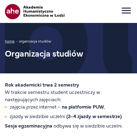
Główna nawigacja
Ścieżka nawigacyjna
home
organizacja studiów
Dla kandydata
Organizacja studiów
Wszystkie kierunki
Studia I stopnia
Studia II stopnia
Studia jednolite magisterskie
Rok akademicki trwa 2 semestry
Studia podyplomowe
W trakcie semestru student uczestniczy w
następujących zajęciach:
Study in English
zajęcia przez internet –
na platformie PUW
,
Wydziały
zjazdy w siedzibie uczelni
(2–4 zjazdy w semestrze)
.
Opłaty za studia
Sesja egzaminacyjna
odbywa się w siedzibie uczelni.
Dla studenta