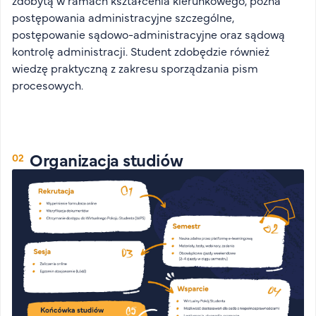
zdobytą w ramach kształcenia kierunkowego, pozna
FAQ
postępowania administracyjne szczególne,
Nasi wykładowcy
postępowanie sądowo-administracyjne oraz sądową
kontrolę administracji. Student zdobędzie również
Strefa wiedzy
wiedzę praktyczną z zakresu sporządzania pism
Kontakt
procesowych.
Górny pasek
Rekrutacja
Platforma zdalnego nauczania
Wirtualny Pokój Studenta
Organizacja studiów