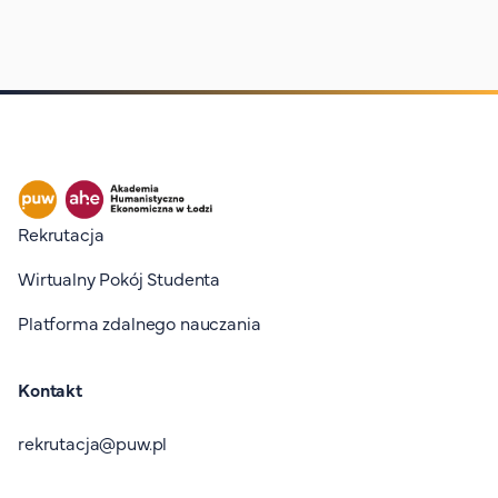
Stopka I
Rekrutacja
Wirtualny Pokój Studenta
Platforma zdalnego nauczania
Kontakt
rekrutacja@puw.pl