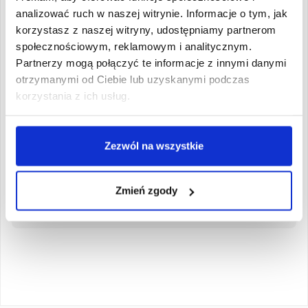
2
Zarejestruj się
analizować ruch w naszej witrynie. Informacje o tym, jak
korzystasz z naszej witryny, udostępniamy partnerom
Zarejestruj się
społecznościowym, reklamowym i analitycznym.
Partnerzy mogą połączyć te informacje z innymi danymi
otrzymanymi od Ciebie lub uzyskanymi podczas
korzystania z ich usług.
3
Wypełnij ankietę i dokonaj opłaty
rekrutacyjnej
Zezwól na wszystkie
4
Dostarcz dokumenty do biura
Zmień zgody
rekrutacyjnego