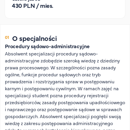
430 PLN / mies.
Organizacja studiów
Aktualności
Stypendia
Zjazdy
O specjalności
Dyżury prorektorów
Procedury sądowo-administracyjne
O rekrutacji
Absolwent specjalizacji procedury sądowo-
administracyjne zdobędzie szeroką wiedzę z dziedziny
Jak zostać studentem AHE
prawa procesowego. W szczególności pozna zasady
Biuro rekrutacji
ogólne, funkcje procedur sądowych oraz tryb
Zasady przyjęcia na studia
prowadzenia i rozstrzygania spraw w postępowaniu
Harmonogram przyjęć na studia
karnym i postępowaniu cywilnym. W ramach zajęć na
specjalizacji student pozna procedury rejestracji
O PUW
przedsiębiorców, zasady postępowania upadłościowego
i naprawczego oraz postępowanie sądowe w sprawach
O nas
gospodarczych. Absolwent specjalizacji pogłębi swoją
Akademia Online
wiedzę z zakresu postępowania administracyjnego
Jak się studiuje przez Internet?