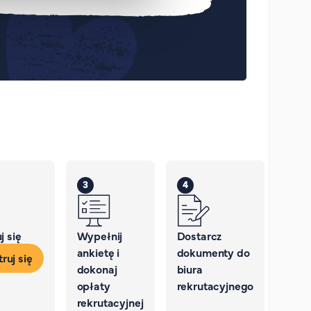
3
4
j się
Wypełnij
Dostarcz
ankietę i
dokumenty do
ruj się
dokonaj
biura
opłaty
rekrutacyjnego
rekrutacyjnej