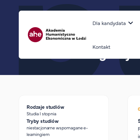
Górny pasek
Główna naw
Dla kandydata
Ścieżka nawigacyjna
home
sztuczna inteligencja (ai)
Kontakt
Sztuczna inteligencja 
Rodzaje studiów
Studia I stopnia
Tryby studiów
niestacjonarne wspomagane e-
learningiem