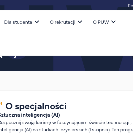
Re
igacja
Dla studenta
O rekrutacji
O PUW
(AI)
O specjalności
Sztuczna inteligencja (AI)
Rozpocznij swoją karierę w fascynującym świecie technologii,
inteligencja (AI) na studiach inżynierskich (I stopnia). Ten p