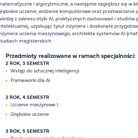
matematyczne i algorytmiczne, a następnie zagłębisz się w kl
głębokie uczenie, widzenie komputerowe oraz przetwarzanie 
wiedzę z zakresu etyki AI, praktycznych zastosowań i studió
intelektualnej, uzyskując tytuł inżyniera i doskonałe przygot
inżyniera uczenia maszynowego, architekta systemów AI (chat
studiach magisterskich.
Przedmioty realizowane w ramach specjalności:
2 ROK, 3 SEMESTR
Wstęp do sztucznej inteligencji
Frameworki dla AI
2 ROK, 4 SEMESTR
Uczenie maszynowe I
Głębokie uczenie
3 ROK, 5 SEMESTR