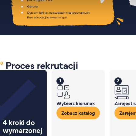
Proces rekrutacji
1
2
Wybierz kierunek
Zarejestru
Zobacz katalog
Zarejest
4 kroki do
wymarzonej