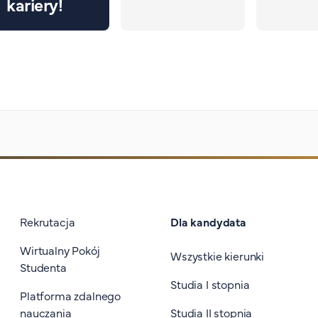
kariery!
Stopka I
Rekrutacja
Dla kandydata
Wirtualny Pokój
Wszystkie kierunki
Studenta
Studia I stopnia
Platforma zdalnego
nauczania
Studia II stopnia