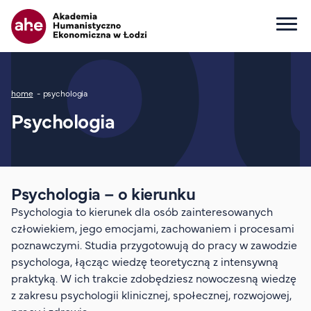
Główna nawigacja
Ścieżka nawigacyjna
home
psychologia
Dla kandydata
Psychologia
Wszystkie kierunki
Studia I stopnia
Studia II stopnia
Studia jednolite magisterskie
Psychologia – o kierunku
Studia podyplomowe
Psychologia to kierunek dla osób zainteresowanych
Study in English
człowiekiem, jego emocjami, zachowaniem i procesami
poznawczymi. Studia przygotowują do pracy w zawodzie
Wydziały
psychologa, łącząc wiedzę teoretyczną z intensywną
Opłaty za studia
praktyką. W ich trakcie zdobędziesz nowoczesną wiedzę
Dla studenta
z zakresu psychologii klinicznej, społecznej, rozwojowej,