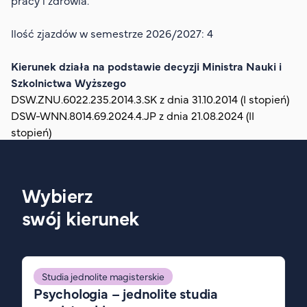
pracy i zdrowia.
Organizacja studiów
Aktualności
Ilość zjazdów w semestrze 2026/2027: 4
Stypendia
Kierunek działa na podstawie decyzji Ministra Nauki i
Zjazdy
Szkolnictwa Wyższego
Dyżury prorektorów
DSW.ZNU.6022.235.2014.3.SK z dnia 31.10.2014 (I stopień)
DSW-WNN.8014.69.2024.4.JP z dnia 21.08.2024 (II
O rekrutacji
stopień)
Jak zostać studentem AHE
Biuro rekrutacji
Zasady przyjęcia na studia
Wybierz
Harmonogram przyjęć na studia
swój kierunek
O PUW
O nas
Studia jednolite magisterskie
Akademia Online
Psychologia – jednolite studia
Jak się studiuje przez Internet?