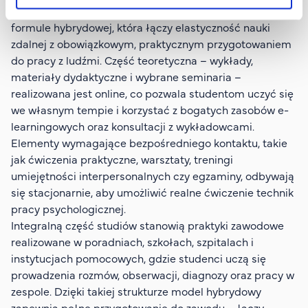
Studia online na kierunku psychologia prowadzone są w
formule hybrydowej, która łączy elastyczność nauki
zdalnej z obowiązkowym, praktycznym przygotowaniem
do pracy z ludźmi. Część teoretyczna – wykłady,
materiały dydaktyczne i wybrane seminaria –
realizowana jest online, co pozwala studentom uczyć się
we własnym tempie i korzystać z bogatych zasobów e-
learningowych oraz konsultacji z wykładowcami.
Elementy wymagające bezpośredniego kontaktu, takie
jak ćwiczenia praktyczne, warsztaty, treningi
umiejętności interpersonalnych czy egzaminy, odbywają
się stacjonarnie, aby umożliwić realne ćwiczenie technik
pracy psychologicznej.
Integralną część studiów stanowią praktyki zawodowe
realizowane w poradniach, szkołach, szpitalach i
instytucjach pomocowych, gdzie studenci uczą się
prowadzenia rozmów, obserwacji, diagnozy oraz pracy w
zespole. Dzięki takiej strukturze model hybrydowy
zapewnia pełne przygotowanie do zawodu – łączy