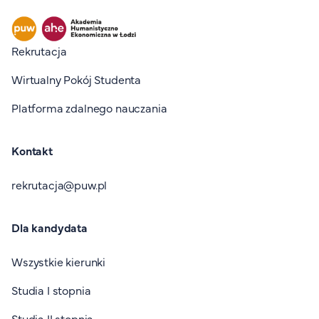
Stopka I
Rekrutacja
Wirtualny Pokój Studenta
Platforma zdalnego nauczania
Kontakt
rekrutacja@puw.pl
Dla kandydata
Wszystkie kierunki
Studia I stopnia
Studia II stopnia