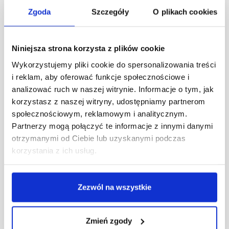
Zgoda
Szczegóły
O plikach cookies
Absolwenci psychologii mają jedne z najszerszych
możliwości zawodowych na rynku pracy. Zdobyte
kompetencje pozwalają im działać zarówno
Niniejsza strona korzysta z plików cookie
indywidualnie, jak i w ramach instytucji publicznych,
Wykorzystujemy pliki cookie do spersonalizowania treści
organizacji społecznych czy firm prywatnych.
i reklam, aby oferować funkcje społecznościowe i
Psychologowie są potrzebni wszędzie tam, gdzie
analizować ruch w naszej witrynie. Informacje o tym, jak
kluczowe znaczenie ma zrozumienie zachowań, emocji i
korzystasz z naszej witryny, udostępniamy partnerom
procesów poznawczych.
społecznościowym, reklamowym i analitycznym.
Psycholog to zawód o uniwersalnym zastosowaniu –
Partnerzy mogą połączyć te informacje z innymi danymi
ceniony zarówno w sektorze publicznym, jak i prywatnym
otrzymanymi od Ciebie lub uzyskanymi podczas
– a ścieżki rozwoju zawodowego są na tyle różnorodne,
korzystania z ich usług.
że absolwenci mogą kształtować karierę zgodnie ze
swoimi kompetencjami i zainteresowaniami.
Zezwól na wszystkie
Jak wyglądają studia z psychologii
w formule hybrydowej?
Zmień zgody