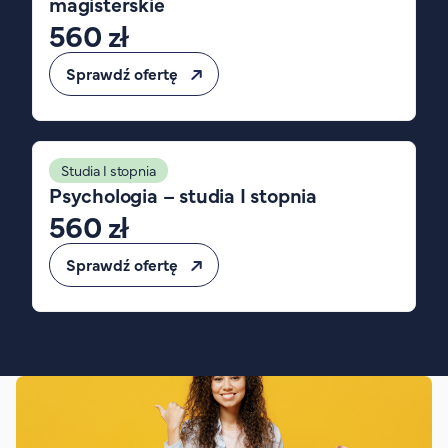
magisterskie
FAQ
560 zł
Nasi wykładowcy
Strefa wiedzy
Sprawdź ofertę
Kontakt
Górny pasek
Rekrutacja
Platforma zdalnego nauczania
Studia I stopnia
Psychologia – studia I stopnia
Wirtualny Pokój Studenta
560 zł
Sprawdź ofertę