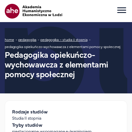
Główna nawigacja
Ścieżka nawigacyjna
home
pedagogika
pedagogika – studia ii stopnia
Dla kandydata
pedagogika opiekuńczo-wychowawcza z elementami pomocy społecznej
Pedagogika opiekuńczo-
Wszystkie kierunki
wychowawcza z elementami
Studia I stopnia
Studia II stopnia
pomocy społecznej
Studia jednolite magisterskie
Studia podyplomowe
Study in English
Wydziały
Rodzaje studiów
Opłaty za studia
Studia II stopnia
Dla studenta
Tryby studiów
niestacjonarne wspomagane e-learningiem