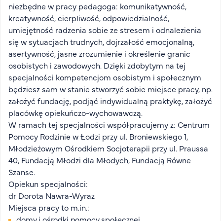
niezbędne w pracy pedagoga: komunikatywność,
FAQ
kreatywność, cierpliwość, odpowiedzialność,
Nasi wykładowcy
umiejętność radzenia sobie ze stresem i odnalezienia
Strefa wiedzy
się w sytuacjach trudnych, dojrzałość emocjonalną,
Kontakt
asertywność, jasne zrozumienie i określenie granic
Górny pasek
Rekrutacja
osobistych i zawodowych. Dzięki zdobytym na tej
specjalności kompetencjom osobistym i społecznym
Platforma zdalnego nauczania
będziesz sam w stanie stworzyć sobie miejsce pracy, np.
Wirtualny Pokój Studenta
założyć fundację, podjąć indywidualną praktykę, założyć
placówkę opiekuńczo-wychowawczą.
W ramach tej specjalności współpracujemy z: Centrum
Pomocy Rodzinie w Łodzi przy ul. Broniewskiego 1,
Młodzieżowym Ośrodkiem Socjoterapii przy ul. Praussa
40, Fundacją Młodzi dla Młodych, Fundacją Równe
Szanse.
Opiekun specjalności:
dr Dorota Nawra-Wyraz
Miejsca pracy to m.in.:
domy i ośrodki pomocy społecznej,