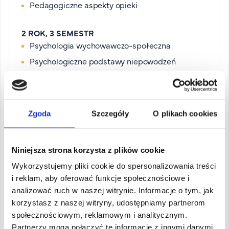
Pedagogiczne aspekty opieki
2 ROK, 3 SEMESTR
Psychologia wychowawczo-społeczna
Psychologiczne podstawy niepowodzeń
szkolnych
Psychologia kliniczna dzieci i młodzieży
Zgoda
Szczegóły
O plikach cookies
2 ROK, 4 SEMESTR
Pedagogika ulicy
Podstawy pedagogiki resocjalizacyjnej
Niniejsza strona korzysta z plików cookie
Podstawy pracy pedagoga szkolnego
Wykorzystujemy pliki cookie do spersonalizowania treści
Metody pracy socjalnej
i reklam, aby oferować funkcje społecznościowe i
analizować ruch w naszej witrynie. Informacje o tym, jak
korzystasz z naszej witryny, udostępniamy partnerom
społecznościowym, reklamowym i analitycznym.
Partnerzy mogą połączyć te informacje z innymi danymi