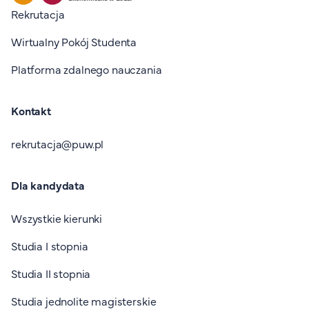
Stopka I
Rekrutacja
Wirtualny Pokój Studenta
Platforma zdalnego nauczania
Kontakt
rekrutacja@puw.pl
Dla kandydata
Wszystkie kierunki
Studia I stopnia
Studia II stopnia
Studia jednolite magisterskie