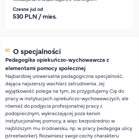
Organizacja studiów
Czesne już od
Aktualności
530 PLN / mies.
Stypendia
Zjazdy
Dyżury prorektorów
O specjalności
O rekrutacji
Pedagogika opiekuńczo-wychowawcza z
Jak zostać studentem AHE
elementami pomocy społecznej
Biuro rekrutacji
Najbardziej uniwersalna pedagogiczna specjalność,
dająca najszerszy wachlarz zatrudnienia. Jej
Zasady przyjęcia na studia
wyjątkowość polega na tym, że przygotujemy Cię do
Harmonogram przyjęć na studia
pracy w instytucjach opiekuńczo-wychowawczych, ale
O PUW
również do podjęcia profesjonalnej pracy z
podopiecznym, wykraczającej poza kanon
O nas
instytucjonalnej pomocy, a więc bezpośrednio w
Akademia Online
najbliższym mu środowisku, np. w pracy pedagoga ulicy
(streetworker). Rozwiniesz swoje cechy charakteru
Jak się studiuje przez Internet?