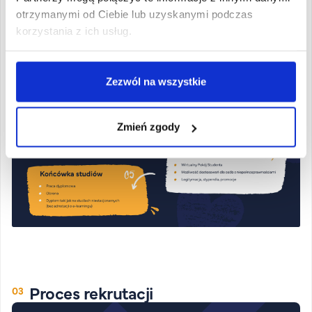
otrzymanymi od Ciebie lub uzyskanymi podczas
Organizacja studiów
korzystania z ich usług.
Zezwól na wszystkie
Zmień zgody
Proces rekrutacji