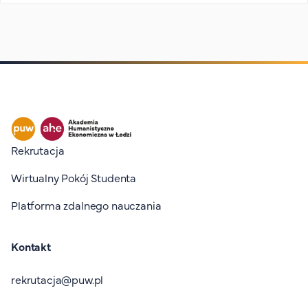
Stopka I
Rekrutacja
Wirtualny Pokój Studenta
Platforma zdalnego nauczania
Kontakt
rekrutacja@puw.pl