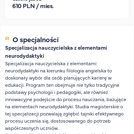
610 PLN / mies.
Organizacja studiów
Aktualności
Stypendia
Zjazdy
O specjalności
Dyżury prorektorów
Specjalizacja nauczycielska z elementami
O rekrutacji
neurodydaktyki
Specjalizacja nauczycielska z elementami
Jak zostać studentem AHE
neurodydaktyki na kierunku filologia angielska to
Biuro rekrutacji
doskonały wybór dla osób planujących karierę w
Zasady przyjęcia na studia
edukacji. Program ten obejmuje nie tylko tradycyjne
Harmonogram przyjęć na studia
podstawy psychologii i pedagogiki, ale również
innowacyjne podejście do procesu nauczania, bazujące
O PUW
na elementach neurodydaktyki. Studia magisterskie o
tej specjalizacji pozwalają zgłębić tajniki efektywnego
O nas
procesu uczenia się, dostosowanego do potrzeb
Akademia Online
współczesnych uczniów.
Jak się studiuje przez Internet?