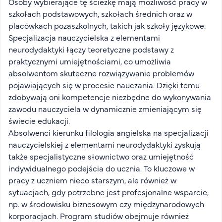
Osoby wybierające tę ścieżkę mają możliwość pracy w
FAQ
szkołach podstawowych, szkołach średnich oraz w
Nasi wykładowcy
placówkach pozaszkolnych, takich jak szkoły językowe.
Strefa wiedzy
Specjalizacja nauczycielska z elementami
neurodydaktyki łączy teoretyczne podstawy z
Kontakt
Górny pasek
praktycznymi umiejętnościami, co umożliwia
Rekrutacja
absolwentom skuteczne rozwiązywanie problemów
Platforma zdalnego nauczania
pojawiających się w procesie nauczania. Dzięki temu
Wirtualny Pokój Studenta
zdobywają oni kompetencje niezbędne do wykonywania
zawodu nauczyciela w dynamicznie zmieniającym się
świecie edukacji.
Absolwenci kierunku filologia angielska na specjalizacji
nauczycielskiej z elementami neurodydaktyki zyskują
także specjalistyczne słownictwo oraz umiejętność
indywidualnego podejścia do ucznia. To kluczowe w
pracy z uczniem nieco starszym, ale również w
sytuacjach, gdy potrzebne jest profesjonalne wsparcie,
np. w środowisku biznesowym czy międzynarodowych
korporacjach. Program studiów obejmuje również