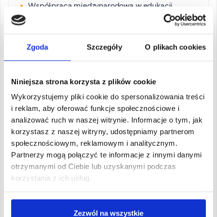
Współpraca międzynarodowa w edukacji
Projektowanie kursu językowego
Praca z uczniem o specjalnych potrzebach
edukacyjnych
Zgoda
Szczegóły
O plikach cookies
Niniejsza strona korzysta z plików cookie
Wykorzystujemy pliki cookie do spersonalizowania treści
i reklam, aby oferować funkcje społecznościowe i
Organizacja studiów
analizować ruch w naszej witrynie. Informacje o tym, jak
korzystasz z naszej witryny, udostępniamy partnerom
społecznościowym, reklamowym i analitycznym.
Partnerzy mogą połączyć te informacje z innymi danymi
otrzymanymi od Ciebie lub uzyskanymi podczas
korzystania z ich usług.
Zezwól na wszystkie