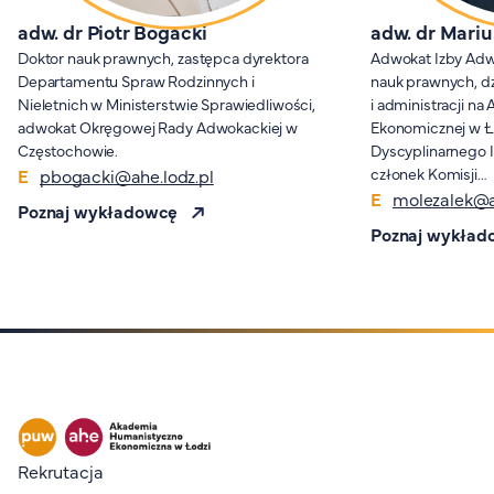
adw. dr Piotr Bogacki
adw. dr Mariu
Doktor nauk prawnych, zastępca dyrektora
Adwokat Izby Adwo
Departamentu Spraw Rodzinnych i
nauk prawnych, d
Nieletnich w Ministerstwie Sprawiedliwości,
i administracji n
adwokat Okręgowej Rady Adwokackiej w
Ekonomicznej w Ło
Częstochowie.
Dyscyplinarnego I
członek Komisji…
pbogacki@ahe.lodz.pl
molezalek@a
Poznaj wykładowcę
Poznaj wykład
Stopka I
Rekrutacja