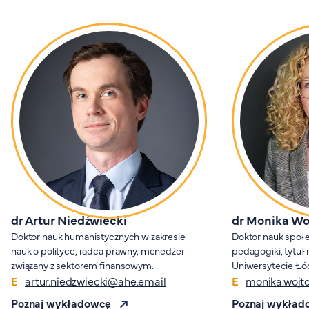
dr Artur Niedźwiecki
dr Monika Wo
Doktor nauk humanistycznych w zakresie
Doktor nauk społe
nauk o polityce, radca prawny, menedżer
pedagogiki, tytuł
związany z sektorem finansowym.
Uniwersytecie Łó
artur.niedzwiecki@ahe.email
monika.wojt
Poznaj wykładowcę
Poznaj wykład