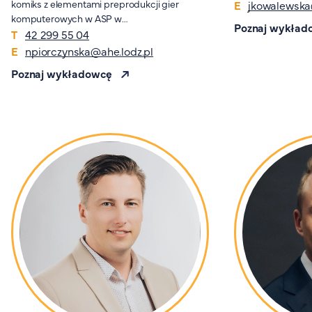
komiks z elementami preprodukcji gier
jkowalewska
komputerowych w ASP w…
Poznaj wykład
42 299 55 04
npiorczynska@ahe.lodz.pl
Poznaj wykładowcę