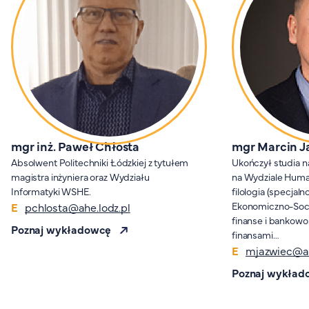
FAQ
Nasi wykładowcy
Strefa wiedzy
Kontakt
Górny pasek
Rekrutacja
Platforma zdalnego nauczania
Wirtualny Pokój Studenta
mgr inż. Paweł Chłosta
mgr Marcin J
Absolwent Politechniki Łódzkiej z tytułem
Ukończył studia 
magistra inżyniera oraz Wydziału
na Wydziale Huma
Informatyki WSHE.
filologia (specjaln
Ekonomiczno-Socj
pchlosta@ahe.lodz.pl
finanse i bankowo
Poznaj wykładowcę
finansami…
mjazwiec@ah
Poznaj wykład