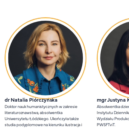
dr Natalia Piórczyńska
mgr Justyna
Doktor nauk humanistycznych w zakresie
Absolwentka dzie
literaturoznawstwa, absolwentka
Instytutu Dziennik
Uniwersytetu Łódzkiego. Ukończyła także
Wydziału Produkcji
studia podyplomowe na kierunku ilustracja i
PWSFTviT.