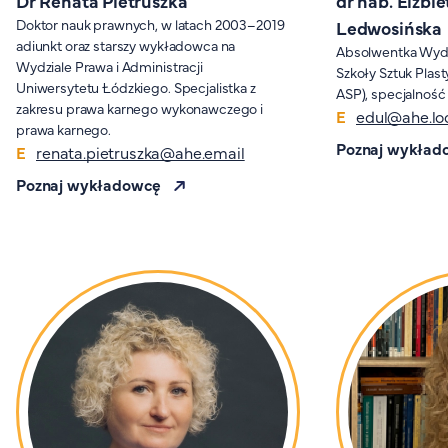
Dr Renata Pietruszka
dr hab. Elżbie
Doktor nauk prawnych, w latach 2003–2019
Ledwosińska
adiunkt oraz starszy wykładowca na
Absolwentka Wydzi
Wydziale Prawa i Administracji
Szkoły Sztuk Plas
Uniwersytetu Łódzkiego. Specjalistka z
ASP), specjalność
zakresu prawa karnego wykonawczego i
edul@ahe.lod
prawa karnego.
Poznaj wykład
renata.pietruszka@ahe.email
Poznaj wykładowcę