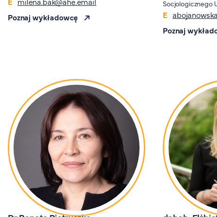
milena.bak@ahe.email
Socjologicznego 
abojanowska
Poznaj wykładowcę
Poznaj wykład