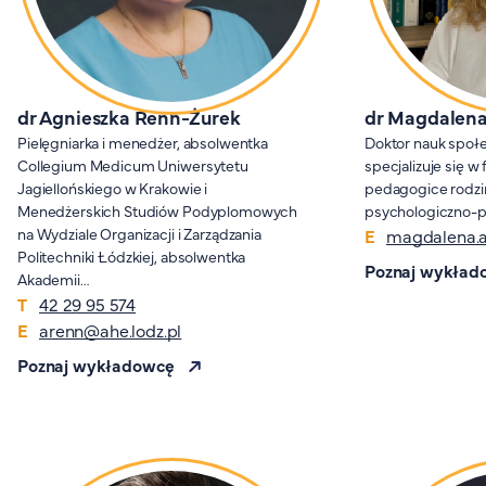
dr Agnieszka Renn-Żurek
dr Magdalena
Pielęgniarka i menedżer, absolwentka
Doktor nauk społ
Collegium Medicum Uniwersytetu
specjalizuje się w f
Jagiellońskiego w Krakowie i
pedagogice rodzin
Menedżerskich Studiów Podyplomowych
psychologiczno-
na Wydziale Organizacji i Zarządzania
magdalena.
Politechniki Łódzkiej, absolwentka
Poznaj wykład
Akademii…
42 29 95 574
arenn@ahe.lodz.pl
Poznaj wykładowcę