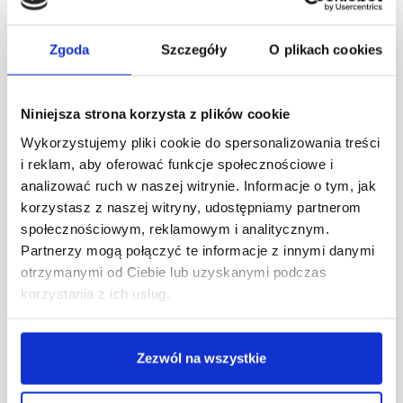
Perspektywy zatrudnienia
Zgoda
Szczegóły
O plikach cookies
Ukończenie kierunku ekonomia otwiera drogę do pracy
w wielu sektorach gospodarki. Absolwenci są
Niniejsza strona korzysta z plików cookie
poszukiwani zarówno przez firmy, jak i instytucje
Wykorzystujemy pliki cookie do spersonalizowania treści
publiczne, które potrzebują specjalistycznej wiedzy z
i reklam, aby oferować funkcje społecznościowe i
zakresu zarządzania finansami i analiz ekonomicznych.
analizować ruch w naszej witrynie. Informacje o tym, jak
Studia dają również solidną podstawę do uruchomienia
korzystasz z naszej witryny, udostępniamy partnerom
własnej działalności gospodarczej lub kontynuowania
społecznościowym, reklamowym i analitycznym.
kształcenia na studiach II stopnia czy studiach
Partnerzy mogą połączyć te informacje z innymi danymi
podyplomowych.
otrzymanymi od Ciebie lub uzyskanymi podczas
Ekonomia to kierunek dający uniwersalne, praktyczne
korzystania z ich usług.
kompetencje i zapewniający stabilne perspektywy
zatrudnienia w sektorze prywatnym i publicznym,
zarówno w Polsce, jak i poza granicami kraju.
Zezwól na wszystkie
Jak wyglądają studia z ekonomii w