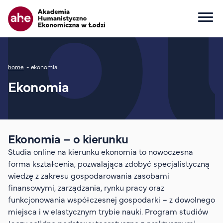
Główna nawigacja
Ścieżka nawigacyjna
home
ekonomia
Dla kandydata
Ekonomia
Wszystkie kierunki
Studia I stopnia
Studia II stopnia
Studia jednolite magisterskie
Ekonomia – o kierunku
Studia podyplomowe
Studia online na kierunku ekonomia to nowoczesna
Study in English
forma kształcenia, pozwalająca zdobyć specjalistyczną
wiedzę z zakresu gospodarowania zasobami
Wydziały
finansowymi, zarządzania, rynku pracy oraz
Opłaty za studia
funkcjonowania współczesnej gospodarki – z dowolnego
Dla studenta
miejsca i w elastycznym trybie nauki. Program studiów