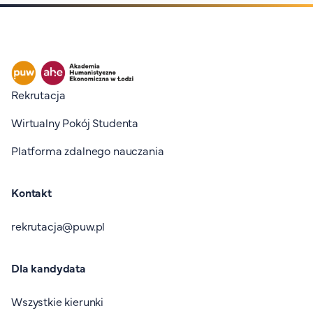
Stopka I
Rekrutacja
Wirtualny Pokój Studenta
Platforma zdalnego nauczania
Kontakt
rekrutacja@puw.pl
Dla kandydata
Wszystkie kierunki