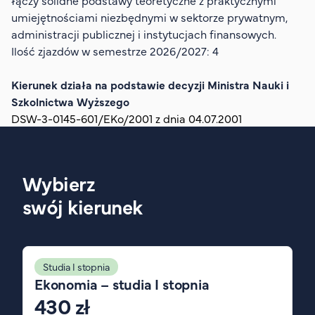
łączy solidne podstawy teoretyczne z praktycznymi
Organizacja studiów
umiejętnościami niezbędnymi w sektorze prywatnym,
Aktualności
administracji publicznej i instytucjach finansowych.
Ilość zjazdów w semestrze 2026/2027: 4
Stypendia
Zjazdy
Kierunek działa na podstawie decyzji Ministra Nauki i
Dyżury prorektorów
Szkolnictwa Wyższego
DSW-3-0145-601/EKo/2001 z dnia 04.07.2001
O rekrutacji
Jak zostać studentem AHE
Biuro rekrutacji
Wybierz
Zasady przyjęcia na studia
swój kierunek
Harmonogram przyjęć na studia
O PUW
Studia I stopnia
O nas
Ekonomia – studia I stopnia
Akademia Online
430 zł
Jak się studiuje przez Internet?