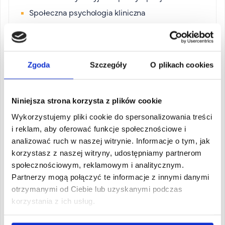
Społeczna psychologia kliniczna
Współczesne kierunki i tendencje w
psychoterapii - wymiar praktyczny
Teoretyczne podstawy diagnozy klinicznej
Zgoda
Szczegóły
O plikach cookies
Kierunki psychoterapii
Terapia uzależnień
Niniejsza strona korzysta z plików cookie
Zaburzenia zachowania i emocji u dzieci i
młodzieży
Wykorzystujemy pliki cookie do spersonalizowania treści
i reklam, aby oferować funkcje społecznościowe i
analizować ruch w naszej witrynie. Informacje o tym, jak
5 ROK, 10 SEMESTR
korzystasz z naszej witryny, udostępniamy partnerom
Wzmacnianie zasobów osobistych pacjenta
społecznościowym, reklamowym i analitycznym.
Metody i techniki wsparcia osób starszych
Partnerzy mogą połączyć te informacje z innymi danymi
Współczesne tendencje w psychologii zdrowia
otrzymanymi od Ciebie lub uzyskanymi podczas
Techniki i narzędzia diagnostyczne w praktyce
korzystania z ich usług.
klinicznej