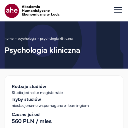
Główna nawigacja
Ścieżka nawigacyjna
home
psychologia
psychologia kliniczna
Dla kandydata
Psychologia kliniczna
Wszystkie kierunki
Studia I stopnia
Studia II stopnia
Studia jednolite magisterskie
Studia podyplomowe
Rodzaje studiów
Studia jednolite magisterskie
Study in English
Tryby studiów
Wydziały
niestacjonarne wspomagane e-learningiem
Opłaty za studia
Czesne już od
560 PLN / mies.
Dla studenta