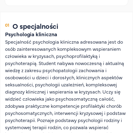
Organizacja studiów
Aktualności
Stypendia
O specjalności
Zjazdy
Psychologia kliniczna
Dyżury prorektorów
Specjalność psychologia kliniczna adresowana jest do
osób zainteresowanych kompleksowym wspieraniem
O rekrutacji
człowieka w kryzysach, psychoprofilaktyką i
psychoterapią. Student nabywa nowoczesną i aktualną
Jak zostać studentem AHE
wiedzę z zakresu psychopatologii zachowania i
Biuro rekrutacji
osobowości u dzieci i dorosłych, klinicznych aspektów
Zasady przyjęcia na studia
seksualności, psychologii uzależnień, kompleksowej
Harmonogram przyjęć na studia
diagnozy klinicznej i wspierania w kryzysach. Uczy się
widzieć człowieka jako psychosomatyczną całość,
O PUW
zdobywa praktyczne kompetencje profilaktyki chorób
psychosomatycznych, interwencji kryzysowej i podstaw
O nas
psychoterapii. Poznaje podstawy psychologii rodziny i
Akademia Online
systemowej terapii rodzin, co pozwala wspierać
Jak się studiuje przez Internet?