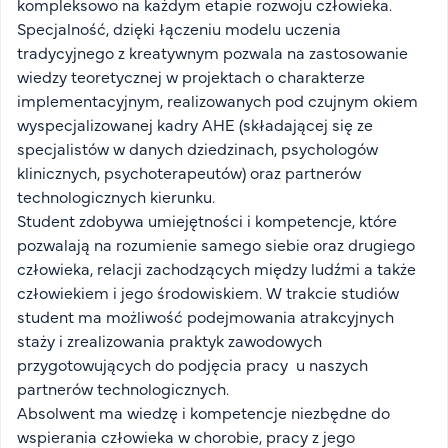
kompleksowo na każdym etapie rozwoju człowieka.
FAQ
Specjalność, dzięki łączeniu modelu uczenia
Nasi wykładowcy
tradycyjnego z kreatywnym pozwala na zastosowanie
Strefa wiedzy
wiedzy teoretycznej w projektach o charakterze
implementacyjnym, realizowanych pod czujnym okiem
Kontakt
Górny pasek
wyspecjalizowanej kadry AHE (składającej się ze
Rekrutacja
specjalistów w danych dziedzinach, psychologów
Platforma zdalnego nauczania
klinicznych, psychoterapeutów) oraz partnerów
Wirtualny Pokój Studenta
technologicznych kierunku.
Student zdobywa umiejętności i kompetencje, które
pozwalają na rozumienie samego siebie oraz drugiego
człowieka, relacji zachodzących między ludźmi a także
człowiekiem i jego środowiskiem. W trakcie studiów
student ma możliwość podejmowania atrakcyjnych
staży i zrealizowania praktyk zawodowych
przygotowujących do podjęcia pracy u naszych
partnerów technologicznych.
Absolwent ma wiedzę i kompetencje niezbędne do
wspierania człowieka w chorobie, pracy z jego