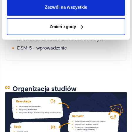
Wsparcie w kryzysie, interwencja kryzysowa
Zezwól na wszystkie
Problemy kliniczne w różnych fazach życia
Terapia par - wybrane aspekty
Zmień zgody
Systemowa terapia rodzin
Zaburzenia zachowania u osób dorosłych
DSM-5 - wprowadzenie
Organizacja studiów