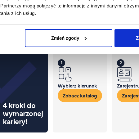
Partnerzy mogą połączyć te informacje z innymi danymi otrzym
nia z ich usług.
Zmień zgody
Z
Proces rekrutacji
1
2
Wybierz kierunek
Zarejestru
Zobacz katalog
Zarejest
4 kroki do
wymarzonej
kariery!