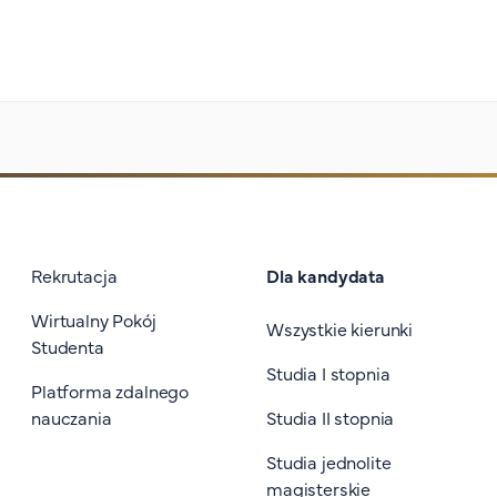
Stopka I
Rekrutacja
Dla kandydata
Wirtualny Pokój
Wszystkie kierunki
Studenta
Studia I stopnia
Platforma zdalnego
nauczania
Studia II stopnia
Studia jednolite
magisterskie