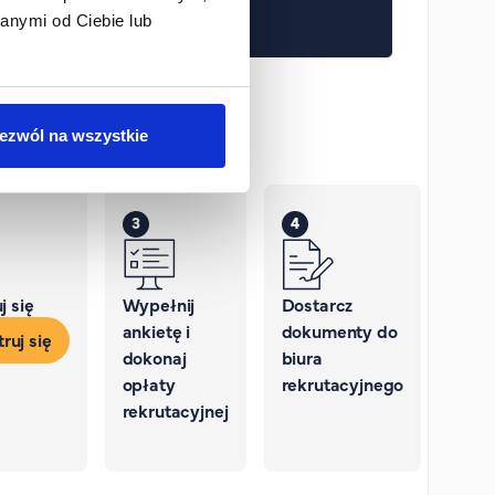
anymi od Ciebie lub
ezwól na wszystkie
3
4
j się
Wypełnij
Dostarcz
ankietę i
dokumenty do
ruj się
dokonaj
biura
opłaty
rekrutacyjnego
rekrutacyjnej