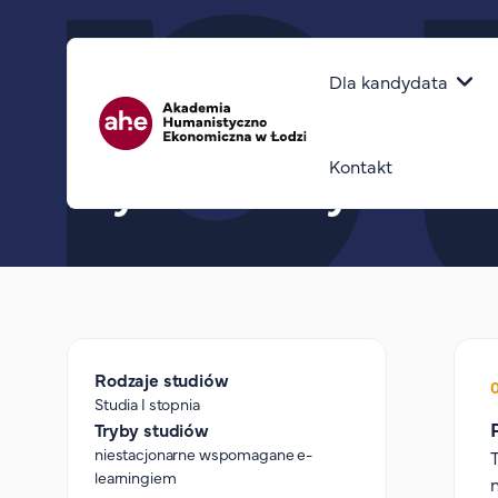
Górny pasek
Główna naw
Dla kandydata
Ścieżka nawigacyjna
home
dietetyka
dietetyka – studia podyplomowe
psychodietetyk
Kontakt
Psychodietetyka
Rodzaje studiów
Studia I stopnia
Tryby studiów
niestacjonarne wspomagane e-
learningiem