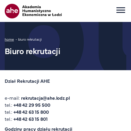
Główna nawigacja
Ścieżka nawigacyjna
home
biuro rekrutacji
Dla kandydata
Biuro rekrutacji
Wszystkie kierunki
Studia I stopnia
Studia II stopnia
Studia jednolite magisterskie
Dział Rekrutacji AHE
Studia podyplomowe
Study in English
e-mail:
rekrutacja@ahe.lodz.pl
Wydziały
tel.:
+48 42 29 95 500
Opłaty za studia
tel.:
+48 42 63 15 800
tel.:
+48 42 63 15 801
Dla studenta
Godziny pracy działu rekrutacji