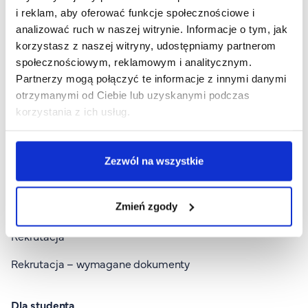
FAQ
i reklam, aby oferować funkcje społecznościowe i
analizować ruch w naszej witrynie. Informacje o tym, jak
Nasi wykładowcy
Dla kandydata
korzystasz z naszej witryny, udostępniamy partnerom
Strefa wiedzy
społecznościowym, reklamowym i analitycznym.
Kontakt
Wszystkie kierunki
Partnerzy mogą połączyć te informacje z innymi danymi
Górny pasek
Rekrutacja
otrzymanymi od Ciebie lub uzyskanymi podczas
Studia I stopnia
Platforma zdalnego nauczania
korzystania z ich usług.
Studia II stopnia
Wirtualny Pokój Studenta
Studia jednolite magisterskie
Zezwól na wszystkie
Studia podyplomowe
Zmień zgody
Study in English
Rekrutacja
Rekrutacja – wymagane dokumenty
Dla studenta