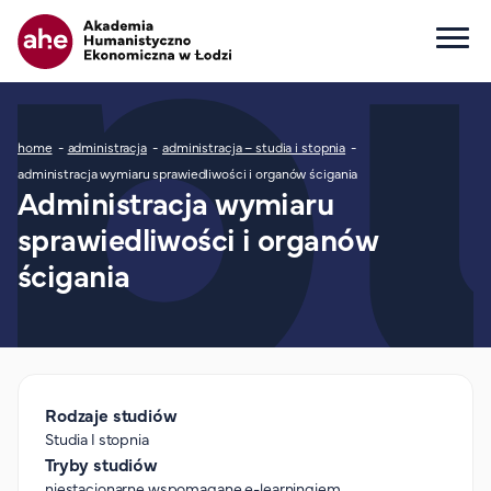
Główna nawigacja
Ścieżka nawigacyjna
home
administracja
administracja – studia i stopnia
Dla kandydata
administracja wymiaru sprawiedliwości i organów ścigania
Administracja wymiaru
Wszystkie kierunki
sprawiedliwości i organów
Studia I stopnia
Studia II stopnia
ścigania
Studia jednolite magisterskie
Studia podyplomowe
Study in English
Wydziały
Rodzaje studiów
Opłaty za studia
Studia I stopnia
Dla studenta
Tryby studiów
niestacjonarne wspomagane e-learningiem