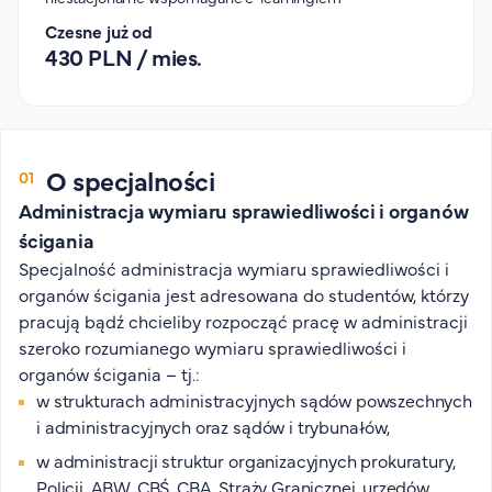
Organizacja studiów
Czesne już od
Aktualności
430 PLN / mies.
Stypendia
Zjazdy
Dyżury prorektorów
O specjalności
O rekrutacji
Administracja wymiaru sprawiedliwości i organów
Jak zostać studentem AHE
ścigania
Biuro rekrutacji
Specjalność administracja wymiaru sprawiedliwości i
organów ścigania jest adresowana do studentów, którzy
Zasady przyjęcia na studia
pracują bądź chcieliby rozpocząć pracę w administracji
Harmonogram przyjęć na studia
szeroko rozumianego wymiaru sprawiedliwości i
O PUW
organów ścigania – tj.:
w strukturach administracyjnych sądów powszechnych
O nas
i administracyjnych oraz sądów i trybunałów,
Akademia Online
w administracji struktur organizacyjnych prokuratury,
Jak się studiuje przez Internet?
Policji, ABW, CBŚ, CBA, Straży Granicznej, urzędów