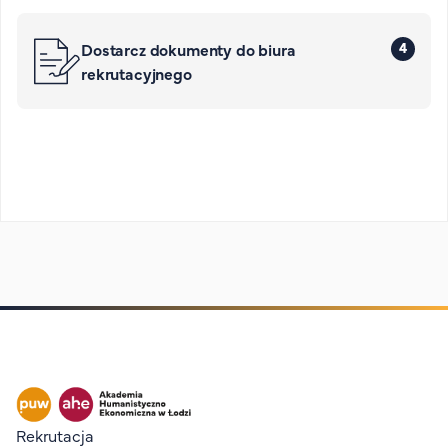
4
Dostarcz dokumenty do biura
rekrutacyjnego
Stopka I
Rekrutacja