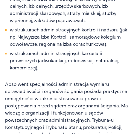
FAQ
celnych, izb celnych, urzędów skarbowych, izb
administracji skarbowych, straży miejskiej, służby
Nasi wykładowcy
więziennej, zakładów poprawczych,
Strefa wiedzy
w strukturach administracyjnych kontroli i nadzoru (jak
Kontakt
np. Najwyższa Izba Kontroli, samorządowe kolegium
Górny pasek
Rekrutacja
odwoławcze, regionalna izba obrachunkowa),
Platforma zdalnego nauczania
w strukturach administracyjnych kancelarii
Wirtualny Pokój Studenta
prawniczych (adwokackiej, radcowskiej, notarialnej,
komorniczej).
Absolwent specjalności administracja wymiaru
sprawiedliwości i organów ścigania posiada praktyczne
umiejętności w zakresie stosowania prawa i
postępowania przed sądem oraz organami ścigania. Ma
wiedzę o organizacji i funkcjonowaniu sądów
powszechnych oraz administracyjnych, Trybunału
Konstytucyjnego i Trybunału Stanu, prokuratur, Policji,