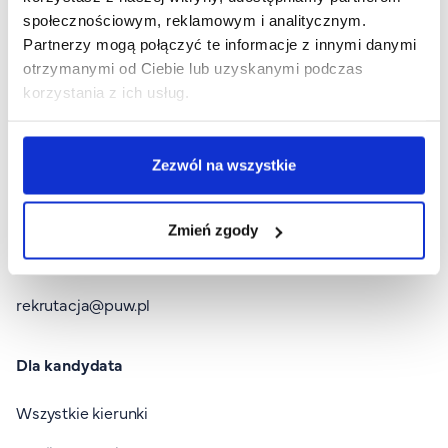
społecznościowym, reklamowym i analitycznym.
Partnerzy mogą połączyć te informacje z innymi danymi
otrzymanymi od Ciebie lub uzyskanymi podczas
korzystania z ich usług.
Stopka I
Rekrutacja
Wirtualny Pokój Studenta
Zezwól na wszystkie
Platforma zdalnego nauczania
Zmień zgody
Kontakt
rekrutacja@puw.pl
Dla kandydata
Wszystkie kierunki