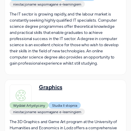
Organizacja studiów
niestacjonarne wspomagane e-learningiem
Aktualności
The IT sector is growing rapidly, and the labour market is
constantly seeking highly qualified IT specialists. Computer
Stypendia
science degree programmes offer theoretical knowledge
Zjazdy
and practical skills that enable graduates to achieve
Dyżury prorektorów
professional success in the IT sector. A degree in computer
science is an excellent choice for those who wish to develop
O rekrutacji
their skills in the field of new technologies. An online
computer science degree also provides an opportunity to
Jak zostać studentem AHE
gain professional experience whilst still studying.
Biuro rekrutacji
Zasady przyjęcia na studia
Graphics
Harmonogram przyjęć na studia
O PUW
Wydział Artystyczny
Studia II stopnia
O nas
niestacjonarne wspomagane e-learningiem
Akademia Online
The 3D Graphics and Game Art program at the University of
Jak się studiuje przez Internet?
Humanities and Economics in Lodz offers a comprehensive