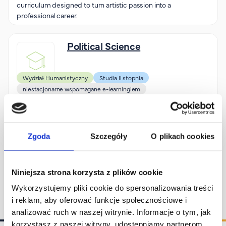
curriculum designed to turn artistic passion into a
FAQ
professional career.
Nasi wykładowcy
Strefa wiedzy
Political Science
Kontakt
Górny pasek
Rekrutacja
Wydział Humanistyczny
Studia II stopnia
Platforma zdalnego nauczania
niestacjonarne wspomagane e-learningiem
Wirtualny Pokój Studenta
Political science studies are interdisciplinary in nature,
combining knowledge from the fields of political science,
social sciences, economics and the humanities. The degree
Zgoda
Szczegóły
O plikach cookies
programme enables students to understand the
mechanisms by which states, societies and organisations
function, and to analyse contemporary political and social
phenomena from a variety of perspectives.
Niniejsza strona korzysta z plików cookie
Wykorzystujemy pliki cookie do spersonalizowania treści
i reklam, aby oferować funkcje społecznościowe i
analizować ruch w naszej witrynie. Informacje o tym, jak
korzystasz z naszej witryny, udostępniamy partnerom