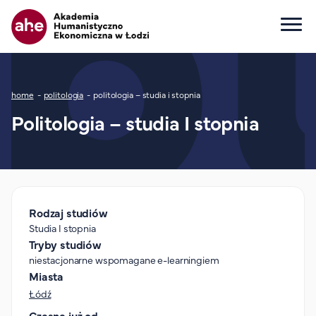
Główna nawigacja
Ścieżka nawigacyjna
home
politologia
politologia – studia i stopnia
Dla kandydata
Politologia – studia I stopnia
Wszystkie kierunki
Studia I stopnia
Studia II stopnia
Studia jednolite magisterskie
Studia podyplomowe
Rodzaj studiów
Studia I stopnia
Study in English
Tryby studiów
Wydziały
niestacjonarne wspomagane e-learningiem
Opłaty za studia
Miasta
Łódź
Dla studenta
Czesne już od