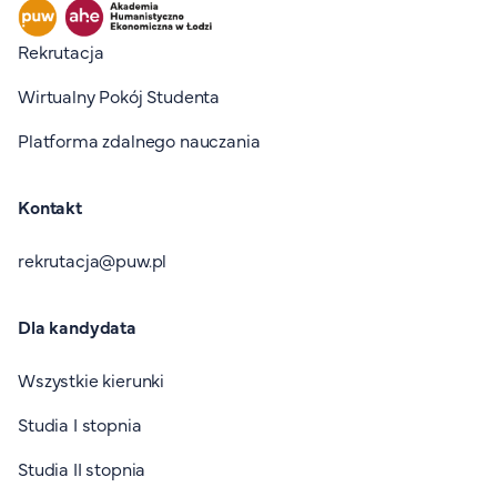
Stopka I
Rekrutacja
Wirtualny Pokój Studenta
Platforma zdalnego nauczania
Kontakt
rekrutacja@puw.pl
Dla kandydata
Wszystkie kierunki
Studia I stopnia
Studia II stopnia