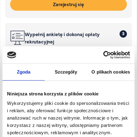
Zarejestruj się
3
Wypełnij ankietę i dokonaj opłaty
rekrutacyjnej
4
Dostarcz dokumenty do biura
Zgoda
Szczegóły
O plikach cookies
rekrutacyjnego
Niniejsza strona korzysta z plików cookie
Wykorzystujemy pliki cookie do spersonalizowania treści
i reklam, aby oferować funkcje społecznościowe i
Dziekan kierunku
analizować ruch w naszej witrynie. Informacje o tym, jak
korzystasz z naszej witryny, udostępniamy partnerom
dr Artur Niedźwiecki
społecznościowym, reklamowym i analitycznym.