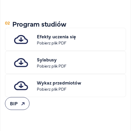
FAQ
Nasi wykładowcy
Strefa wiedzy
Program studiów
Kontakt
Górny pasek
Efekty uczenia się
Rekrutacja
Pobierz plik PDF
Platforma zdalnego nauczania
Wirtualny Pokój Studenta
Sylabusy
Pobierz plik PDF
Wykaz przedmiotów
Pobierz plik PDF
BIP