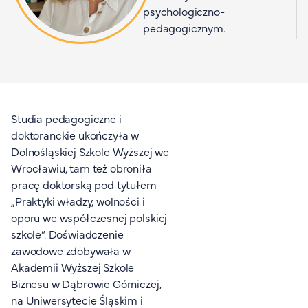
psychologiczno-
Organizacja studiów
pedagogicznym.
Aktualności
Stypendia
Zjazdy
Dyżury prorektorów
O rekrutacji
Studia pedagogiczne i
doktoranckie ukończyła w
Jak zostać studentem AHE
Dolnośląskiej Szkole Wyższej we
Biuro rekrutacji
Wrocławiu, tam też obroniła
pracę doktorską pod tytułem
Zasady przyjęcia na studia
„Praktyki władzy, wolności i
Harmonogram przyjęć na studia
oporu we współczesnej polskiej
O PUW
szkole”. Doświadczenie
zawodowe zdobywała w
O nas
Akademii Wyższej Szkole
Akademia Online
Biznesu w Dąbrowie Górniczej,
na Uniwersytecie Śląskim i
Jak się studiuje przez Internet?