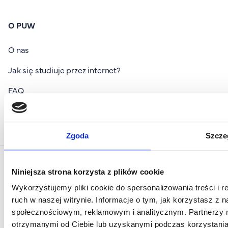
O PUW
O nas
Jak się studiuje przez internet?
FAQ
Nasi wykładowcy
Baza wiedzy
Zgoda
Szcze
Niniejsza strona korzysta z plików cookie
© 2026 PUW. All rights reserved.
Wykorzystujemy pliki cookie do spersonalizowania treści i 
Polityka prywatności i plików cookies
ruch w naszej witrynie. Informacje o tym, jak korzystasz z 
społecznościowym, reklamowym i analitycznym. Partnerzy m
otrzymanymi od Ciebie lub uzyskanymi podczas korzystania 