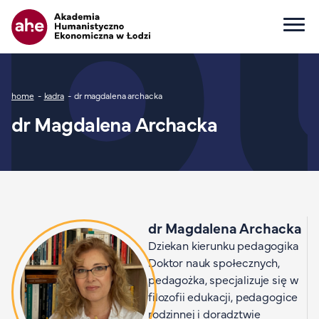
Główna nawigacja
Ścieżka nawigacyjna
home
kadra
dr magdalena archacka
Dla kandydata
dr Magdalena Archacka
Wszystkie kierunki
Studia I stopnia
Studia II stopnia
Studia jednolite magisterskie
Studia podyplomowe
dr Magdalena Archacka
Study in English
Dziekan kierunku pedagogika
Wydziały
Doktor nauk społecznych,
Opłaty za studia
pedagożka, specjalizuje się w
filozofii edukacji, pedagogice
Dla studenta
rodzinnej i doradztwie