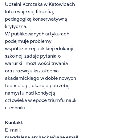
Uczelni Korczaka w Katowicach.
FAQ
Interesuje się filozofią,
Nasi wykładowcy
pedagogiką konserwatywną i
Strefa wiedzy
krytyczną.
Kontakt
W publikowanych artykułach
Górny pasek
Rekrutacja
podejmuje problemy
współczesnej polskiej edukacji
Platforma zdalnego nauczania
szkolnej, zadaje pytania o
Wirtualny Pokój Studenta
warunki i możliwości trwania
oraz rozwoju kształcenia
akademickiego w dobie nowych
technologii, ukazuje potrzebę
namysłu nad kondycją
człowieka w epoce triumfu nauki
i techniki.
Kontakt
E-mail:
magdalena.archacka@ahe.email