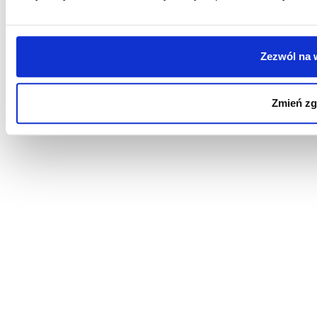
Zezwól na 
Zmień z