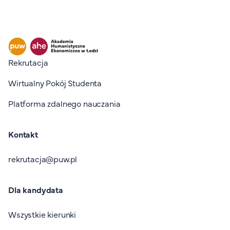
Stopka I
Rekrutacja
Wirtualny Pokój Studenta
Platforma zdalnego nauczania
Kontakt
rekrutacja@puw.pl
Dla kandydata
Wszystkie kierunki