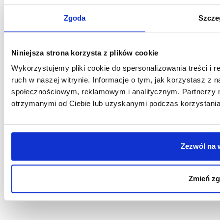
Baza wiedzy
Zgoda
Szcze
Niniejsza strona korzysta z plików cookie
© 2026 PUW. All rights reserved.
Wykorzystujemy pliki cookie do spersonalizowania treści i 
Polityka prywatności i plików cookies
ruch w naszej witrynie. Informacje o tym, jak korzystasz z 
społecznościowym, reklamowym i analitycznym. Partnerzy m
otrzymanymi od Ciebie lub uzyskanymi podczas korzystania 
Zezwól na 
Zmień z