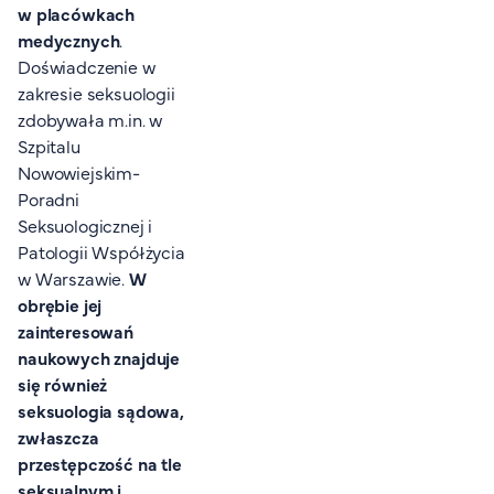
w placówkach
FAQ
medycznych
.
Nasi wykładowcy
Doświadczenie w
Strefa wiedzy
zakresie seksuologii
Kontakt
zdobywała m.in. w
Górny pasek
Rekrutacja
Szpitalu
Nowowiejskim-
Platforma zdalnego nauczania
Poradni
Wirtualny Pokój Studenta
Seksuologicznej i
Patologii Współżycia
w Warszawie.
W
obrębie jej
zainteresowań
naukowych znajduje
się również
seksuologia sądowa,
zwłaszcza
przestępczość na tle
seksualnym i