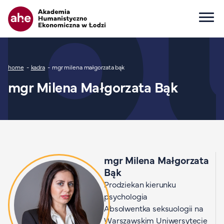
Główna nawigacja
Ścieżka nawigacyjna
home
kadra
mgr milena małgorzata bąk
Dla kandydata
mgr Milena Małgorzata Bąk
Wszystkie kierunki
Studia I stopnia
Studia II stopnia
Studia jednolite magisterskie
Studia podyplomowe
mgr Milena Małgorzata
Study in English
Bąk
Wydziały
Prodziekan kierunku
Opłaty za studia
psychologia
Absolwentka seksuologii na
Dla studenta
Warszawskim Uniwersytecie