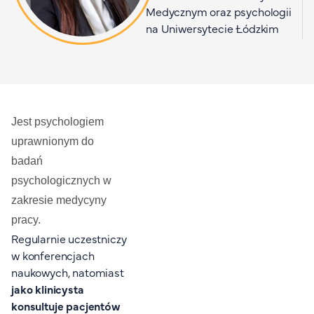
Medycznym oraz psychologii
Organizacja studiów
na Uniwersytecie Łódzkim
Aktualności
Stypendia
Zjazdy
Dyżury prorektorów
O rekrutacji
Jest psychologiem
uprawnionym do
Jak zostać studentem AHE
badań
Biuro rekrutacji
psychologicznych w
Zasady przyjęcia na studia
zakresie medycyny
Harmonogram przyjęć na studia
pracy.
O PUW
Regularnie uczestniczy
w konferencjach
O nas
naukowych, natomiast
Akademia Online
jako klinicysta
konsultuje pacjentów
Jak się studiuje przez Internet?