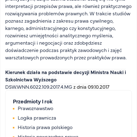
FAQ
interpretacji przepisów prawa, ale również praktycznego
rozwiązywania problemów prawnych. W trakcie studiów
Nasi wykładowcy
poznasz zagadnienia z zakresu prawa cywilnego,
Strefa wiedzy
karnego, administracyjnego czy konstytucyjnego,
Kontakt
rozwiniesz umiejętności analitycznego myślenia,
Górny pasek
Rekrutacja
argumentacji i negocjacji oraz zdobędziesz
Platforma zdalnego nauczania
doświadczenie podczas praktyk zawodowych i zajęć
warsztatowych prowadzonych przez praktyków prawa.
Wirtualny Pokój Studenta
Kierunek działa na podstawie decyzji Ministra Nauki i
Szkolnictwa Wyższego
DSW.WNN.6022.109.2017.4.MG
z dnia 09.10.2017
Przedmioty I rok
Prawoznawstwo
Logika prawnicza
Historia prawa polskiego
Historia powszechna prawa