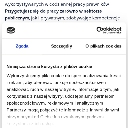
wykorzystywanych w codziennej pracy prawników.
Przygotujesz się do pracy zarówno w sektorze
publicznym
, jak i prywatnym, zdobywając kompetencje
cenione w administracji, biznesie i instytucjach
międzynarodowych.
Dzięki połączeniu praktyki, nowoczesnego podejścia do
nauczania oraz współpracy z aktywnymi zawodowo
Zgoda
Szczegóły
O plikach cookies
prawnikami studia prawnicze w AHE pozwalają zdobyć
solidne przygotowanie do budowania kariery w
zawodach związanych z prawem i administracją.
Niniejsza strona korzysta z plików cookie
Perspektywy zatrudnienia po ukończeniu studiów
Wykorzystujemy pliki cookie do spersonalizowania treści
Ukończenie jednolitych studiów magisterskich na
i reklam, aby oferować funkcje społecznościowe i
kierunku prawo otwiera szerokie możliwości rozwoju
analizować ruch w naszej witrynie. Informacje o tym, jak
zawodowego zarówno w sektorze publicznym, jak i
korzystasz z naszej witryny, udostępniamy partnerom
prywatnym. Absolwenci zdobywają wiedzę i
społecznościowym, reklamowym i analitycznym.
kompetencje pozwalające na pracę w zawodach
Partnerzy mogą połączyć te informacje z innymi danymi
prawniczych, administracji, instytucjach państwowych
otrzymanymi od Ciebie lub uzyskanymi podczas
oraz organizacjach międzynarodowych. Dzięki
korzystania z ich usług.
praktycznemu charakterowi studiów są przygotowani do