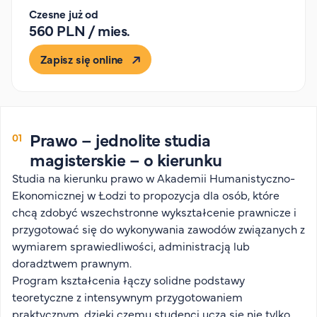
Organizacja studiów
Czesne już od
560 PLN / mies.
Aktualności
Stypendia
Zapisz się online
Zjazdy
Dyżury prorektorów
O rekrutacji
Prawo – jednolite studia
Jak zostać studentem AHE
magisterskie – o kierunku
Biuro rekrutacji
Studia na kierunku prawo w Akademii Humanistyczno-
Zasady przyjęcia na studia
Ekonomicznej w Łodzi to propozycja dla osób, które
Harmonogram przyjęć na studia
chcą zdobyć wszechstronne wykształcenie prawnicze i
przygotować się do wykonywania zawodów związanych z
O PUW
wymiarem sprawiedliwości, administracją lub
doradztwem prawnym.
O nas
Program kształcenia łączy solidne podstawy
Akademia Online
teoretyczne z intensywnym przygotowaniem
Jak się studiuje przez Internet?
praktycznym, dzięki czemu studenci uczą się nie tylko