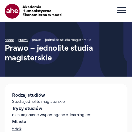
Główna nawigacja
Ścieżka nawigacyjna
home
prawo
prawo – jednolite studia magisterskie
Dla kandydata
Prawo – jednolite studia
magisterskie
Wszystkie kierunki
Studia I stopnia
Studia II stopnia
Studia jednolite magisterskie
Studia podyplomowe
Rodzaj studiów
Study in English
Studia jednolite magisterskie
Wydziały
Tryby studiów
Opłaty za studia
niestacjonarne wspomagane e-learningiem
Miasta
Dla studenta
Łódź