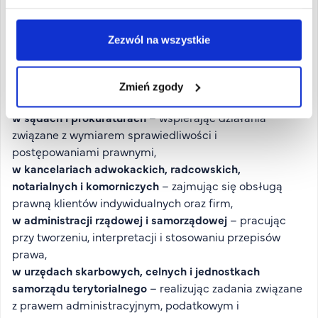
analizy przepisów prawa, sporządzania dokumentacji
prawnej, reprezentowania klientów oraz rozwiązywania
Zezwól na wszystkie
problemów prawnych w różnych obszarach życia
społecznego i gospodarczego.
Po ukończeniu studiów możesz znaleźć zatrudnienie
Zmień zgody
m.in.:
w sądach i prokuraturach
– wspierając działania
związane z wymiarem sprawiedliwości i
postępowaniami prawnymi,
w kancelariach adwokackich, radcowskich,
notarialnych i komorniczych
– zajmując się obsługą
prawną klientów indywidualnych oraz firm,
w administracji rządowej i samorządowej
– pracując
przy tworzeniu, interpretacji i stosowaniu przepisów
prawa,
w urzędach skarbowych, celnych i jednostkach
samorządu terytorialnego
– realizując zadania związane
z prawem administracyjnym, podatkowym i