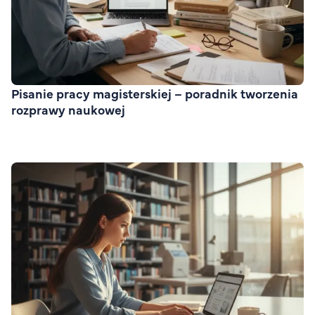
FAQ
Nasi wykładowcy
Strefa wiedzy
Kontakt
Górny pasek
Rekrutacja
Pisanie pracy magisterskiej – poradnik tworzenia
rozprawy naukowej
Platforma zdalnego nauczania
Wirtualny Pokój Studenta