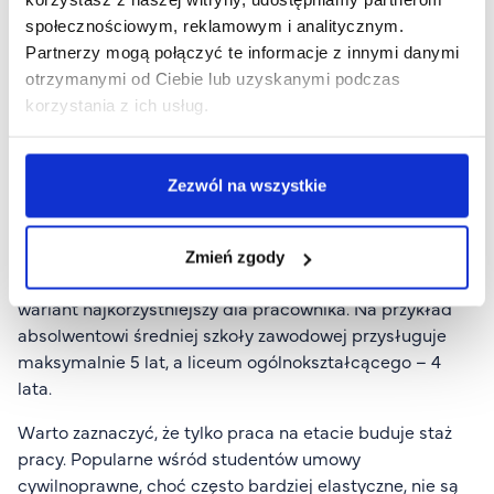
dla stażu pracy. Do okresu zatrudnienia wlicza się nie
społecznościowym, reklamowym i analitycznym.
tylko czas przepracowany na umowę o pracę, ale
Partnerzy mogą połączyć te informacje z innymi danymi
również lata nauki. Ma to znaczenie przy ustalaniu
otrzymanymi od Ciebie lub uzyskanymi podczas
uprawnień pracowniczych, takich jak wymiar urlopu czy
korzystania z ich usług.
przyszłe świadczenia emerytalne.
Kodeks pracy precyzyjnie określa, ile lat nauki można
Zezwól na wszystkie
doliczyć do stażu pracy. W przypadku ukończenia
studiów wyższych jest to maksymalnie 8 lat. Co istotne,
jeśli student wcześniej ukończył szkołę średnią czy
Zmień zgody
zawodową, nie sumuje tych okresów – wybiera się
wariant najkorzystniejszy dla pracownika. Na przykład
absolwentowi średniej szkoły zawodowej przysługuje
maksymalnie 5 lat, a liceum ogólnokształcącego – 4
lata.
Warto zaznaczyć, że tylko praca na etacie buduje
staż
pracy
. Popularne wśród studentów umowy
cywilnoprawne, choć często bardziej elastyczne, nie są