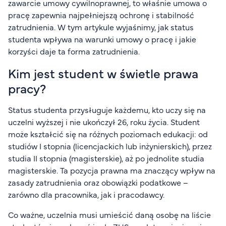
zawarcie umowy cywilnoprawnej, to właśnie umowa o
FAQ
pracę zapewnia najpełniejszą ochronę i stabilność
Nasi wykładowcy
zatrudnienia. W tym artykule wyjaśnimy, jak status
Strefa wiedzy
studenta wpływa na warunki umowy o pracę i jakie
Kontakt
korzyści daje ta forma zatrudnienia.
Górny pasek
Rekrutacja
Kim jest student w świetle prawa
Platforma zdalnego nauczania
pracy?
Wirtualny Pokój Studenta
Status studenta przysługuje każdemu, kto uczy się na
uczelni wyższej i nie ukończył 26, roku życia. Student
może kształcić się na różnych poziomach edukacji: od
studiów I stopnia (licencjackich lub inżynierskich), przez
studia II stopnia (magisterskie), aż po
jednolite studia
magisterskie
. Ta pozycja prawna ma znaczący wpływ na
zasady zatrudnienia oraz obowiązki podatkowe –
zarówno dla pracownika, jak i pracodawcy.
Co ważne, uczelnia musi umieścić daną osobę na liście