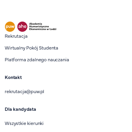
Stopka I
Rekrutacja
Wirtualny Pokój Studenta
Platforma zdalnego nauczania
Kontakt
rekrutacja@puw.pl
Dla kandydata
Wszystkie kierunki