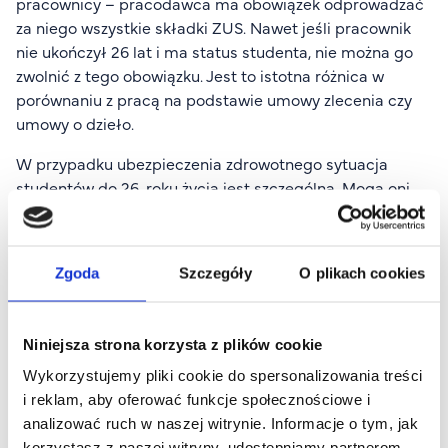
pracownicy – pracodawca ma obowiązek odprowadzać
za niego wszystkie składki ZUS. Nawet jeśli pracownik
nie ukończył 26 lat i ma status studenta, nie można go
zwolnić z tego obowiązku. Jest to istotna różnica w
porównaniu z pracą na podstawie umowy zlecenia czy
umowy o dzieło.
W przypadku ubezpieczenia zdrowotnego sytuacja
studentów do 26. roku życia jest szczególna. Mogą oni
korzystać z opieki medycznej dzięki zgłoszeniu do
ubezpieczenia przez rodziców lub opiekunów prawnych.
Jednak podjęcie pracy na etacie nie zmienia tego
Zgoda
Szczegóły
O plikach cookies
uprawnienia – pracodawca nadal musi odprowadzać
pełną składkę zdrowotną. Student może więc być
ubezpieczony z dwóch tytułów jednocześnie.
Niniejsza strona korzysta z plików cookie
Czy umowa o pracę wpływa na staż
Wykorzystujemy pliki cookie do spersonalizowania treści
pracy studenta?
i reklam, aby oferować funkcje społecznościowe i
analizować ruch w naszej witrynie. Informacje o tym, jak
Praca na etacie w czasie studiów to podwójna korzyść
korzystasz z naszej witryny, udostępniamy partnerom