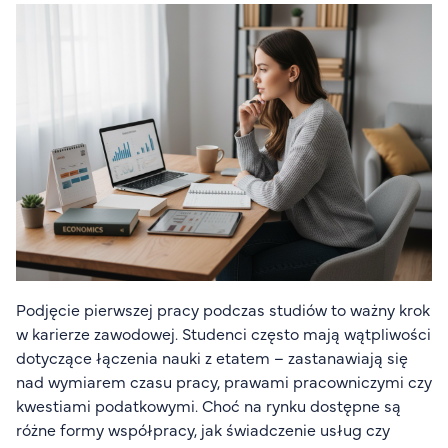
Organizacja studiów
Aktualności
Stypendia
Zjazdy
Dyżury prorektorów
O rekrutacji
Jak zostać studentem AHE
Biuro rekrutacji
Zasady przyjęcia na studia
Harmonogram przyjęć na studia
Podjęcie pierwszej pracy podczas studiów to ważny krok
w karierze zawodowej. Studenci często mają wątpliwości
O PUW
dotyczące łączenia nauki z etatem – zastanawiają się
O nas
nad wymiarem czasu pracy, prawami pracowniczymi czy
kwestiami podatkowymi. Choć na rynku dostępne są
Akademia Online
różne formy współpracy, jak świadczenie usług czy
Jak się studiuje przez Internet?