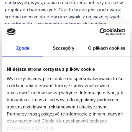
naukowych, wystąpienia na konferencjach czy udział w
projektach badawczych. Często brana jest pod uwagę
średnia ocen ze studiów oraz wyniki z najważniejszych
przedmiotów związanych z wybraną dyscypliną.
Niektóre szkoły doktorskie przeprowadzają egzaminy
wstępne sprawdzające wiedzę merytoryczną lub
Zgoda
Szczegóły
O plikach cookies
znajomość języków obcych. Ważnym elementem oceny
może być również rozmowa kwalifikacyjna, podczas
której komisja rekrutacyjna ocenia nie tylko wiedzę
Niniejsza strona korzysta z plików cookie
kandydata, ale także jego umiejętności komunikacyjne i
potencjał badawczy.
Wykorzystujemy pliki cookie do spersonalizowania treści
i reklam, aby oferować funkcje społecznościowe i
Jak wygląda proces zdobywania
analizować ruch w naszej witrynie. Informacje o tym, jak
doktoratu?
korzystasz z naszej witryny, udostępniamy partnerom
społecznościowym, reklamowym i analitycznym.
Zdobycie stopnia doktora to wieloetapowy proces, który
Partnerzy mogą połączyć te informacje z innymi danymi
standardowo trwa od 6 do 8 semestrów i obejmuje:
otrzymanymi od Ciebie lub uzyskanymi podczas
korzystania z ich usług.
Rozpoczęcie kształcenia
– po pomyślnym przejściu