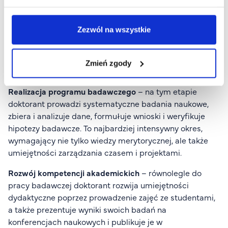
rekrutacji do szkoły doktorskiej oraz wyborze promotora,
doktorant ma 12 miesięcy na przygotowanie
Zezwól na wszystkie
indywidualnego programu badawczego. Ten program,
określający m.in. harmonogram badań i termin złożenia
rozprawy, podlega później ocenie śródokresowej, której
Zmień zgody
pozytywny wynik jest warunkiem kontynuacji studiów.
Realizacja programu badawczego
– na tym etapie
doktorant prowadzi systematyczne badania naukowe,
zbiera i analizuje dane, formułuje wnioski i weryfikuje
hipotezy badawcze. To najbardziej intensywny okres,
wymagający nie tylko wiedzy merytorycznej, ale także
umiejętności zarządzania czasem i projektami.
Rozwój kompetencji akademickich
– równolegle do
pracy badawczej doktorant rozwija umiejętności
dydaktyczne poprzez prowadzenie zajęć ze studentami,
a także prezentuje wyniki swoich badań na
konferencjach naukowych i publikuje je w