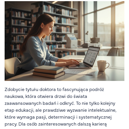
Organizacja studiów
Aktualności
Stypendia
Zjazdy
Dyżury prorektorów
O rekrutacji
Jak zostać studentem AHE
Biuro rekrutacji
Zasady przyjęcia na studia
Harmonogram przyjęć na studia
Zdobycie tytułu doktora to fascynująca podróż
naukowa, która otwiera drzwi do świata
O PUW
zaawansowanych badań i odkryć. To nie tylko kolejny
O nas
etap edukacji, ale prawdziwe wyzwanie intelektualne,
które wymaga pasji, determinacji i systematycznej
Akademia Online
pracy. Dla osób zainteresowanych dalszą karierą
Jak się studiuje przez Internet?