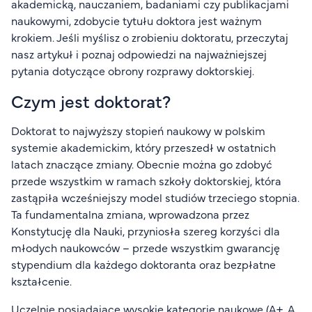
akademicką, nauczaniem, badaniami czy publikacjami
FAQ
naukowymi, zdobycie tytułu doktora jest ważnym
Nasi wykładowcy
krokiem. Jeśli myślisz o zrobieniu doktoratu, przeczytaj
Strefa wiedzy
nasz artykuł i poznaj odpowiedzi na najważniejszej
Kontakt
pytania dotyczące obrony rozprawy doktorskiej.
Górny pasek
Rekrutacja
Czym jest doktorat?
Platforma zdalnego nauczania
Doktorat to najwyższy stopień naukowy w polskim
Wirtualny Pokój Studenta
systemie akademickim, który przeszedł w ostatnich
latach znaczące zmiany. Obecnie można go zdobyć
przede wszystkim w ramach szkoły doktorskiej, która
zastąpiła wcześniejszy model studiów trzeciego stopnia.
Ta fundamentalna zmiana, wprowadzona przez
Konstytucję dla Nauki, przyniosła szereg korzyści dla
młodych naukowców – przede wszystkim gwarancję
stypendium dla każdego doktoranta oraz bezpłatne
kształcenie.
Uczelnie posiadające wysokie kategorie naukowe (A+, A