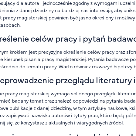
esujący dla autora i jednocześnie zgodny z wymogami uczelni
nienia z danej dziedziny najbardziej nas interesują, aby un
 pracy magisterskiej powinien być jasno określony i możli
zasobach.
reślenie celów pracy i pytań badaw
nym krokiem jest precyzyjne określenie celów pracy oraz sf
e kierunek pisania pracy magisterskiej. Pytania badawcze p
średnio do tematu pracy. Warto również rozważyć hipotezy b
eprowadzenie przeglądu literatury 
ie pracy magisterskiej wymaga solidnego przeglądu literatury
mieć badany temat oraz znaleźć odpowiedzi na pytania bada
owe publikacje z danej dziedziny, w tym artykuły naukowe, ks
eż zapisywać nazwiska autorów i tytuły prac, które będą późnie
ij się, że korzystasz z aktualnych i wiarygodnych źródeł.