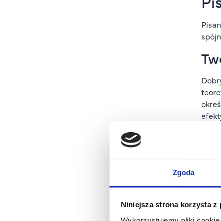
Pi
Pisan
spójn
Two
Dobry
teore
okreś
efekt
Prz
Każda
badaw
Zgoda
dlate
W czę
Niniejsza strona korzysta z
na pr
Wykorzystujemy pliki cookie 