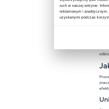
metod
ruch w naszej witrynie. Inf
uzasa
reklamowym i analitycznym. 
Ana
uzyskanymi podczas korzysta
Część
na od
staty
badań
odbio
Ja
Proce
znacz
efekt
Un