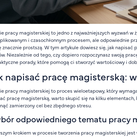
ie pracy magisterskiej to jedno z najważniejszych wyzwań w 
likowanym i czasochłonnym procesem, ale odpowiednie przy
 znacznie prostszą. W tym artykule dowiesz się, jak napisać 
w. Niezależnie od tego, czy dopiero rozpoczynasz swoją pracę,
aktyczne porady, które pomogą ci stworzyć wartościowy i dob
k napisać pracę magisterską: 
ie pracy magisterskiej to proces wieloetapowy, który wyma
ać pracę magisterską, warto skupić się na kilku elementach, 
nąć zamierzony cel bez zbędnego stresu.
bór odpowiedniego tematu pracy m
szym krokiem w procesie tworzenia pracy magisterskiej jes