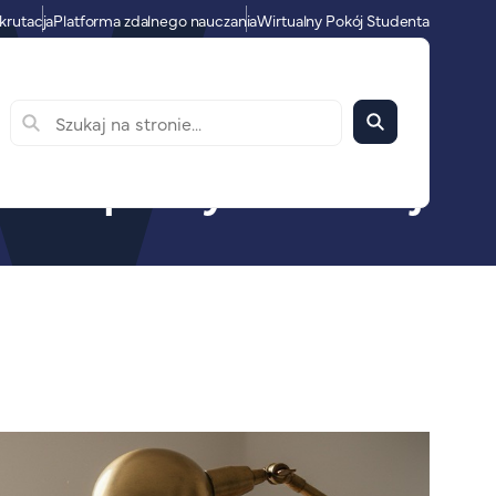
krutacja
Platforma zdalnego nauczania
Wirtualny Pokój Studenta
nia rozprawy naukowej