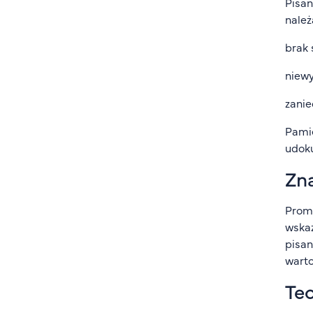
Pisan
należ
brak 
niew
zanie
Pamię
udoku
Zna
Promo
wskaz
pisan
warto
Tec