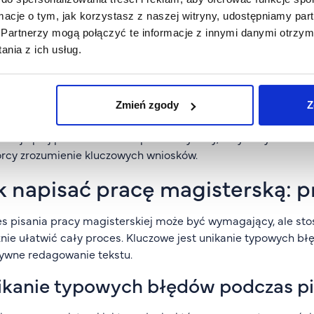
ologicznej należy dokładnie opisać metody badawcze, któr
ormacje o tym, jak korzystasz z naszej witryny, udostępniamy p
dnienie dla wyboru określonej metodologii.
Partnerzy mogą połączyć te informacje z innymi danymi otrzym
liza danych i prezentacja wyników
nia z ich usług.
 analityczna to miejsce, gdzie przedstawiamy wyniki przepro
powiedzi na pytania badawcze oraz weryfikacji hipotez. Moż
Zmień zgody
Z
stycznych po studium przypadku – w zależności od tematu 
 najlepiej prezentować w sposób czytelny, z wykorzystaniem t
rcy zrozumienie kluczowych wniosków.
k napisać pracę magisterską: 
s pisania pracy magisterskiej może być wymagający, ale sto
nie ułatwić cały proces. Kluczowe jest unikanie typowych bł
ywne redagowanie tekstu.
ikanie typowych błędów podczas p