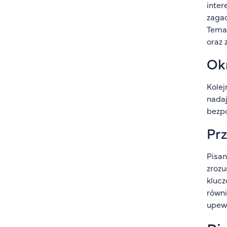
inter
zagad
Temat
oraz 
Ok
Kolej
nadaj
bezpo
Prz
Pisan
zrozu
klucz
równi
upewn