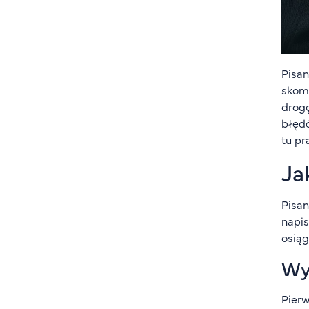
Pisan
skomp
drogę
błędó
tu pr
Ja
Pisan
napis
osiąg
Wy
Pierw