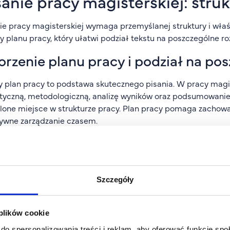
sanie pracy magisterskiej: struk
ie pracy magisterskiej wymaga przemyślanej struktury i właśc
y planu pracy, który ułatwi podział tekstu na poszczególne ro
rzenie planu pracy i podział na pos
 plan pracy to podstawa skutecznego pisania. W pracy magis
tyczną, metodologiczną, analizę wyników oraz podsumowanie
lone miejsce w strukturze pracy. Plan pracy pomaga zachowa
ywne zarządzanie czasem.
ygotowanie wprowadzenia, części t
 praca magisterska zaczyna się od wprowadzenia, które powin
cze oraz krótką charakterystykę struktury pracy. Wprowadzen
Szczegóły
go warto zadbać o jego jasność i atrakcyjność.
ści teoretycznej należy omówić kluczowe teorie i pojęcia z da
 plików cookie
zegląd literatury oraz korzystać z własnych słów przy interpr
do spersonalizowania treści i reklam, aby oferować funkcje sp