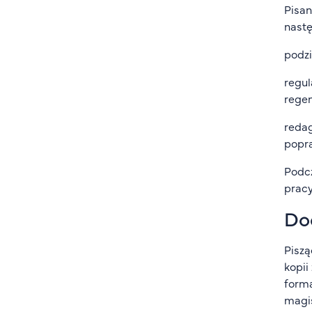
Pisan
nastę
podzi
regul
regen
redag
popra
Podcz
pracy
Do
Piszą
kopii
forma
magis