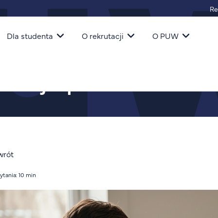
Re
igacja
Dla studenta
O rekrutacji
O PUW
ia rozprawy naukowej
rskiej – poradnik tworze
wrót
ytania: 10 min