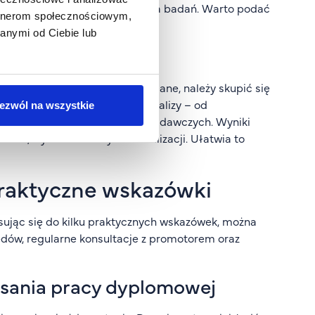
e posłużyły do przeprowadzenia badań. Warto podać
artnerom społecznościowym,
anymi od Ciebie lub
wadzonych badań. Analizując dane, należy skupić się
na zastosować różne metody analizy – od
ezwól na wszystkie
pracy i zastosowanych metod badawczych. Wyniki
abel, wykresów i innych wizualizacji. Ułatwia to
praktyczne wskazówki
sując się do kilku praktycznych wskazówek, można
ędów, regularne konsultacje z promotorem oraz
isania pracy dyplomowej