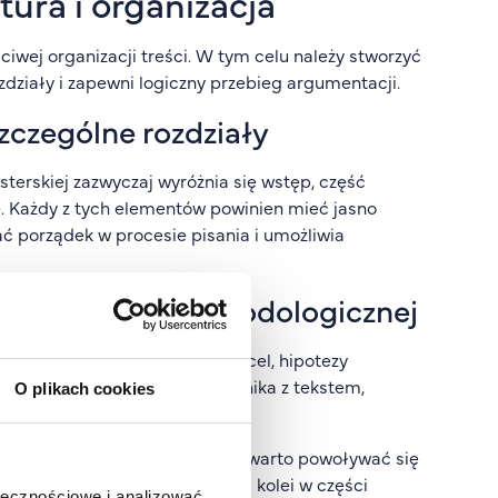
tura i organizacja
iwej organizacji treści. W tym celu należy stworzyć
zdziały i zapewni logiczny przebieg argumentacji.
zczególne rozdziały
terskiej zazwyczaj wyróżnia się wstęp, część
. Każdy z tych elementów powinien mieć jasno
ć porządek w procesie pisania i umożliwia
eoretycznej i metodologicznej
no zawierać temat pracy, jej cel, hipotezy
ie to pierwszy kontakt czytelnika z tekstem,
O plikach cookies
nej dziedziny. Pisząc tę część, warto powoływać się
etacji omawianych zagadnień. Z kolei w części
ołecznościowe i analizować