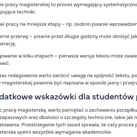
ie pracy magisterskiej to proces wymagający systematyczno
pujące techniki:
ał pracy na mniejsze etapy – np. osobno pisanie wprowadzenia
arne przerwy – pisanie przez długie godziny może obniżyć jak
erację,
owanie w kilku etapach – pierwsza wersja tekstu może zawiera
wić.
as redagowania warto zwrócić uwagę na spójność tekstu, po
 magisterskiej powinna być napisana w sposób jasny i przejrz
datkowe wskazówki dla studentów 
c pracę magisterską, warto pamiętać o zachowaniu porządku
 zapasowych oraz dbałości o szczegóły techniczne, takie ja
towania. Przestrzeganie tych zasad sprawia, że cały proces pi
terska spełni wszystkie wymagania akademickie.