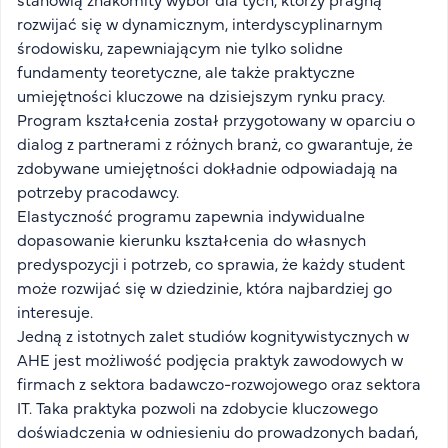
FAQ
rozwijać się w dynamicznym, interdyscyplinarnym
Nasi wykładowcy
środowisku, zapewniającym nie tylko solidne
fundamenty teoretyczne, ale także praktyczne
Strefa wiedzy
umiejętności kluczowe na dzisiejszym rynku pracy.
Kontakt
Program kształcenia został przygotowany w oparciu o
Górny pasek
Rekrutacja
dialog z partnerami z różnych branż, co gwarantuje, że
Platforma zdalnego nauczania
zdobywane umiejętności dokładnie odpowiadają na
potrzeby pracodawcy.
Wirtualny Pokój Studenta
Elastyczność programu zapewnia indywidualne
dopasowanie kierunku kształcenia do własnych
predyspozycji i potrzeb, co sprawia, że każdy student
może rozwijać się w dziedzinie, która najbardziej go
interesuje.
Jedną z istotnych zalet studiów kognitywistycznych w
AHE jest możliwość podjęcia praktyk zawodowych w
firmach z sektora badawczo-rozwojowego oraz sektora
IT. Taka praktyka pozwoli na zdobycie kluczowego
doświadczenia w odniesieniu do prowadzonych badań,