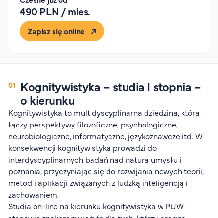
Organizacja studiów
490 PLN / mies.
Aktualności
Zapisz się online
Stypendia
Zjazdy
Dyżury prorektorów
O rekrutacji
Kognitywistyka – studia I stopnia –
o kierunku
Jak zostać studentem AHE
Kognitywistyka to multidyscyplinarna dziedzina, która
Biuro rekrutacji
łączy perspektywy filozoficzne, psychologiczne,
Zasady przyjęcia na studia
neurobiologiczne, informatyczne, językoznawcze itd. W
Harmonogram przyjęć na studia
konsekwencji kognitywistyka prowadzi do
interdyscyplinarnych badań nad naturą umysłu i
O PUW
poznania, przyczyniając się do rozwijania nowych teorii,
metod i aplikacji związanych z ludzką inteligencją i
O nas
zachowaniem.
Akademia Online
Studia on-line na kierunku kognitywistyka w PUW
Jak się studiuje przez Internet?
stanowią znakomity wybór dla tych, którzy pragną