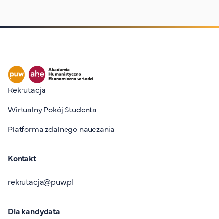
Stopka I
Rekrutacja
Wirtualny Pokój Studenta
Platforma zdalnego nauczania
Kontakt
rekrutacja@puw.pl
Dla kandydata