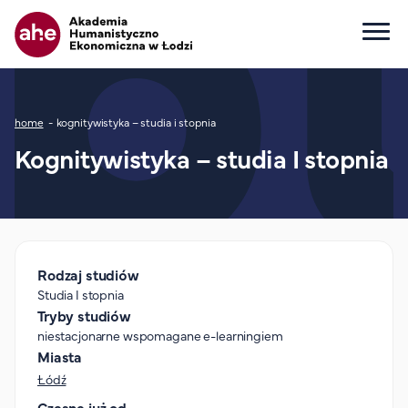
Główna nawigacja
Ścieżka nawigacyjna
home
kognitywistyka – studia i stopnia
Dla kandydata
Kognitywistyka – studia I stopnia
Wszystkie kierunki
Studia I stopnia
Studia II stopnia
Studia jednolite magisterskie
Studia podyplomowe
Rodzaj studiów
Studia I stopnia
Study in English
Tryby studiów
Wydziały
niestacjonarne wspomagane e-learningiem
Opłaty za studia
Miasta
Łódź
Dla studenta
Czesne już od