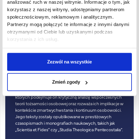
4
Dostarcz dokumenty do biura
analizować ruch w naszej witrynie. Informacje o tym, jak
rekrutacyjnego
korzystasz z naszej witryny, udostępniamy partnerom
społecznościowym, reklamowym i analitycznym.
Partnerzy mogą połączyć te informacje z innymi danymi
otrzymanymi od Ciebie lub uzyskanymi podczas
korzystania z ich usług.
Dziekan kierunku
Zezwól na wszystkie
dr Rafał Tryścień
Dziekan kierunku Kognitywistyka – studia I stopnia
Zmień zgody
Publikacje naukowe dr. Tryścienia obejmują m.in.
artykuły i rozdziały w monografiach naukowych, w
których podejmuje on krytyczną analizę współczesnych
teorii tożsamości osobowej oraz rozważa ich implikacje w
kontekście zmartwychwstania i kontinuum osobowości.
Jego teksty zostały opublikowane w prestiżowych
czasopismach i monografiach naukowych, takich jak
„Scientia et Fides” czy „Studia Theologica Pentecostalia”.