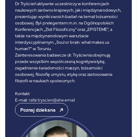
Dr Tryścień aktywnie uczestniczy w konferencjach
naukowych zarówno krajowych, jak i międzynarodowych,
prezentując wyniki swoich badań na temat tożsamości
osobowej. Był prelegentem m.in. na Ogólnopolskich
Konferencjach „Zlot Filozoficzny” oraz „EPISTEME”, a
także na międzynarodowym warsztacie
interdyscyplinarnym „Soul or brain: what makes us
human?” w Toruniu.
Zainteresowania badawcze dr. Tryścienia obejmują
przede wszystkim współczesną kognitywistykę,
zagadnienie świadomości maszyn, tożsamości
osobowej, filozofię umysłu, etykę oraz zastosowania
filozofii w naukach społecznych
.
Kontakt
E-mail:
rafal.tryscien@ahe.email
Poznaj dziekana