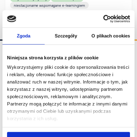
FAQ
niestacjonarne wspomagane e-learningiem
Nasi wykładowcy
Strefa wiedzy
Kontakt
Zgoda
Szczegóły
O plikach cookies
Górny pasek
Rekrutacja
Platforma zdalnego nauczania
Niniejsza strona korzysta z plików cookie
Wirtualny Pokój Studenta
Wykorzystujemy pliki cookie do spersonalizowania treści
i reklam, aby oferować funkcje społecznościowe i
Stopka I
Rekrutacja
analizować ruch w naszej witrynie. Informacje o tym, jak
korzystasz z naszej witryny, udostępniamy partnerom
Wirtualny Pokój Studenta
społecznościowym, reklamowym i analitycznym.
Platforma zdalnego nauczania
Partnerzy mogą połączyć te informacje z innymi danymi
otrzymanymi od Ciebie lub uzyskanymi podczas
korzystania z ich usług.
Kontakt
rekrutacja@puw.pl