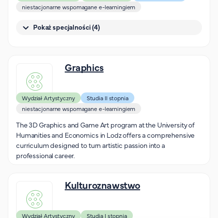
Organizacja studiów
niestacjonarne wspomagane e-learningiem
Aktualności
Pokaż specjalności (4)
Stypendia
Zjazdy
Dyżury prorektorów
Graphics
O rekrutacji
Wydział Artystyczny
Studia II stopnia
Jak zostać studentem AHE
niestacjonarne wspomagane e-learningiem
Biuro rekrutacji
The 3D Graphics and Game Art program at the University of
Zasady przyjęcia na studia
Humanities and Economics in Lodz offers a comprehensive
Harmonogram przyjęć na studia
curriculum designed to turn artistic passion into a
professional career.
O PUW
Kulturoznawstwo
O nas
Akademia Online
Jak się studiuje przez Internet?
Wydział Artystyczny
Studia I stopnia