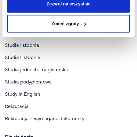
Zezwól na wszystkie
Dla kandydata
Zmień zgody
Wszystkie kierunki
Studia I stopnia
Studia II stopnia
Studia jednolite magisterskie
Studia podyplomowe
Study in English
Rekrutacja
Rekrutacja – wymagane dokumenty
Dla studenta