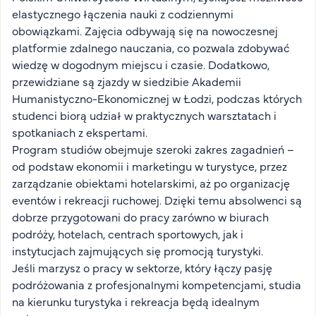
FAQ
elastycznego łączenia nauki z codziennymi
obowiązkami. Zajęcia odbywają się na nowoczesnej
Nasi wykładowcy
platformie zdalnego nauczania, co pozwala zdobywać
Strefa wiedzy
wiedzę w dogodnym miejscu i czasie. Dodatkowo,
Kontakt
przewidziane są zjazdy w siedzibie Akademii
Górny pasek
Rekrutacja
Humanistyczno-Ekonomicznej w Łodzi, podczas których
Platforma zdalnego nauczania
studenci biorą udział w praktycznych warsztatach i
spotkaniach z ekspertami.
Wirtualny Pokój Studenta
Program studiów obejmuje szeroki zakres zagadnień –
od podstaw ekonomii i marketingu w turystyce, przez
zarządzanie obiektami hotelarskimi, aż po organizację
eventów i rekreacji ruchowej. Dzięki temu absolwenci są
dobrze przygotowani do pracy zarówno w biurach
podróży, hotelach, centrach sportowych, jak i
instytucjach zajmujących się promocją turystyki.
Jeśli marzysz o pracy w sektorze, który łączy pasję
podróżowania z profesjonalnymi kompetencjami, studia
na kierunku turystyka i rekreacja będą idealnym