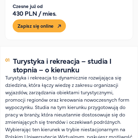
Organizacja studiów
Czesne już od
430 PLN / mies.
Aktualności
Stypendia
Zapisz się online
Zjazdy
Dyżury prorektorów
O rekrutacji
Turystyka i rekreacja – studia I
Jak zostać studentem AHE
stopnia – o kierunku
Biuro rekrutacji
Turystyka i rekreacja to dynamicznie rozwijająca się
Zasady przyjęcia na studia
dziedzina, która łączy wiedzę z zakresu organizacji
Harmonogram przyjęć na studia
wyjazdów, zarządzania obiektami turystycznymi,
promocji regionów oraz kreowania nowoczesnych form
O PUW
wypoczynku. Studia na tym kierunku przygotowują do
pracy w branży, która nieustannie dostosowuje się do
O nas
zmieniających się trendów i oczekiwań podróżnych.
Akademia Online
Wybierając ten kierunek w trybie niestacjonarnym na
Jak się studiuje przez Internet?
Polskim Uniwersytecie Wirtualnym, zyskujesz możliwość