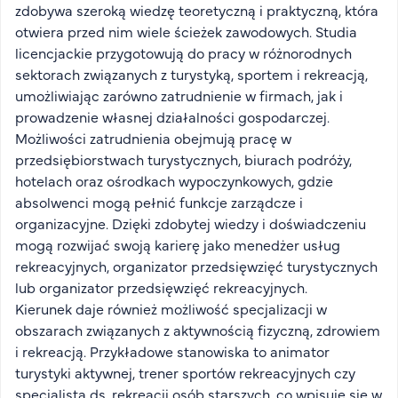
zdobywa szeroką wiedzę teoretyczną i praktyczną, która
otwiera przed nim wiele ścieżek zawodowych. Studia
licencjackie przygotowują do pracy w różnorodnych
sektorach związanych z turystyką, sportem i rekreacją,
umożliwiając zarówno zatrudnienie w firmach, jak i
prowadzenie własnej działalności gospodarczej.
Możliwości zatrudnienia obejmują pracę w
przedsiębiorstwach turystycznych, biurach podróży,
hotelach oraz ośrodkach wypoczynkowych, gdzie
absolwenci mogą pełnić funkcje zarządcze i
organizacyjne. Dzięki zdobytej wiedzy i doświadczeniu
mogą rozwijać swoją karierę jako menedżer usług
rekreacyjnych, organizator przedsięwzięć turystycznych
lub organizator przedsięwzięć rekreacyjnych.
Kierunek daje również możliwość specjalizacji w
obszarach związanych z aktywnością fizyczną, zdrowiem
i rekreacją. Przykładowe stanowiska to animator
turystyki aktywnej, trener sportów rekreacyjnych czy
specjalista ds. rekreacji osób starszych, co wpisuje się w