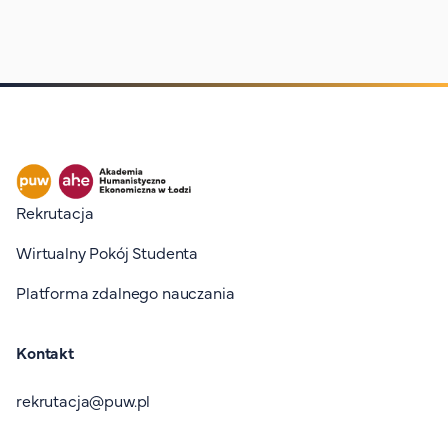
Stopka I
Rekrutacja
Wirtualny Pokój Studenta
Platforma zdalnego nauczania
Kontakt
rekrutacja@puw.pl