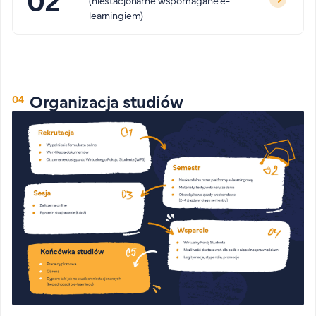
(niestacjonarne wspomagane e-
learningiem)
Organizacja studiów