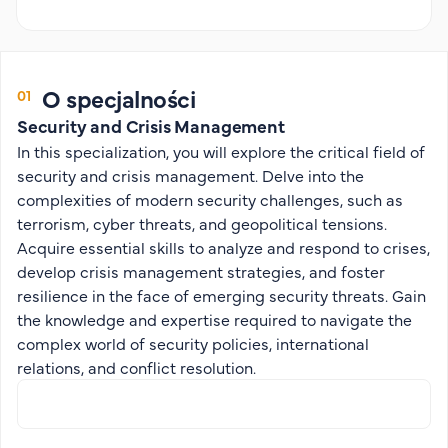
Organizacja studiów
Aktualności
Stypendia
O specjalności
Zjazdy
Security and Crisis Management
Dyżury prorektorów
In this specialization, you will explore the critical field of
O rekrutacji
security and crisis management. Delve into the
complexities of modern security challenges, such as
Jak zostać studentem AHE
terrorism, cyber threats, and geopolitical tensions.
Biuro rekrutacji
Acquire essential skills to analyze and respond to crises,
Zasady przyjęcia na studia
develop crisis management strategies, and foster
resilience in the face of emerging security threats. Gain
Harmonogram przyjęć na studia
the knowledge and expertise required to navigate the
O PUW
complex world of security policies, international
relations, and conflict resolution.
O nas
Akademia Online
Jak się studiuje przez Internet?