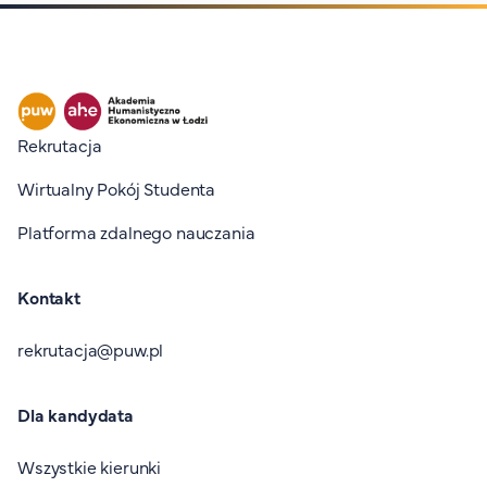
Stopka I
Rekrutacja
Wirtualny Pokój Studenta
Platforma zdalnego nauczania
Kontakt
rekrutacja@puw.pl
Dla kandydata
Wszystkie kierunki