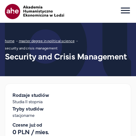
Główna nawigacja
Ścieżka nawigacyjna
home
master degree in political science
Dla kandydata
security and crisis management
Security and Crisis Management
Wszystkie kierunki
Studia I stopnia
Studia II stopnia
Studia jednolite magisterskie
Studia podyplomowe
Rodzaje studiów
Study in English
Studia II stopnia
Wydziały
Tryby studiów
stacjonarne
Opłaty za studia
Czesne już od
Dla studenta
0 PLN / mies.