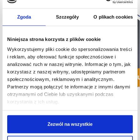
dr Artur
Niedźwiecki
Zgoda
Szczegóły
O plikach cookies
Dziekan kierunku Master
Degree in Political Science
Niniejsza strona korzysta z plików cookie
Wykładowca akademicki
m.in. w obszarze ładu
Wykorzystujemy pliki cookie do spersonalizowania treści
korporacyjnego, systemu
i reklam, aby oferować funkcje społecznościowe i
podatkowego, zarządzania
analizować ruch w naszej witrynie. Informacje o tym, jak
mieniem państwowym oraz
korzystasz z naszej witryny, udostępniamy partnerom
zarządzania zasobami
społecznościowym, reklamowym i analitycznym.
ludzkimi.
Wśród jego
Partnerzy mogą połączyć te informacje z innymi danymi
zainteresowań zawodowych
wyróżnić można prawo
otrzymanymi od Ciebie lub uzyskanymi podczas
handlowe, prawo cywilne,
korzystania z ich usług.
prawo medyczne i prawo
zamówień publicznych
.
Jego prace badawcze
Zezwól na wszystkie
dotyczą w szczególności
prawnych, politycznych oraz
gospodarczych aspektów