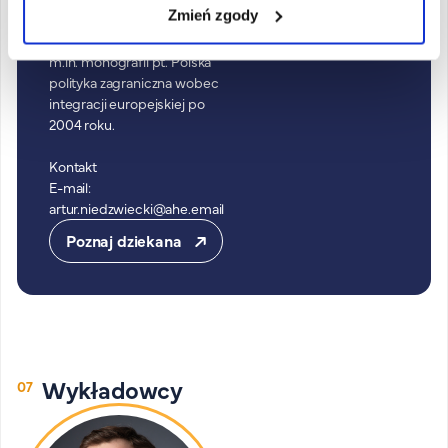
Zmień zgody
stosunków
międzynarodowych. Autor
m.in. monografii pt. Polska
polityka zagraniczna wobec
integracji europejskiej po
2004 roku.
Kontakt
E-mail:
artur.niedzwiecki@ahe.email
Poznaj dziekana
Wykładowcy