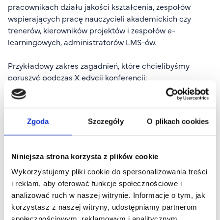
pracownikach działu jakości kształcenia, zespołów
wspierających pracę nauczycieli akademickich czy
trenerów, kierowników projektów i zespołów e-
learningowych, administratorów LMS-ów.
Przykładowy zakres zagadnień, które chcielibyśmy
poruszyć podczas X edycji konferencji:
e-learning z perspektywy poszczególnych podmiotów
procesu kształcenia zdalnego,
Zgoda
Szczegóły
O plikach cookies
potencjalne problemy we współpracy pomiędzy
podmiotami procesu uczenia (się) i sposoby ich
rozwiązywania,
Niniejsza strona korzysta z plików cookie
AI: wciąż tylko narzędzie czy już równoważny partner w
Wykorzystujemy pliki cookie do spersonalizowania treści
procesie kształcenia?,
i reklam, aby oferować funkcje społecznościowe i
case studies
: prezentacja konkretnych działań i
analizować ruch w naszej witrynie. Informacje o tym, jak
rozwiązań metodologicznych oraz narzędzi nauczania
korzystasz z naszej witryny, udostępniamy partnerom
na odległość wykorzystywanych w Państwa instytucji.
społecznościowym, reklamowym i analitycznym.