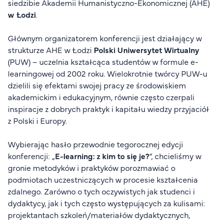
siedzibie Akademii Humanistyczno-Ekonomicznej (AHE)
FAQ
w Łodzi
.
Nasi wykładowcy
Strefa wiedzy
Głównym organizatorem konferencji jest działający w
strukturze AHE w Łodzi
Polski Uniwersytet Wirtualny
Kontakt
Górny pasek
(PUW) – uczelnia kształcąca studentów w formule e-
Rekrutacja
learningowej od 2002 roku. Wielokrotnie twórcy PUW-u
Platforma zdalnego nauczania
dzielili się efektami swojej pracy ze środowiskiem
Wirtualny Pokój Studenta
akademickim i edukacyjnym, równie często czerpali
inspiracje z dobrych praktyk i kapitału wiedzy przyjaciół
z Polski i Europy.
Wybierając hasło przewodnie tegorocznej edycji
konferencji: „
E-learning: z kim to się je?
”, chcieliśmy w
gronie metodyków i praktyków porozmawiać o
podmiotach uczestniczących w procesie kształcenia
zdalnego. Zarówno o tych oczywistych jak studenci i
dydaktycy, jak i tych często występujących za kulisami:
projektantach szkoleń/materiałów dydaktycznych,