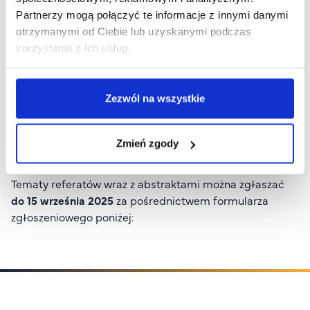
Partnerzy mogą połączyć te informacje z innymi danymi
otrzymanymi od Ciebie lub uzyskanymi podczas
Konferencja adresowana jest w szczególności do
korzystania z ich usług.
wykładowców akademickich i nauczycieli, badaczy,
trenerów i influencerów z branży edukacyjnej,
przedstawicieli instytucji kultury oraz NGO, a także
Zezwól na wszystkie
pracowników administracyjnych uczelni i szkół.
Udział w konferencji jest bezpłatny
zarówno dla
Zmień zgody
prelegentów, jaki i uczestników.
Tematy referatów wraz z abstraktami można zgłaszać
do 15 września 2025
za pośrednictwem formularza
zgłoszeniowego poniżej: