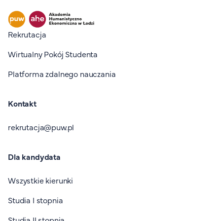
Stopka I
Rekrutacja
Wirtualny Pokój Studenta
Platforma zdalnego nauczania
Kontakt
rekrutacja@puw.pl
Dla kandydata
Wszystkie kierunki
Studia I stopnia
Studia II stopnia