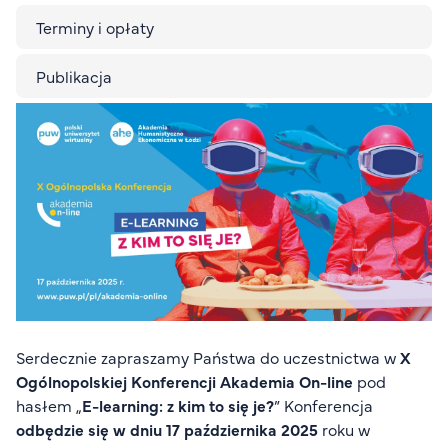
Organizacja studiów
Terminy i opłaty
Aktualności
Stypendia
Publikacja
Zjazdy
Obraz
Dyżury prorektorów
O rekrutacji
Jak zostać studentem AHE
Biuro rekrutacji
Zasady przyjęcia na studia
Harmonogram przyjęć na studia
O PUW
Serdecznie zapraszamy Państwa do uczestnictwa w
X
Ogólnopolskiej Konferencji Akademia On-line
pod
O nas
hasłem „
E-learning: z kim to się je?
” Konferencja
Akademia Online
odbędzie się w dniu 17 października 2025
roku w
Jak się studiuje przez Internet?