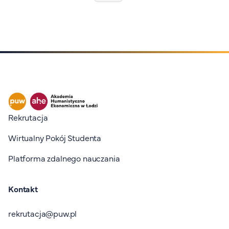
Stopka I
Rekrutacja
Wirtualny Pokój Studenta
Platforma zdalnego nauczania
Kontakt
rekrutacja@puw.pl