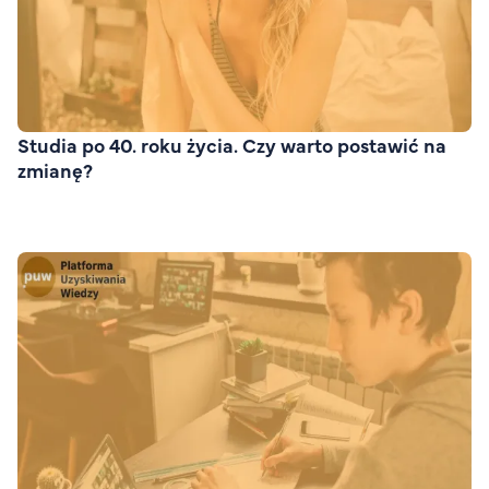
FAQ
Nasi wykładowcy
Strefa wiedzy
Kontakt
Górny pasek
Rekrutacja
Studia po 40. roku życia. Czy warto postawić na
zmianę?
Platforma zdalnego nauczania
Wirtualny Pokój Studenta