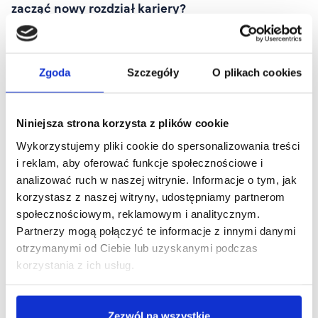
zacząć nowy rozdział kariery?
Zgoda
Szczegóły
O plikach cookies
Niniejsza strona korzysta z plików cookie
Wykorzystujemy pliki cookie do spersonalizowania treści
i reklam, aby oferować funkcje społecznościowe i
analizować ruch w naszej witrynie. Informacje o tym, jak
korzystasz z naszej witryny, udostępniamy partnerom
społecznościowym, reklamowym i analitycznym.
Partnerzy mogą połączyć te informacje z innymi danymi
otrzymanymi od Ciebie lub uzyskanymi podczas
Zmiana zawodu po 30. PUW pomoże Ci w
korzystania z ich usług.
przebranżowieniu!
Zezwól na wszystkie