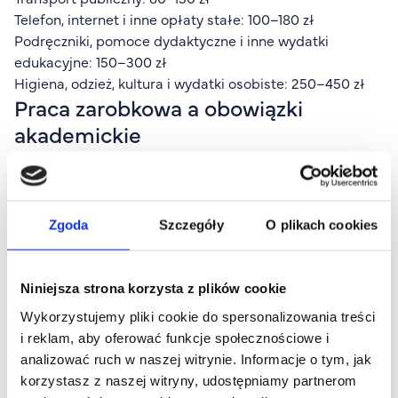
Telefon, internet i inne opłaty stałe: 100–180 zł
Podręczniki, pomoce dydaktyczne i inne wydatki
edukacyjne: 150–300 zł
Higiena, odzież, kultura i wydatki osobiste: 250–450 zł
Praca zarobkowa a obowiązki
akademickie
Na tle stabilizacji kosztów utrzymania wyraźnie rysują się
wyzwania związane z rynkiem pracy, o których szeroko
pisze raport "Portfel Studenta". Aż 57% studentów
Zgoda
Szczegóły
O plikach cookies
negatywnie ocenia dostępność ofert i poziom
wynagrodzeń, a tylko 12% uważa sytuację zawodową za
dobrą.
Niniejsza strona korzysta z plików cookie
Jednocześnie rośnie odsetek osób, które w ogóle nie
Wykorzystujemy pliki cookie do spersonalizowania treści
podejmują pracy - obecnie to 41% badanych, co stanowi
i reklam, aby oferować funkcje społecznościowe i
wzrost o 6 punktów procentowych rok do roku. Ci, którzy
analizować ruch w naszej witrynie. Informacje o tym, jak
pracują, coraz częściej wybierają zatrudnienie
korzystasz z naszej witryny, udostępniamy partnerom