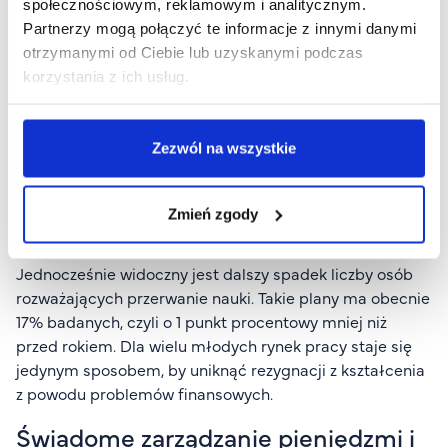
pełnoetatowe, co pozwala im na samodzielne
społecznościowym, reklamowym i analitycznym.
finansowanie studiów i codziennych wydatków, ale
Partnerzy mogą połączyć te informacje z innymi danymi
utrudnia łączenie obowiązków akademickich z rytmem
otrzymanymi od Ciebie lub uzyskanymi podczas
pełnego etatu.
korzystania z ich usług.
Jak komentuje dr Przemysław Barbrich, dyrektor
Zespołu Komunikacji i PR Związku Banków Polskich,
Zezwól na wszystkie
coraz więcej młodych Polaków wskazuje, że
podejmowane zatrudnienie pozwala im na stabilizację
budżetu - obecnie 41% studentów ocenia swoją sytuację
Zmień zgody
lepiej niż rok wcześniej.
Jednocześnie widoczny jest dalszy spadek liczby osób
rozważających przerwanie nauki. Takie plany ma obecnie
17% badanych, czyli o 1 punkt procentowy mniej niż
przed rokiem. Dla wielu młodych rynek pracy staje się
jedynym sposobem, by uniknąć rezygnacji z kształcenia
z powodu problemów finansowych.
Świadome zarządzanie pieniędzmi i