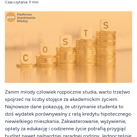
Czas czytania: 11 min
Organizacja studiów
Aktualności
Stypendia
Zjazdy
Dyżury prorektorów
O rekrutacji
Jak zostać studentem AHE
Biuro rekrutacji
Zasady przyjęcia na studia
Harmonogram przyjęć na studia
Zanim młody człowiek rozpocznie studia, warto trzeźwo
spojrzeć na liczby stojące za akademickim życiem.
O PUW
Najnowsze dane pokazują, że utrzymanie studenta to
dziś wydatek porównywalny z ratą kredytu hipotecznego
O nas
niewielkiego mieszkania. Zakwaterowanie, wyżywienie,
Akademia Online
opłaty za edukację i codzienne życie potrafią przygiąć
Jak się studiuje przez Internet?
budżet nawet najbardziej zaradnej rodziny. Jednocześnie