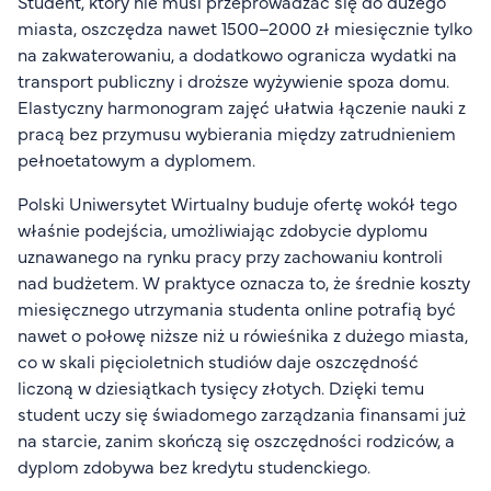
Student, który nie musi przeprowadzać się do dużego
miasta, oszczędza nawet 1500–2000 zł miesięcznie tylko
na zakwaterowaniu, a dodatkowo ogranicza wydatki na
transport publiczny i droższe wyżywienie spoza domu.
Elastyczny harmonogram zajęć ułatwia łączenie nauki z
pracą bez przymusu wybierania między zatrudnieniem
pełnoetatowym a dyplomem.
Polski Uniwersytet Wirtualny buduje ofertę wokół tego
właśnie podejścia, umożliwiając zdobycie dyplomu
uznawanego na rynku pracy przy zachowaniu kontroli
nad budżetem. W praktyce oznacza to, że średnie koszty
miesięcznego utrzymania studenta online potrafią być
nawet o połowę niższe niż u rówieśnika z dużego miasta,
co w skali pięcioletnich studiów daje oszczędność
liczoną w dziesiątkach tysięcy złotych. Dzięki temu
student uczy się świadomego zarządzania finansami już
na starcie, zanim skończą się oszczędności rodziców, a
dyplom zdobywa bez kredytu studenckiego.