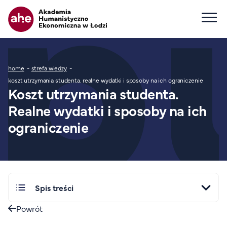
Główna nawigacja
Ścieżka nawigacyjna
home
strefa wiedzy
Dla kandydata
koszt utrzymania studenta. realne wydatki i sposoby na ich ograniczenie
Koszt utrzymania studenta.
Wszystkie kierunki
Realne wydatki i sposoby na ich
Studia I stopnia
Studia II stopnia
ograniczenie
Studia jednolite magisterskie
Studia podyplomowe
Study in English
Wydziały
Spis treści
Opłaty za studia
Powrót
Dla studenta