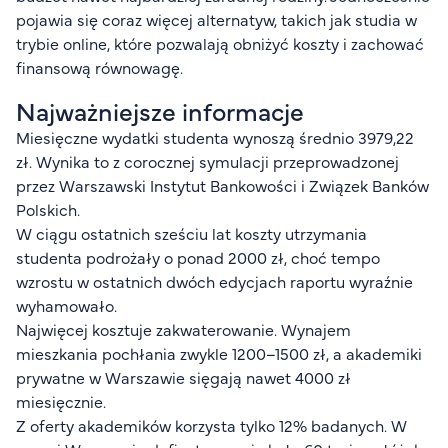
FAQ
pojawia się coraz więcej alternatyw, takich jak studia w
trybie online, które pozwalają obniżyć koszty i zachować
Nasi wykładowcy
finansową równowagę.
Strefa wiedzy
Kontakt
Najważniejsze informacje
Górny pasek
Rekrutacja
Miesięczne wydatki studenta wynoszą średnio 3979,22
Platforma zdalnego nauczania
zł. Wynika to z corocznej symulacji przeprowadzonej
przez Warszawski Instytut Bankowości i Związek Banków
Wirtualny Pokój Studenta
Polskich.
W ciągu ostatnich sześciu lat koszty utrzymania
studenta podrożały o ponad 2000 zł, choć tempo
wzrostu w ostatnich dwóch edycjach raportu wyraźnie
wyhamowało.
Najwięcej kosztuje zakwaterowanie. Wynajem
mieszkania pochłania zwykle 1200–1500 zł, a akademiki
prywatne w Warszawie sięgają nawet 4000 zł
miesięcznie.
Z oferty akademików korzysta tylko 12% badanych. W