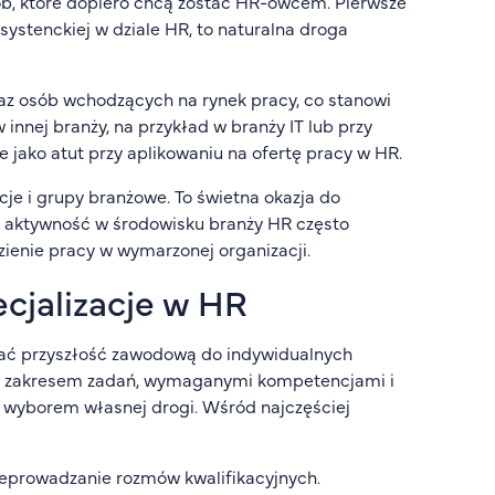
, które dopiero chcą zostać HR-owcem. Pierwsze
systenckiej w dziale HR, to naturalna droga
az osób wchodzących na rynek pracy, co stanowi
 innej branży, na przykład w branży IT lub przy
jako atut przy aplikowaniu na ofertę pracy w HR.
je i grupy branżowe. To świetna okazja do
z aktywność w środowisku branży HR często
ezienie pracy w wymarzonej organizacji.
cjalizacje w HR
ować przyszłość zawodową do indywidualnych
 się zakresem zadań, wymaganymi kompetencjami i
 wyborem własnej drogi. Wśród najczęściej
zeprowadzanie rozmów kwalifikacyjnych.