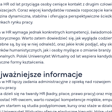
a HR od lat przyciąga osoby ceniące kontakt z drugim człow
izacjach. Coraz więcej kandydatów rozważa rozpoczęcie kari
zina dynamiczna, stabilna i oferująca perspektywiczne ści
kach rynku pracy.
a w HR wymaga jednak konkretnych kompetencji, świadomoś
orycznego. Warto zatem dowiedzieć się, jak wygląda codzienn
ebne są, by się w niej odnaleźć, oraz jakie kroki podjąć, aby 
nków humanistycznych, jak i osoby myślące o zmianie branży 
nalnych. Polski Uniwersytet Wirtualny od lat wspiera kand
yczne formy kształcenia.
jważniejsze informacje
 w HR łączy zadania administracyjne z opieką nad rozwoje
cu pracy.
a dzieli się na twardy HR (kadry, płace, prawo pracy) oraz mię
ostać HR-owcem, warto rozwijać kompetencje miękkie, empa
m startem są studia podyplomowe, kursy oraz staże w dział
i Uniwersytet Wirtualny oferuje elastyczne kierunki, które uł