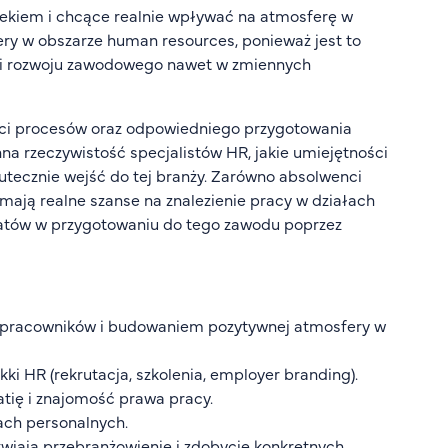
iekiem i chcące realnie wpływać na atmosferę w
ery w obszarze human resources, ponieważ jest to
eżki rozwoju zawodowego nawet w zmiennych
ci procesów oraz odpowiedniego przygotowania
a rzeczywistość specjalistów HR, jakie umiejętności
skutecznie wejść do tej branży. Zarówno absolwenci
mają realne szanse na znalezienie pracy w działach
ydatów w przygotowaniu do tego zawodu poprzez
m pracowników i budowaniem pozytywnej atmosfery w
kki HR (rekrutacja, szkolenia, employer branding).
tię i znajomość prawa pracy.
ach personalnych.
atwiają przebranżowienie i zdobycie konkretnych