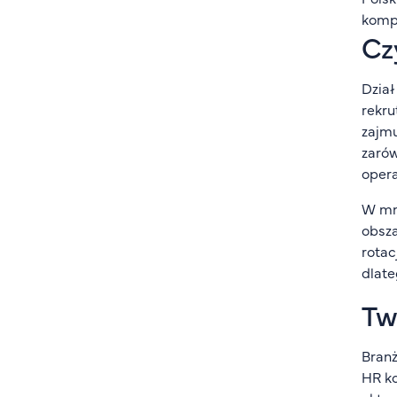
kompe
Cz
Dział
rekru
zajmu
zarów
opera
W mni
obsza
rotac
dlate
Tw
Branż
HR ko