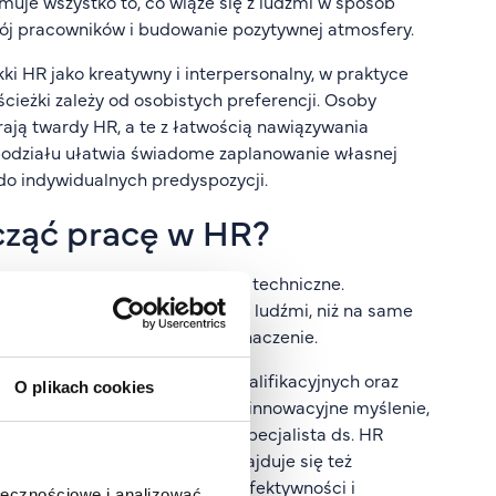
jmuje wszystko to, co wiąże się z ludźmi w sposób
zwój pracowników i budowanie pozytywnej atmosfery.
ki HR jako kreatywny i interpersonalny, w praktyce
cieżki zależy od osobistych preferencji. Osoby
rają twardy HR, a te z łatwością nawiązywania
 podziału ułatwia świadome zaplanowanie własnej
do indywidualnych predyspozycji.
cząć pracę w HR?
cje miękkie, jak i te bardziej techniczne.
zy kandydat potrafi pracować z ludźmi, niż na same
ć na stres mają tu kluczowe znaczenie.
tność prowadzenia rozmów kwalifikacyjnych oraz
O plikach cookies
ersonalnych liczy się również innowacyjne myślenie,
w trudnych sytuacjach. Dobry specjalista ds. HR
d potrzebnych umiejętności znajduje się też
 analizie danych, wskaźnikach efektywności i
ołecznościowe i analizować