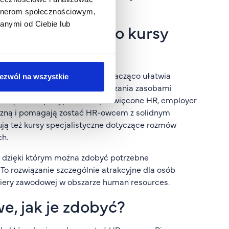
artnerom społecznościowym,
anymi od Ciebie lub
ne, od studiów po kursy
 odpowiednie wykształcenie znacząco ułatwia
ezwól na wszystkie
ierają kierunki z zakresu zarządzania zasobami
niem są studia podyplomowe poświęcone HR, employer
yczną i pomagają zostać HR-owcem z solidnym
ą też kursy specjalistyczne dotyczące rozmów
ch.
a, dzięki którym można zdobyć potrzebne
To rozwiązanie szczególnie atrakcyjne dla osób
riery zawodowej w obszarze human resources.
, jak je zdobyć?