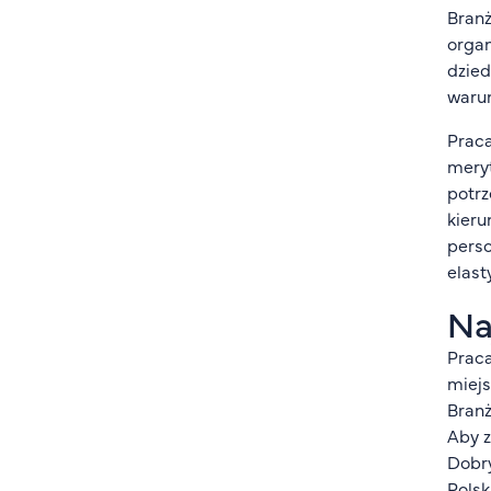
Branż
organ
dzied
warun
Prac
meryt
potrz
kieru
perso
elast
Na
Praca
miejs
Branż
Aby z
Dobry
Polsk