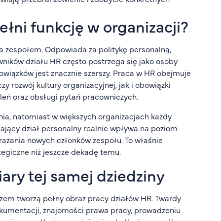
ełni funkcję w organizacji?
a zespołem. Odpowiada za politykę personalną,
wników działu HR często postrzega się jako osoby
bowiązków jest znacznie szerszy. Praca w HR obejmuje
zy rozwój kultury organizacyjnej, jak i obowiązki
leń oraz obsługi pytań pracowniczych.
nia, natomiast w większych organizacjach każdy
łający dział personalny realnie wpływa na poziom
rażania nowych członków zespołu. To właśnie
ategiczne niż jeszcze dekadę temu.
ry tej samej dziedziny
i razem tworzą pełny obraz pracy działów HR. Twardy
okumentacji, znajomości prawa pracy, prowadzeniu