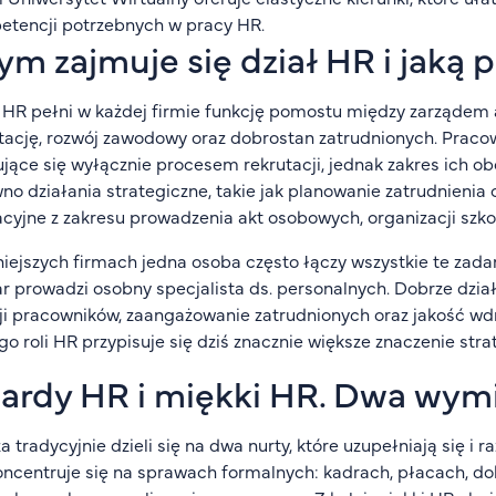
tencji potrzebnych w pracy HR.
ym zajmuje się dział HR i jaką p
 HR pełni w każdej firmie funkcję pomostu między zarządem 
tację, rozwój zawodowy oraz dobrostan zatrudnionych. Praco
jące się wyłącznie procesem rekrutacji, jednak zakres ich o
no działania strategiczne, takie jak planowanie zatrudnienia c
cyjne z zakresu prowadzenia akt osobowych, organizacji szko
ejszych firmach jedna osoba często łączy wszystkie te zada
r prowadzi osobny specjalista ds. personalnych. Dobrze dzia
ji pracowników, zaangażowanie zatrudnionych oraz jakość wd
go roli HR przypisuje się dziś znacznie większe znaczenie str
ardy HR i miękki HR. Dwa wymia
a tradycyjnie dzieli się na dwa nurty, które uzupełniają się 
ncentruje się na sprawach formalnych: kadrach, płacach, d