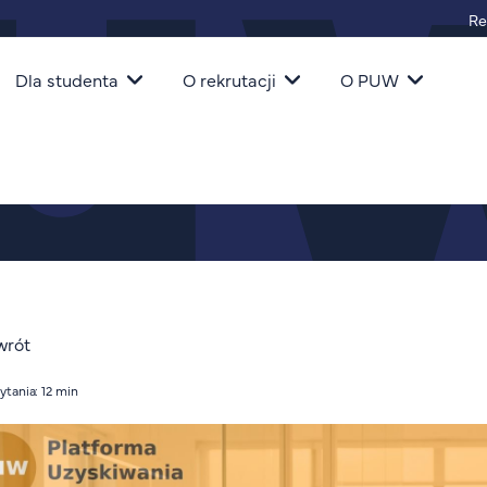
Re
igacja
Dla studenta
O rekrutacji
O PUW
R?
wrót
ytania: 12 min