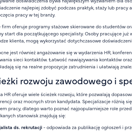
ywanie doświadczenia bywa największym wyzwaniem dla osób
adczenie najlepiej zdobyć podczas praktyk, staży lub pracy a
częcia pracy w tej branży.
 firm oferuje programy stażowe skierowane do studentów or
ny start dla początkującego specjalisty. Osoby pracujące już w
dze klienta, mogą wykorzystać dotychczasowe doświadczenie 
ne jest również angażowanie się w wydarzenia HR, konferenc
ania sieci kontaktów. Łatwość nawiązywania kontaktów ora
ładają się na realne propozycje zatrudnienia i ułatwiają znal
ieżki rozwoju zawodowego i spe
a HR oferuje wiele ścieżek rozwoju, które pozwalają dopas
rencji oraz mocnych stron kandydata. Specjalizacje różnią
m pracy, dlatego warto poznać najpopularniejsze role przed
kanych stanowisk znajdują się:
alista ds. rekrutacji
- odpowiada za publikację ogłoszeń i pr