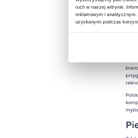
rapor
ruch w naszej witrynie. Inf
reklamowym i analitycznym. 
Wy
uzyskanymi podczas korzysta
sp
Choć 
rozpo
ludzk
brand
przyg
rekru
Polsk
kompe
myślą
Pi