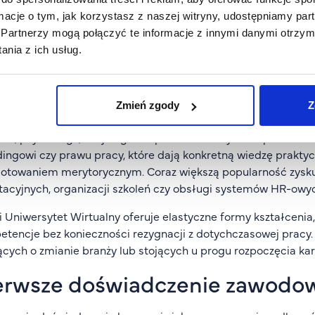
tach z procesów rekrutacyjnych.
ormacje o tym, jak korzystasz z naszej witryny, udostępniamy p
Partnerzy mogą połączyć te informacje z innymi danymi otrzym
kształcenie i ścieżki edukacyj
nia z ich usług.
ecjalistyczne
droga do zawodu HR-owca nie jest jednoznacznie określona,
Zmień zgody
Z
częcie pracy. Najczęściej osoby aspirujące do tej branży wyb
imi, psychologii, socjologii lub prawa. Świetnym uzupełnie
ingowi czy prawu pracy, które dają konkretną wiedzę prakt
otowaniem merytorycznym. Coraz większą popularność zyskuj
tacyjnych, organizacji szkoleń czy obsługi systemów HR-owy
i Uniwersytet Wirtualny oferuje elastyczne formy kształceni
tencje bez konieczności rezygnacji z dotychczasowej pracy. 
cych o zmianie branży lub stojących u progu rozpoczęcia ka
erwsze doświadczenie zawodowe