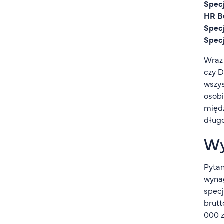
Specj
HR B
Specj
Specj
Wraz
czy D
wszys
osobi
międz
długo
Wy
Pytan
wynag
specj
brutt
000 z