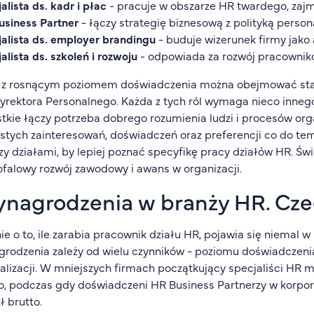
alista ds. kadr i płac
- pracuje w obszarze HR twardego, zajmu
usiness Partner
- łączy strategię biznesową z polityką pers
alista ds. employer brandingu
- buduje wizerunek firmy jako
alista ds. szkoleń i rozwoju
- odpowiada za rozwój pracownikó
 z rosnącym poziomem doświadczenia można obejmować sta
yrektora Personalnego. Każda z tych ról wymaga nieco inneg
tkie łączy potrzeba dobrego rozumienia ludzi i procesów orga
stych zainteresowań, doświadczeń oraz preferencji co do te
y działami, by lepiej poznać specyfikę pracy działów HR. Św
falowy rozwój zawodowy i awans w organizacji.
nagrodzenia w branży HR. Cze
ie o to, ile zarabia pracownik działu HR, pojawia się niemal 
rodzenia zależy od wielu czynników - poziomu doświadczenia, 
alizacji. W mniejszych firmach początkujący specjaliści HR 
o, podczas gdy doświadczeni HR Business Partnerzy w korpora
ł brutto.