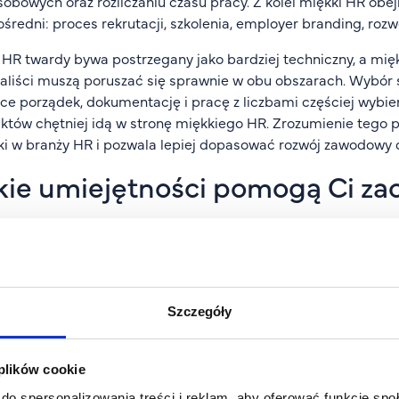
sobowych oraz rozliczaniu czasu pracy. Z kolei miękki HR obe
średni: proces rekrutacji, szkolenia, employer branding, ro
HR twardy bywa postrzegany jako bardziej techniczny, a mięk
aliści muszą poruszać się sprawnie w obu obszarach. Wybór ś
ce porządek, dokumentację i pracę z liczbami częściej wybie
któw chętniej idą w stronę miękkiego HR. Zrozumienie tego
ki w branży HR i pozwala lepiej dopasować rozwój zawodowy 
kie umiejętności pomogą Ci za
kutecznie zacząć pracę w HR, warto rozwijać zarówno kompeten
terzy i menedżerowie coraz częściej zwracają uwagę na to, c
my. Dlatego umiejętności komunikacyjne, empatia i odpornoś
yczne umiejętności obejmują znajomość prawa pracy, umieję
Szczegóły
gę systemów kadrowych. W codziennej pracy specjalisty ds. p
ętność pracy zespołowej oraz radzenie sobie z presją czasu 
fi słuchać, zadawać trafne pytania i budować zaufanie. Wśró
 plików cookie
tyczne podejście. Coraz częściej decyzje w HR opierają się na
do spersonalizowania treści i reklam, aby oferować funkcje sp