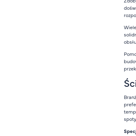
Zdob
doświ
rozpo
Wiele
solid
obsłu
Pomoc
budow
przek
Śc
Branż
prefe
tempe
spoty
Specj