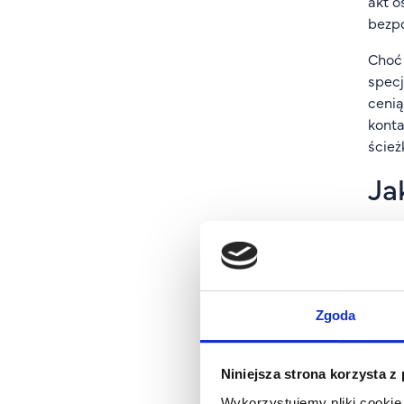
akt o
bezpo
Choć 
specj
cenią
konta
ścież
Ja
Aby s
Rekru
dyplo
Prakt
Zgoda
obsłu
umiej
potra
Niniejsza strona korzysta z
anali
Wykorzystujemy pliki cookie 