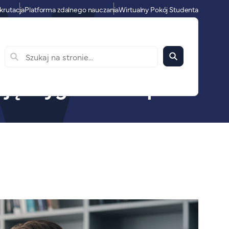
krutacja
Platforma zdalnego nauczania
Wirtualny Pokój Studenta
ją oryginalność prac?