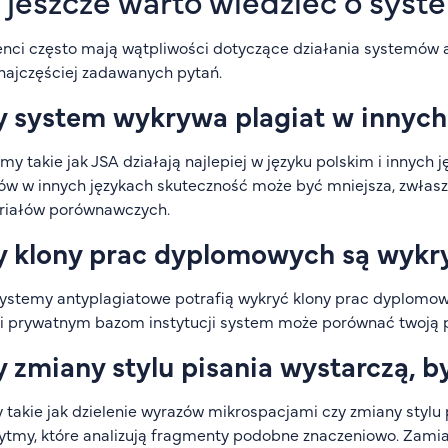
 jeszcze warto wiedzieć o sys
nci często mają wątpliwości dotyczące działania systemów a
 najczęściej zadawanych pytań.
y system wykrywa plagiat w innych
my takie jak JSA działają najlepiej w języku polskim i innych 
ów w innych językach skuteczność może być mniejsza, zwłaszc
riałów porównawczych.
y klony prac dyplomowych są wyk
systemy antyplagiatowe potrafią wykryć klony prac dyplomowy
i prywatnym bazom instytucji system może porównać twoją pra
 zmiany stylu pisania wystarczą, b
 takie jak dzielenie wyrazów mikrospacjami czy zmiany styl
ytmy, które analizują fragmenty podobne znaczeniowo. Zamias