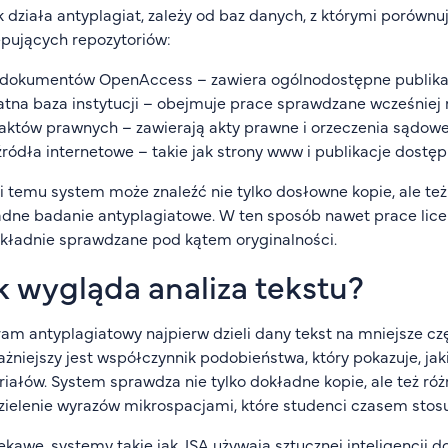
ak działa antyplagiat, zależy od baz danych, z którymi porówn
pujących repozytoriów:
 dokumentów OpenAccess – zawiera ogólnodostępne publikac
tna baza instytucji – obejmuje prace sprawdzane wcześniej na
aktów prawnych – zawierają akty prawne i orzeczenia sądow
źródła internetowe – takie jak strony www i publikacje dostęp
i temu system może znaleźć nie tylko dosłowne kopie, ale t
dne badanie antyplagiatowe. W ten sposób nawet prace licen
kładnie sprawdzane pod kątem oryginalności.
k wygląda analiza tekstu?
am antyplagiatowy najpierw dzieli dany tekst na mniejsze cz
żniejszy jest współczynnik podobieństwa, który pokazuje, jak
iałów. System sprawdza nie tylko dokładne kopie, ale też ró
zielenie wyrazów mikrospacjami, które studenci czasem stos
ekawe, systemy takie jak JSA używają sztucznej inteligencji d