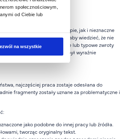
ez odpowiedniego oznaczenia.
artnerom społecznościowym,
anymi od Ciebie lub
prawdza zarówno dosłowne kopie, jak i nieznaczne
 pisania pracy. Ważne jednak, aby wiedzieć, że nie
ad, cytaty prawidłowo oznaczone lub typowe zwroty
ezwól na wszystkie
ważne jest, aby dany fragment był wyraźnie
stwa, najczęściej praca zostaje odesłana do
adnie fragmenty zostały uznane za problematyczne i
ć:
znaczone jako podobne do innej pracy lub źródła.
owami, tworząc oryginalny tekst.