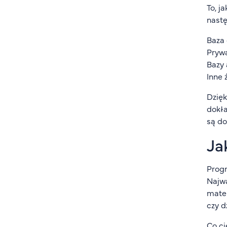
To, j
nastę
Baza
Prywa
Bazy 
Inne 
Dzięk
dokła
są do
Ja
Progr
Najwa
mater
czy d
Co ci