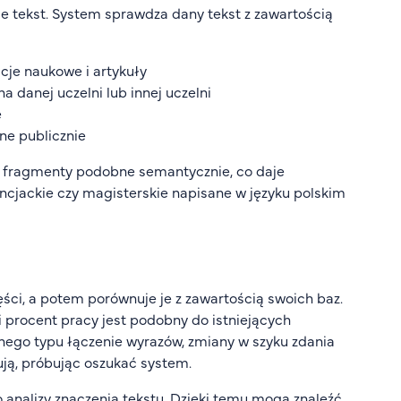
uje tekst. System sprawdza dany tekst z zawartością
je naukowe i artykuły
 danej uczelni lub innej uczelni
e
ne publicznie
eż fragmenty podobne semantycznie, co daje
cjackie czy magisterskie napisane w języku polskim
ęści, a potem porównuje je z zawartością swoich baz.
i procent pracy jest podobny do istniejących
żnego typu łączenie wyrazów, zmiany w szyku zdania
ują, próbując oszukać system.
o analizy znaczenia tekstu. Dzięki temu mogą znaleźć