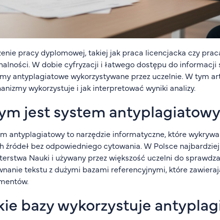
enie pracy dyplomowej, takiej jak praca licencjacka czy prac
nalności. W dobie cyfryzacji i łatwego dostępu do informacj
my antyplagiatowe wykorzystywane przez uczelnie. W tym artyk
nizmy wykorzystuje i jak interpretować wyniki analizy.
ym jest system antyplagiatow
m antyplagiatowy to narzędzie informatyczne, które wykrywa 
h źródeł bez odpowiedniego cytowania. W Polsce najbardziej 
terstwa Nauki i używany przez większość uczelni do sprawdz
nanie tekstu z dużymi bazami referencyjnymi, które zawierają
mentów.
kie bazy wykorzystuje antyplag