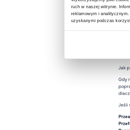
zasa
ruch w naszej witrynie. Inf
Co
reklamowym i analitycznym. 
uzyskanymi podczas korzysta
Na wy
zmian
każdy
(np. 
oznac
Jak p
Gdy r
popra
dlacz
Jeśli
Przea
Przef