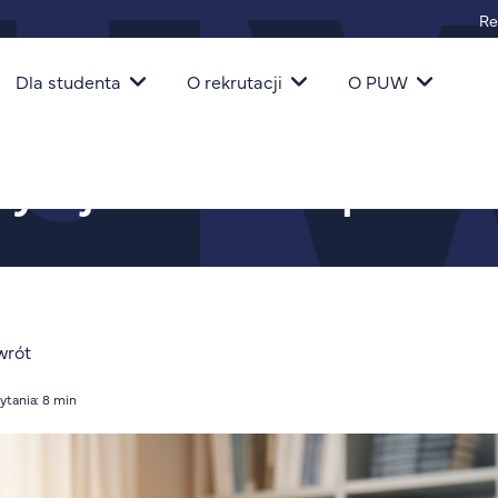
Re
igacja
Dla studenta
O rekrutacji
O PUW
ą oryginalność prac?
y – jak uczelnie sprawdza
wrót
ytania: 8 min