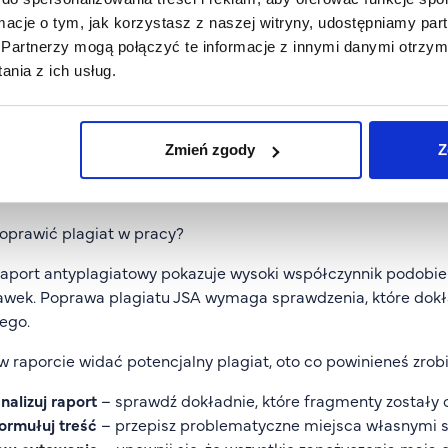
dy poprawnego cytowania i unikać kopiowania fragmentów b
ormacje o tym, jak korzystasz z naszej witryny, udostępniamy p
 wpływa na wynik?
Partnerzy mogą połączyć te informacje z innymi danymi otrzym
nia z ich usług.
nik badania antyplagiatowego wpływa kilka rzeczy. System s
y, takie jak dzielenie wyrazów mikrospacjami czy zmiany stylu
 znaleziony podobny fragment to od razu plagiat. Na przykł
Zmień zgody
Z
z aktów prawnych) nie są za niego uznawane. Dlatego też tak 
zony jako cytat lub parafraza.
oprawić plagiat w pracy?
aport antyplagiatowy pokazuje wysoki współczynnik podobień
wek. Poprawa plagiatu JSA wymaga sprawdzenia, które dokł
ego.
 w raporcie widać potencjalny plagiat, oto co powinieneś zrobi
nalizuj raport
– sprawdź dokładnie, które fragmenty zostały o
ormułuj treść
– przepisz problematyczne miejsca własnymi sł