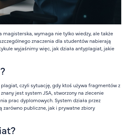
a magisterska, wymaga nie tylko wiedzy, ale także
i szczególnego znaczenia dla studentów nabierają
ule wyjaśnimy więc, jak działa antyplagiat, jakie
y?
plagiat, czyli sytuację, gdy ktoś używa fragmentów z
znany jest system JSA, stworzony na zlecenie
ania prac dyplomowych. System działa przez
 zarówno publiczne, jak i prywatne zbiory
iat?