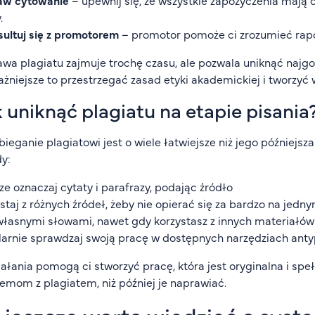
aw cytowanie
– upewnij się, że wszystkie zapożyczenia mają
.
ultuj się z promotorem
– promotor pomoże ci zrozumieć rapor
wa plagiatu zajmuje trochę czasu, ale pozwala uniknąć najg
żniejsze to przestrzegać zasad etyki akademickiej i tworzyć
 uniknąć plagiatu na etapie pisania
ieganie plagiatowi jest o wiele łatwiejsze niż jego późniejsz
y:
e oznaczaj cytaty i parafrazy, podając źródło
staj z różnych źródeł, żeby nie opierać się za bardzo na jedn
własnymi słowami, nawet gdy korzystasz z innych materiałów
arnie sprawdzaj swoją pracę w dostępnych narzędziach ant
iałania pomogą ci stworzyć pracę, która jest oryginalna i sp
emom z plagiatem, niż później je naprawiać.