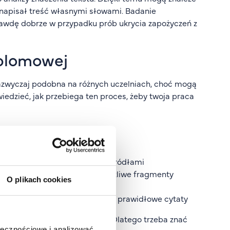
 napisał treść własnymi słowami. Badanie
awdę dobrze w przypadku prób ukrycia zapożyczeń z
yplomowej
azwyczaj podobna na różnych uczelniach, choć mogą
iedzieć, jak przebiega ten proces, żeby twoja praca
acę do systemu JSA
azami referencyjnymi i innymi źródłami
spółczynnik podobieństwa i możliwe fragmenty
O plikach cookies
zane fragmenty to plagiat, czy prawidłowe cytaty
c, które wymagają sprawdzenia. Dlatego trzeba znać
ołecznościowe i analizować