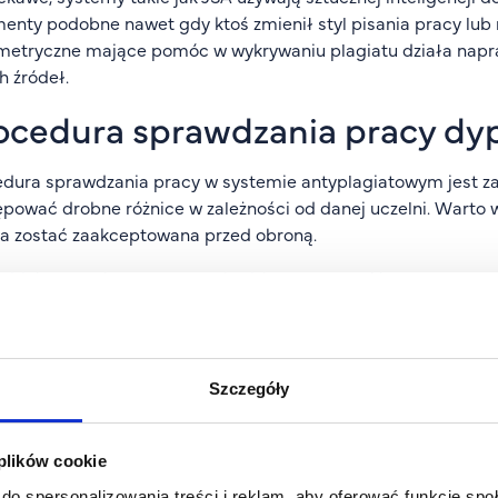
enty podobne nawet gdy ktoś zmienił styl pisania pracy lub
metryczne mające pomóc w wykrywaniu plagiatu działa napr
h źródeł.
ocedura sprawdzania pracy d
dura sprawdzania pracy w systemie antyplagiatowym jest z
pować drobne różnice w zależności od danej uczelni. Warto w
a zostać zaakceptowana przed obroną.
ddajesz swoją pracę, przechodzi ona przez takie etapy:
łanie pracy
– Promotor lub pracownik uczelni wprowadza pr
wnanie z bazami
– System analizuje tekst, porównując go z b
rowanie raportu
– Po analizie powstaje raport pokazujący w
Szczegóły
bne
pretacja wyników
– Promotor lub komisja sprawdza, czy wska
 plików cookie
taj, że raport to nie wyrok – jego rolą jest wskazanie miejs
do spersonalizowania treści i reklam, aby oferować funkcje sp