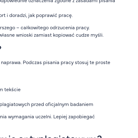
 odpowiednie oznaczenia zgodne z zasadami pisania
t i doradzi, jak poprawić pracę.
orszego – całkowitego odrzucenia pracy.
 własne wnioski zamiast kopiować cudze myśli.
?
a naprawa. Podczas pisania pracy stosuj te proste
ym tekście
yplagiatowych przed oficjalnym badaniem
ełnia wymagania uczelni. Lepiej zapobiegać