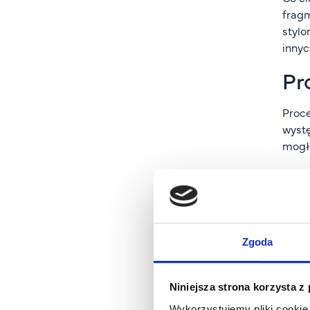
fragm
stylo
innyc
Pr
Proce
wystę
mogł
Gdy o
Przes
Poró
Gene
Zgoda
podo
Inter
Niniejsza strona korzysta z
Pamię
Wykorzystujemy pliki cookie 