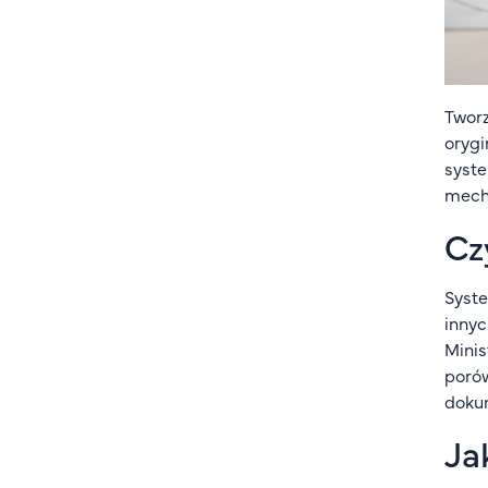
Tworz
orygi
syste
mecha
Cz
Syste
innyc
Minis
porów
doku
Ja