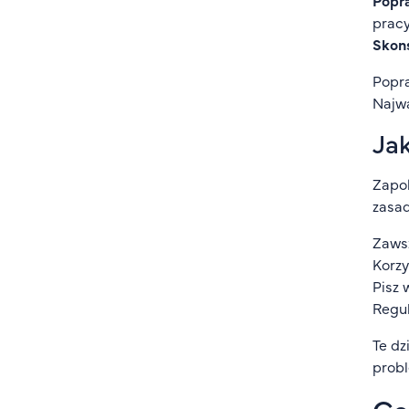
Popr
pracy
Skons
Popra
Najwa
Jak
Zapob
zasad
Zawsz
Korzy
Pisz 
Regul
Te dz
probl