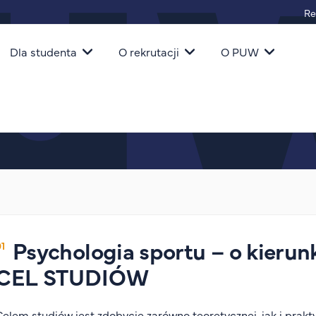
Re
igacja
Dla studenta
O rekrutacji
O PUW
Psychologia sportu – o kierun
CEL STUDIÓW
Celem studiów jest zdobycie zarówno teoretycznej, jak i prakt