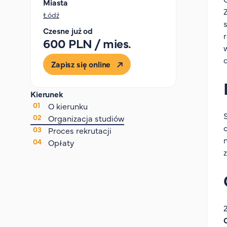
Miasta
Łódź
Czesne już od
600 PLN / mies.
Zapisz się online
Kierunek
O kierunku
Organizacja studiów
Proces rekrutacji
Opłaty