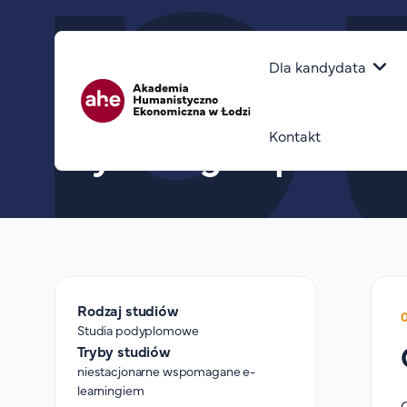
Górny pasek
Główna naw
Dla kandydata
Ścieżka nawigacyjna
home
psychologia sportu
Kontakt
Psychologia sportu
Rodzaj studiów
Studia podyplomowe
Tryby studiów
niestacjonarne wspomagane e-
learningiem