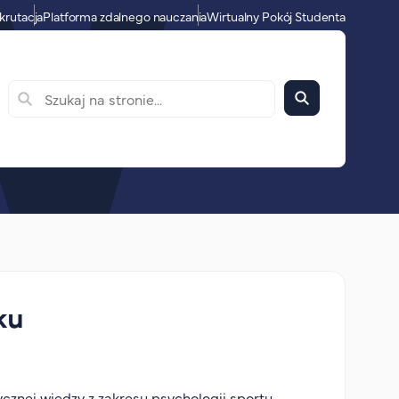
krutacja
Platforma zdalnego nauczania
Wirtualny Pokój Studenta
ku
ycznej wiedzy z zakresu psychologii sportu.