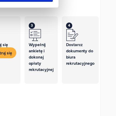
3
4
j się
Wypełnij
Dostarcz
ankietę i
dokumenty do
ruj się
dokonaj
biura
opłaty
rekrutacyjnego
rekrutacyjnej