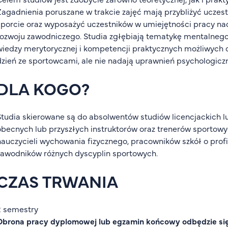
Zagadnienia poruszane w trakcie zajęć mają przybliżyć ucze
sporcie oraz wyposażyć uczestników w umiejętności pracy n
rozwoju zawodniczego. Studia zgłębiają tematykę mentalneg
wiedzy merytorycznej i kompetencji praktycznych możliwych 
dzień ze sportowcami, ale nie nadają uprawnień psychologicz
DLA KOGO?
Studia skierowane są do absolwentów studiów licencjackich l
obecnych lub przyszłych instruktorów oraz trenerów sportow
nauczycieli wychowania fizycznego, pracowników szkół o prof
zawodników różnych dyscyplin sportowych.
CZAS TRWANIA
2 semestry
Obrona pracy dyplomowej lub egzamin końcowy odbędzie się