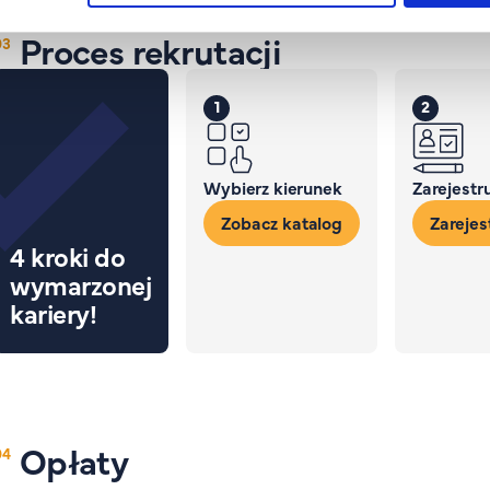
Proces rekrutacji
1
2
Wybierz kierunek
Zarejestru
Zobacz katalog
Zarejest
4 kroki do
wymarzonej
kariery!
Opłaty