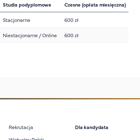
Studia podyplomowe
Czesne (opłata miesięczna)
Stacjonarne
600 zł
Niestacjonarne / Online
600 zł
Stopka I
Rekrutacja
Dla kandydata
Wirtualny Pokój