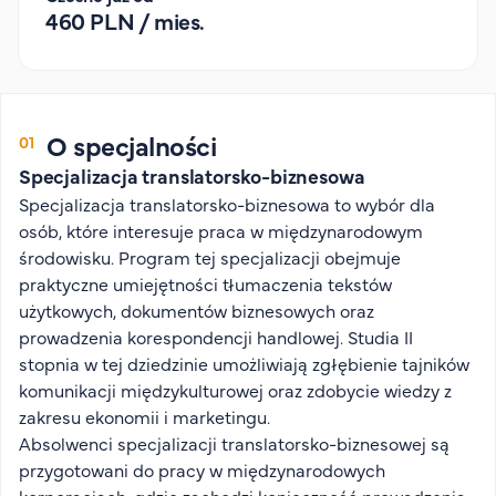
460 PLN / mies.
Organizacja studiów
Aktualności
Stypendia
Zjazdy
O specjalności
Dyżury prorektorów
Specjalizacja translatorsko-biznesowa
O rekrutacji
Specjalizacja translatorsko-biznesowa to wybór dla
osób, które interesuje praca w międzynarodowym
Jak zostać studentem AHE
środowisku. Program tej specjalizacji obejmuje
Biuro rekrutacji
praktyczne umiejętności tłumaczenia tekstów
Zasady przyjęcia na studia
użytkowych, dokumentów biznesowych oraz
Harmonogram przyjęć na studia
prowadzenia korespondencji handlowej. Studia II
stopnia w tej dziedzinie umożliwiają zgłębienie tajników
O PUW
komunikacji międzykulturowej oraz zdobycie wiedzy z
zakresu ekonomii i marketingu.
O nas
Absolwenci specjalizacji translatorsko-biznesowej są
Akademia Online
przygotowani do pracy w międzynarodowych
Jak się studiuje przez Internet?