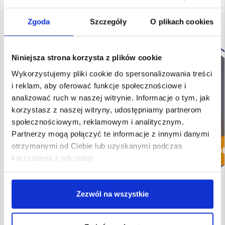
Dziekan kierunku
Zgoda
Szczegóły
O plikach cookies
dr Anna Bielska
Niniejsza strona korzysta z plików cookie
Dziekan kierunku Filologia
angielska – studia II stopnia
Wykorzystujemy pliki cookie do spersonalizowania treści
Na Akademii prowadzi
i reklam, aby oferować funkcje społecznościowe i
zajęcia z gramatyki
analizować ruch w naszej witrynie. Informacje o tym, jak
kontrastywnej, negocjacji
korzystasz z naszej witryny, udostępniamy partnerom
biznesowych,
społecznościowym, reklamowym i analitycznym.
zaawansowanego
słownictwa, interpretingu,
Partnerzy mogą połączyć te informacje z innymi danymi
tłumaczeń literackich, a
otrzymanymi od Ciebie lub uzyskanymi podczas
także tekstów
korzystania z ich usług.
ekonomicznych i
prawniczych, teorii
przekładu, konwersacji,
Zezwól na wszystkie
sprawności zintegrowanych
oraz pisania akademickiego.
Obszary zainteresowań