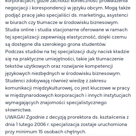
korporacjach, gdzie zachodzi konieczność prowadzenia
FAQ
negocjacji i korespondencji w języku obcym. Mogą także
Nasi wykładowcy
podjąć pracę jako specjaliści ds. marketingu, asystenci
w biurach czy tłumacze w środowisku biznesowym.
Strefa wiedzy
Studia online i studia stacjonarne oferowane w ramach
Kontakt
tej specjalizacji zapewniają elastyczność, dzięki czemu
Górny pasek
Rekrutacja
są dostępne dla szerokiego grona studentów.
Platforma zdalnego nauczania
Podczas studiów na tej specjalizacji duży nacisk kładzie
się na praktyczne umiejętności, takie jak tłumaczenie
Wirtualny Pokój Studenta
tekstów użytkowych oraz rozwijanie kompetencji
językowych niezbędnych w środowisku biznesowym.
Studenci zdobywają również wiedzę z zakresu
komunikacji międzykulturowej, co jest kluczowe w pracy
w międzynarodowych korporacjach i innych instytucjach
wymagających znajomości specjalistycznego
słownictwa.
UWAGA! Zgodnie z decyzją prorektora ds. kształcenia z
dnia 1 lutego 2006 r. specjalizacja zostaje uruchomiona
przy minimum 15 osobach chętnych.