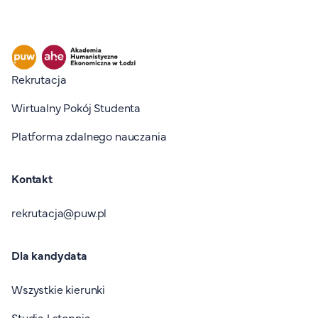
Stopka I
Rekrutacja
Wirtualny Pokój Studenta
Platforma zdalnego nauczania
Kontakt
rekrutacja@puw.pl
Dla kandydata
Wszystkie kierunki
Studia I stopnia