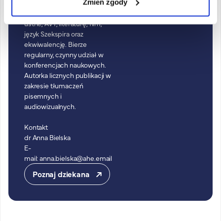
naukowych obejmują:
Zmień zgody
tłumaczenia pisemne i
ustne, AVT, literaturę, film,
język Szekspira oraz
ekwiwalencję. Bierze
regularny, czynny udział w
konferencjach naukowych.
Autorka licznych publikacji w
zakresie tłumaczeń
pisemnych i
audiowizualnych.
Kontakt
dr Anna Bielska
E-
mail:
anna.bielska@ahe.email
Poznaj dziekana