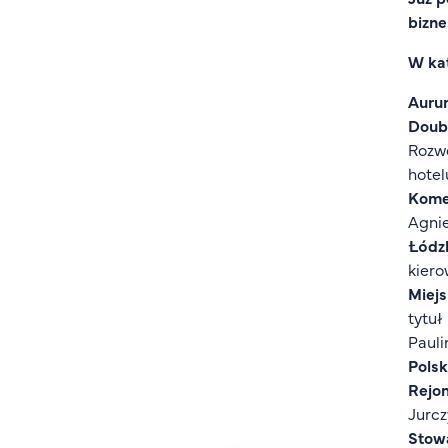
bizn
W kat
Auru
Doubl
Rozwo
hotel
Kome
Agnie
Łódzk
kiero
Miejs
tytuł
Pauli
Polsk
Rejo
Jurcz
Stow