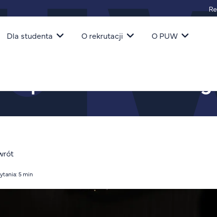
Re
igacja
Dla studenta
O rekrutacji
O PUW
nych akademii
dla partnerów technolog
wrót
ytania: 5 min