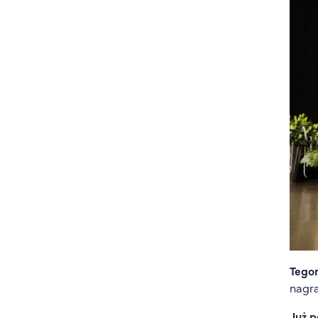
Tego
nagra
Już p