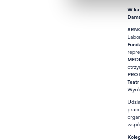
W kat
Damaz
SRNC
Labo
Fund
repre
MED
otrzy
PRO 
Teatr
Wyróż
Udzia
prace
organ
wspó
Kole