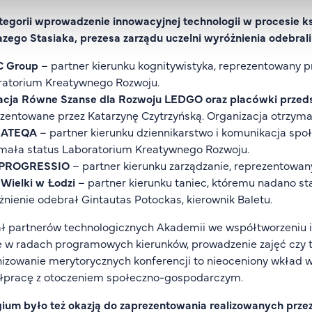
egorii wprowadzenie innowacyjnej technologii w procesie k
ego Stasiaka, prezesa zarządu uczelni wyróżnienia odebrali
 Group
– partner kierunku kognitywistyka, reprezentowany 
ratorium Kreatywnego Rozwoju.
acja Równe Szanse dla Rozwoju LEDGO oraz placówki przed
zentowane przez Katarzynę Czytrzyńską. Organizacja otrzym
IATEQA
– partner kierunku dziennikarstwo i komunikacja spo
mała status Laboratorium Kreatywnego Rozwoju.
PROGRESSIO
– partner kierunku zarządzanie, reprezentowan
 Wielki w Łodzi
– partner kierunku taniec, któremu nadano s
nienie odebrał Gintautas Potockas, kierownik Baletu.
ł partnerów technologicznych Akademii we współtworzeniu i
 w radach programowych kierunków, prowadzenie zajęć czy t
izowanie merytorycznych konferencji to nieoceniony wkład w
łpracę z otoczeniem społeczno-gospodarczym.
gium było też okazją do zaprezentowania realizowanych pr