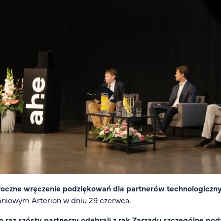
roczne wręczenie podziękowań dla partnerów technologiczn
niowym Arterion w dniu 29 czerwca.
o raz szósty partnerzy odebrali z rąk Zarządu szczególne po