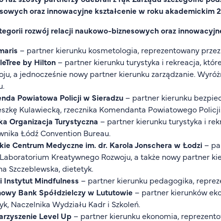
esowych oraz innowacyjne kształcenie w roku akademickim 
egorii rozwój relacji naukowo-biznesowych oraz innowacyjn
maris
– partner kierunku kosmetologia, reprezentowany prze
eTree by Hilton
– partner kierunku turystyka i rekreacja, k
ju, a jednocześnie nowy partner kierunku zarządzanie. Wyró
u.
nda Powiatowa Policji w Sieradzu
– partner kierunku bezpie
szkę Kulawiecką, rzecznika Komendanta Powiatowego Policji
a Organizacja Turystyczna
– partner kierunku turystyka i re
wnika Łódź Convention Bureau.
kie Centrum Medyczne im. dr. Karola Jonschera w Łodzi
– pa
 Laboratorium Kreatywnego Rozwoju, a także nowy partner ki
na Szczeblewska, dietetyk.
i Instytut Mindfulness
– partner kierunku pedagogika, reprez
nowy Bank Spółdzielczy w Lututowie
– partner kierunków eko
yk, Naczelnika Wydziału Kadr i Szkoleń.
arzyszenie Level Up
– partner kierunku ekonomia, reprezento