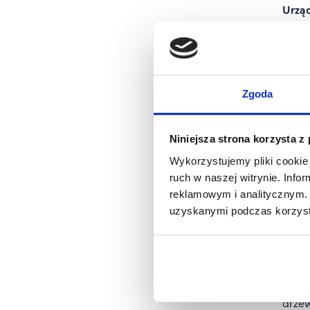
Urzą
Współ
Wojs
n. me
Wspó
Zespó
Zgoda
wczes
Niniejsza strona korzysta z
Wykorzystujemy pliki cookie 
Po ra
ruch w naszej witrynie. Inf
abso
reklamowym i analitycznym. 
Firma
uzyskanymi podczas korzysta
„Proj
Magda
Miejs
MSK G
drzew