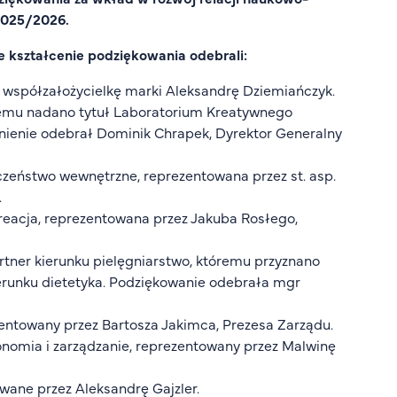
2025/2026.
e kształcenie podziękowania odebrali:
z współzałożycielkę marki Aleksandrę Dziemiańczyk.
tóremu nadano tytuł Laboratorium Kreatywnego
żnienie odebrał Dominik Chrapek, Dyrektor Generalny
czeństwo wewnętrzne, reprezentowana przez st. asp.
.
kreacja, reprezentowana przez Jakuba Rosłego,
rtner kierunku pielęgniarstwo, któremu przyznano
erunku dietetyka. Podziękowanie odebrała mgr
entowany przez Bartosza Jakimca, Prezesa Zarządu.
nomia i zarządzanie, reprezentowany przez Malwinę
wane przez Aleksandrę Gajzler.