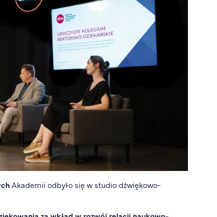
ych
Akademii odbyło się w studio dźwiękowo-
dziękowania za wkład w rozwój relacji naukowo-