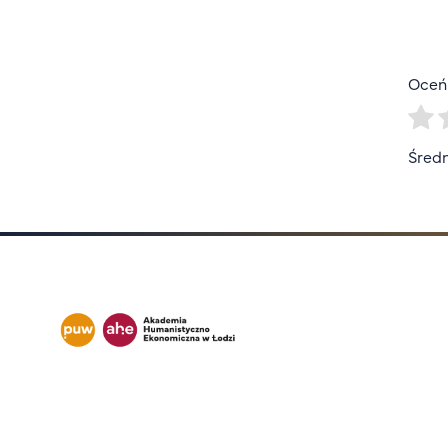
Oceń 
Średn