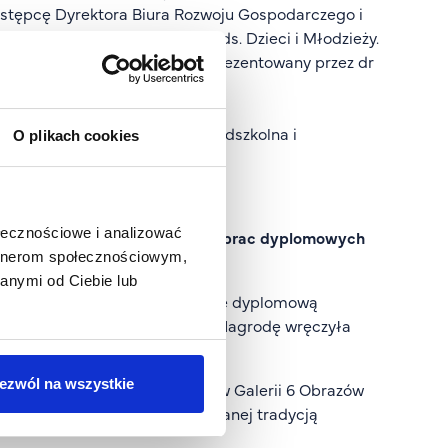
astępcę Dyrektora Biura Rozwoju Gospodarczego i
ę Prezydenta Miasta Łodzi ds. Dzieci i Młodzieży.
ilii Akademii w Warszawie, reprezentowany przez dr
tami kierunku psychologia.
tner kierunku pedagogika przedszkolna i
O plikach cookies
zkoły.
ołecznościowe i analizować
ali wyróżnienia dla najlepszych prac dyplomowych
artnerom społecznościowym,
anymi od Ciebie lub
zł Agacie Kuczyńskiej
za pracę dyplomową
ikacji wizualnej firmy Flora”
. Nagrodę wręczyła
ezwól na wszystkie
ostaci indywidualnej wystawy w Galerii 6 Obrazów
święcona jest grafice inspirowanej tradycją