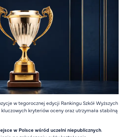
ycje w tegorocznej edycji Rankingu Szkół Wyższych
kluczowych kryteriów oceny oraz utrzymała stabilną
ejsce w Polsce wśród uczelni niepublicznych
.
enia po zakończeniu cyklu kształcenia.