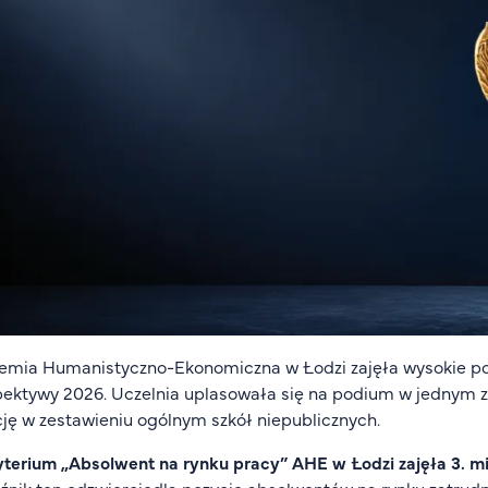
mia Humanistyczno-Ekonomiczna w Łodzi zajęła wysokie poz
ektywy 2026. Uczelnia uplasowała się na podium w jednym z 
ję w zestawieniu ogólnym szkół niepublicznych.
terium „Absolwent na rynku pracy” AHE w Łodzi zajęła 3. mi
nik ten odzwierciedla pozycję absolwentów na rynku zatrudni