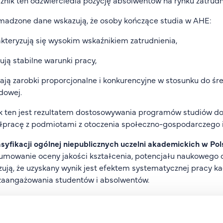
madzone dane wskazują, że osoby kończące studia w AHE:
kteryzują się wysokim wskaźnikiem zatrudnienia,
ują stabilne warunki pracy,
ają zarobki proporcjonalne i konkurencyjne w stosunku do ś
dowej.
 ten jest rezultatem dostosowywania programów studiów do
pracę z podmiotami z otoczenia społeczno-gospodarczego i
syfikacji ogólnej niepublicznych uczelni akademickich w Pol
mowanie oceny jakości kształcenia, potencjału naukowego 
ują, że uzyskany wynik jest efektem systematycznej pracy k
zaangażowania studentów i absolwentów.
etodologią i rzetelnością procedury rankingowej czuwała Kap
tucji publicznych. W jej skład weszli: