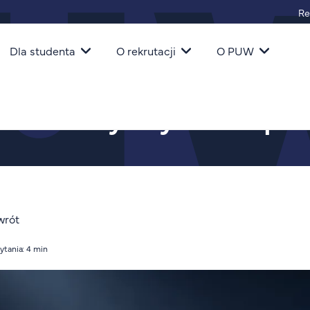
Re
igacja
Dla studenta
O rekrutacji
O PUW
y 2026
u Szkół Wyższych Perspe
wrót
ytania: 4 min