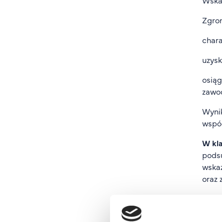
Zgro
chara
uzysk
osiąg
zawo
Wynik
współ
W kla
podsu
wskaz
oraz 
Nad m
insty