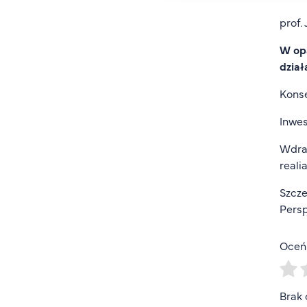
prof.
W opa
dział
Kons
Inwes
Wdraż
reali
Szcze
Persp
Oceń 
Brak 