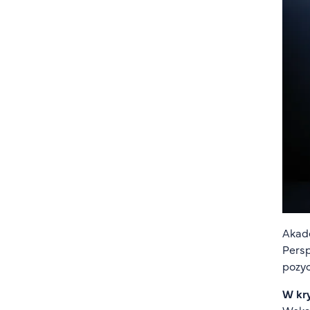
Akade
Persp
pozyc
W kry
Wskaź