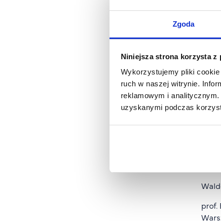
prof.
Zgoda
prof.
prof.
Niniejsza strona korzysta z
dr ha
Wykorzystujemy pliki cookie 
ruch w naszej witrynie. Inf
prof.
reklamowym i analitycznym. 
Włodz
uzyskanymi podczas korzysta
prof.
dr Ja
Paula
Walde
prof.
Wars