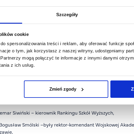
 Michał Kleiber – przewodniczący Kapituły, przewodniczący 
Szczegóły
 Marek Safjan – honorowy przewodniczący Kapituły, były sędz
 Wiesław Banyś – były przewodniczący Konferencji Rektorów 
 plików cookie
b. Ewa Skrzydło-Tefelska – Prezes Urzędu Patentowego RP,
do spersonalizowania treści i reklam, aby oferować funkcje sp
ormacje o tym, jak korzystasz z naszej witryny, udostępniamy p
 Krzysztof Diks – Wydział Matematyki, Informatyki i Mechani
Partnerzy mogą połączyć te informacje z innymi danymi otrzym
imierz Kiciński – wiceprezes Związku Banków Polskich,
nia z ich usług.
 Marek Krawczyk – członek korespondent PAN, były rektor 
rosław Protasiewicz – dyrektor Ośrodka Przetwarzania Informa
Zmień zgody
Z
 Milewska – menedżer ds. sukcesu klienta – Polska, Estonia, L
mar Siwiński – kierownik Rankingu Szkół Wyższych,
 Bogusław Smólski –były rektor-komendant Wojskowej Akade
zawie,