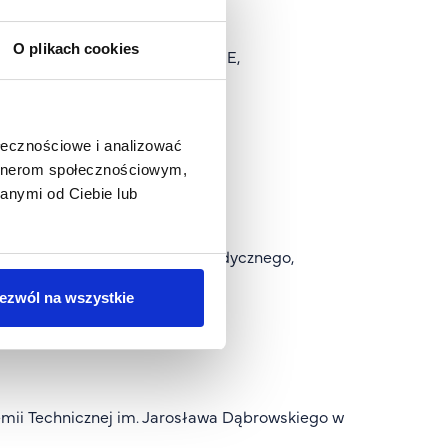
Polskiego Komitetu ds. UNESCO,
O plikach cookies
ia Trybunału Sprawiedliwości UE,
Akademickich Szkół Polskich,
ołecznościowe i analizować
artnerom społecznościowym,
ki Uniwersytetu Warszawskiego,
anymi od Ciebie lub
Warszawskiego Uniwersytetu Medycznego,
cji,
ezwól na wszystkie
itwa, Łotwa, Elsevier,
mii Technicznej im. Jarosława Dąbrowskiego w