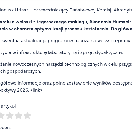
 Janusz Uriasz – przewodniczący Państwowej Komisji Akredyta
rciu o wnioski z tegorocznego rankingu, Akademia Humanis
ania w obszarze optymalizacji procesu kształcenia. Do główny
ekwentna aktualizacja programów nauczania we współpracy 
tycje w infrastrukturę laboratoryjną i sprzęt dydaktyczny.
anie nowoczesnych narzędzi technologicznych w celu przyg
ach gospodarczych.
gółowe informacje oraz pełne zestawienie wyników dostępne 
ektywy 2026. <
link
>
artykuł
ocen.