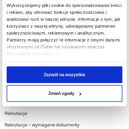
FAQ
Wykorzystujemy pliki cookie do spersonalizowania treści
rekrutacja@puw.pl
i reklam, aby oferować funkcje społecznościowe i
Nasi wykładowcy
analizować ruch w naszej witrynie. Informacje o tym, jak
Strefa wiedzy
korzystasz z naszej witryny, udostępniamy partnerom
Kontakt
Dla kandydata
społecznościowym, reklamowym i analitycznym.
Górny pasek
Rekrutacja
Partnerzy mogą połączyć te informacje z innymi danymi
Wszystkie kierunki
Platforma zdalnego nauczania
otrzymanymi od Ciebie lub uzyskanymi podczas
korzystania z ich usług.
Studia I stopnia
Wirtualny Pokój Studenta
Studia II stopnia
Zezwól na wszystkie
Studia jednolite magisterskie
Studia podyplomowe
Zmień zgody
Study in English
Rekrutacja
Rekrutacja – wymagane dokumenty