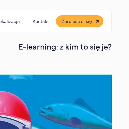
krutacja
Platforma zdalnego nauczania
Wirtualny Pokój Studenta
okalizacja
Kontakt
Zarejestruj się
E-learning: z kim to się je?