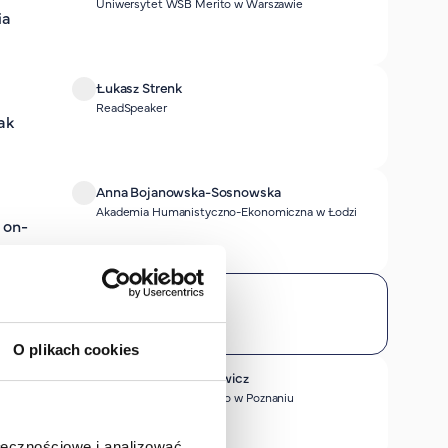
Uniwersytet WSB Merito w Warszawie
ia
Łukasz Strenk
ReadSpeaker
ak
Anna Bojanowska-Sosnowska
Akademia Humanistyczno-Ekonomiczna w Łodzi
 on-
O plikach cookies
Agnieszka Goncerzewicz
Uniwersytet WSB Merito w Poznaniu
ołecznościowe i analizować