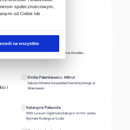
artnerom społecznościowym,
Katarzyna Kowalik
anymi od Ciebie lub
niezależny ekspert
tami
ezwól na wszystkie
Anna Grygoruk
Wyższa Szkoła Medyczna w Kłodzku
 w
Emilia Palankiewicz- Mitrut
Szkoła Główna Gospodarstwa Wiejskiego w
ci i
Warszawie
Katarzyna Paliwoda
XXIX Liceum Ogólnokształcące im hm Janka
Bytnara Rudego w Łodzi