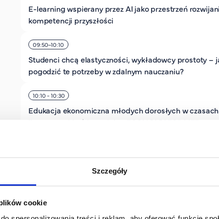
E-learning wspierany przez AI jako przestrzeń rozwijan
kompetencji przyszłości
09:50–10:10
Studenci chcą elastyczności, wykładowcy prostoty – j
pogodzić te potrzeby w zdalnym nauczaniu?
10:10 - 10:30
Edukacja ekonomiczna młodych dorosłych w czasach
line na przykładzie projektu ECONOMY FOR LIFE
10:30 - 10:50
Networking przy kawie
Szczegóły
10:50 - 11:10
To tylko parę slajdów, prawda? O niewidzialnych
 plików cookie
trudnościach autorów kursów e- learningowych
do spersonalizowania treści i reklam, aby oferować funkcje sp