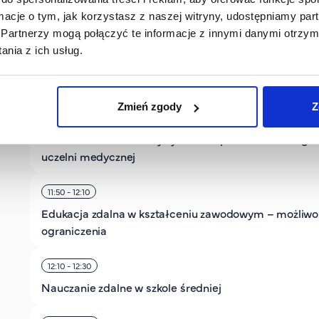
ormacje o tym, jak korzystasz z naszej witryny, udostępniamy p
11:10 - 11:30
Partnerzy mogą połączyć te informacje z innymi danymi otrzym
Wpływ sztucznej inteligencji na współpracę z eksper
nia z ich usług.
merytorycznymi, czyli jak AI może zmienić dynamikę
wspólnego tworzenia treści edukacyjnych
Zmień zgody
Z
11:30 - 11:50
Jak budować skuteczny system wsparcia e-learningu
uczelni medycznej
11:50 - 12:10
Edukacja zdalna w kształceniu zawodowym – możliwoś
ograniczenia
12:10 - 12:30
Nauczanie zdalne w szkole średniej