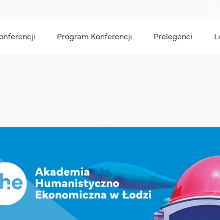
Re
ademia On-line
onferencji
Program Konferencji
Prelegenci
L