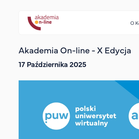
Górny pasek
Ak
O K
Akademia On-line - X Edycja
17 Października 2025