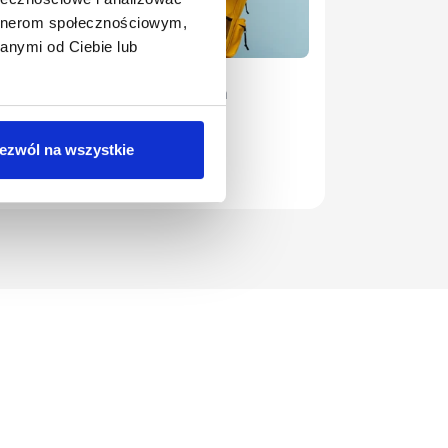
artnerom społecznościowym,
anymi od Ciebie lub
udia podyplomowe
owoczesna administracja
amorządowa
udiuj już od 430 zł/mies.
ezwól na wszystkie
Aplikuj