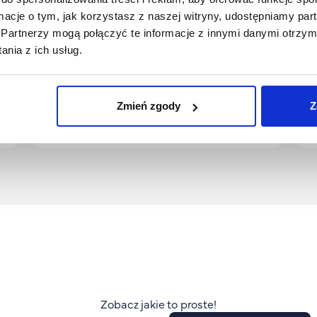
ormacje o tym, jak korzystasz z naszej witryny, udostępniamy p
Partnerzy mogą połączyć te informacje z innymi danymi otrzym
Studia I stopnia
St
nia z ich usług.
Dietetyka pediatryczna
N
s
Studiuj już od 560 zł/mies.
St
Zmień zgody
Z
Aplikuj
Zobacz jakie to proste!