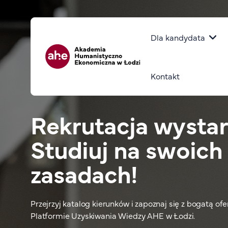
Górny pasek
Główna naw
Dla kandydata
Kontakt
Rekrutacja wystar
Studiuj na swoich
zasadach!
Przejrzyj katalog kierunków i zapoznaj się z bogatą of
Platformie Uzyskiwania Wiedzy AHE w Łodzi.