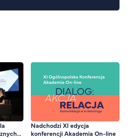
la
Nadchodzi XI edycja
cznych
konferencji Akademia On-line