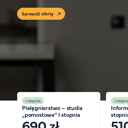
Sprawdź ofertę
I stopnia
I stopni
Pielęgniarstwo – studia
Inform
„pomostowe” I stopnia
stopni
690 zł
510