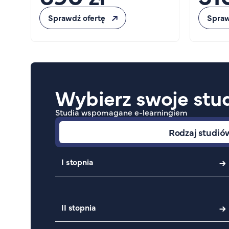
Sprawdź ofertę
Spraw
Wybierz swoje stud
Studia wspomagane e-learningiem
Rodzaj studió
I stopnia
II stopnia