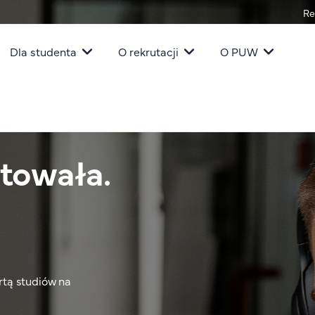
Re
igacja
Dla studenta
O rekrutacji
O PUW
towała.
ertą studiów na