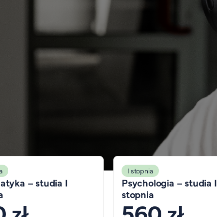
a
I stopnia
atyka – studia I
Psychologia – studia I
a
stopnia
 zł
560 zł