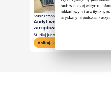
ruch w naszej witrynie. Inf
reklamowym i analitycznym. 
Studia I stopnia
uzyskanymi podczas korzysta
Audyt wewnętrzny i kontrola
zarządcza
Studiuj już od 430 zł/mies.
Aplikuj