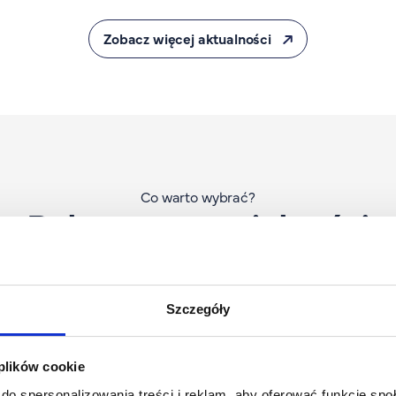
wa kolacja w
Akademii
stwie prof. Zanussiego
Zobacz więcej aktualności
Co warto wybrać?
Polecane specjalności
Szczegóły
 plików cookie
do spersonalizowania treści i reklam, aby oferować funkcje sp