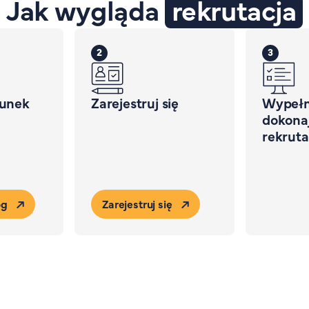
Jak wygląda
rekrutacja
2
3
runek
Zarejestruj się
Wypełni
dokonaj
rekruta
og
Zarejestruj się