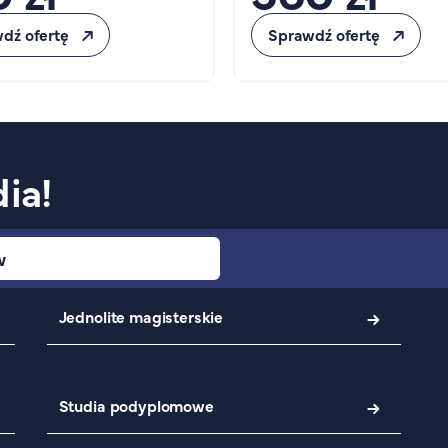
dź ofertę
Sprawdź ofertę
ia!
w
Jednolite magisterskie
Studia podyplomowe